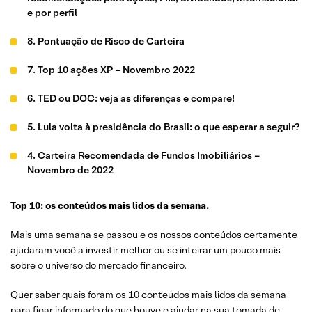
e por perfil
8. Pontuação de Risco de Carteira
7. Top 10 ações XP – Novembro 2022
6. TED ou DOC: veja as diferenças e compare!
5. Lula volta à presidência do Brasil: o que esperar a seguir?
4. Carteira Recomendada de Fundos Imobiliários –
Novembro de 2022
3. Top Dividendos XP – Novembro 2022
Top 10: os conteúdos mais lidos da semana.
2. Entenda por que as ações do Bradesco (BBDC4) caem
Mais uma semana se passou e os nossos conteúdos certamente
quase de 15% hoje (9/nov)
ajudaram você a investir melhor ou se inteirar um pouco mais
sobre o universo do mercado financeiro.
1. Eleições Legislativas nos EUA 2022: o que você precisa
saber
Quer saber quais foram os 10 conteúdos mais lidos da semana
para ficar informado do que houve e ajudar na sua tomada de