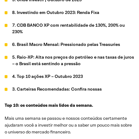
8. Investindo em Outubro 2023: Renda Fixa
7. CDB BANCO XP com rentabilidade de 130%, 200% ou
230%
6. Brasil Macro Mensal: Pressionado pelas Treasuries
5. Raio-XP: Alta nos preços do petróleo e nas taxas de juros
– o Brasil está sentindo a pressão
4. Top 10 ações XP – Outubro 2023
3. Carteiras Recomendadas: Confira nossas
recomendações para ações, FIIs, dividendos, internacional
e por perfil
Top 10: os conteúdos mais lidos da semana.
2. Top Dividendos XP – Outubro 2023
Mais uma semana se passou e nossos conteúdos certamente
ajudaram você a investir melhor ou a saber um pouco mais sobre
1. Carteira Recomendada de Fundos Imobiliários – Outubro
o universo do mercado financeiro.
de 2023