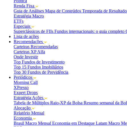
Política
Renda Fixa
Guia de Análises
Mapa de Conteúdos
Temporada de Resultado
Estratégia Macro
ETFs
Especiais
Superclássicos de FIIs
Fundos internacionais: o guia completo
Lista de ações
Recomendações
Carteiras Recomendadas
Carteiras XP Alfa
Onde Investir
Top Fundos de Investimento
Top 15 Fundos Imobiliários
Top 30 Fundos de Previdência
Periódicos
Morning Call
XPresso
Expert Drops
Estratégia Ações
Tabela de Múltiplos
Raio-XP da Bolsa
Resumo semanal da Bol
Alocação
Relatório Mensal
Economia
Brasil Macro Mensal
Economia em Destaque
Latam Macro Me