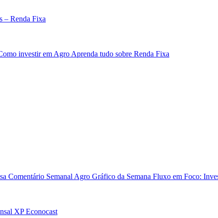
s – Renda Fixa
Como investir em Agro
Aprenda tudo sobre Renda Fixa
sa
Comentário Semanal Agro
Gráfico da Semana
Fluxo em Foco: Inves
nsal
XP Econocast