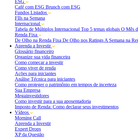
ESG
Café com ESG
Brunch com ESG
Fundos Listados
FIIs na Semana
Internacional
Tabela de Múltiplos Internacional
Top 5 temas globais
O Mês d
Renda Fixa
De Olho na Renda Fixa
De Olho nos Ratings
A Semana na Re
Aprenda a Investir
Glossário financeiro
Organize sua vida financeira
Como começar a investir
Como viver de renda
Ações para iniciantes
Análise Técnica para iniciantes
Como proteger o patrimônio em tempos de incerteza
Sua Empresa
Megainvestidores
Como investir para a sua aposentadoria
Imposto de Renda: Como declarar seus investimentos
Vídeos
Morning Call
Aprenda a Investir
Expert Drops
XP da Questão