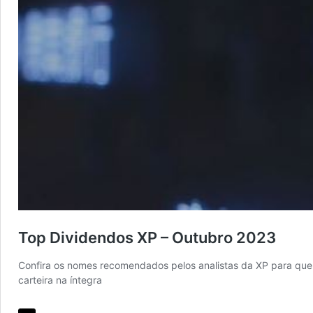
Top Dividendos XP – Outubro 2023
Confira os nomes recomendados pelos analistas da XP para quem 
carteira na íntegra