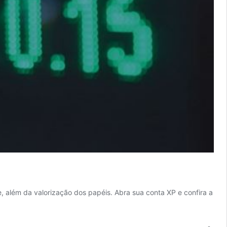
 além da valorização dos papéis. Abra sua conta XP e confira a