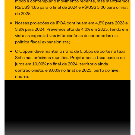
modo a contemplar o movimento recente, mas mantivemos
R$/US$ 4,85 para o final de 2024 e R$/US$ 5,00 para o final
de 2025;
Nossas projeções de IPCA continuam em 4,8% para 2023 e
3,9% para 2024. Prevemos alta de 4,0% em 2025, tendo em
vista as expectativas inflacionárias desancoradas e a
política fiscal expansionista;
O Copom deve manter o ritmo de 0,50pp de corte na taxa
Selic nas próximas reuniões. Projetamos a taxa básica de
juros em 10,00% no final de 2024, território ainda
contracionista, e 9,00% no final de 2025, perto do nível
neutro.