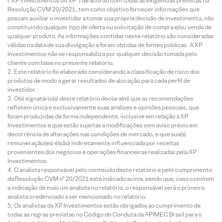
(“XP Investimentos ou XP”) de acordo com todas as exigências previstas na
Resolução CVM 20/2021, tem como objetivo fornecer informações que
possam auxiliar o investidor a tomar sua própria decisão de investimento, não
constituindo qualquer tipo de oferta ou solicitação de compra e/ou venda de
qualquer produto. As informações contidas neste relatório são consideradas
válidas na data de sua divulgação e foram obtidas de fontes públicas. A XP
Investimentos não se responsabiliza por qualquer decisão tomada pelo
cliente com base no presente relatório.
Este relatório foi elaborado considerando a classificação de risco dos
produtos de modo a gerar resultados de alocação para cada perfil de
investidor.
O(s) signatário(s) deste relatório declara(m) que as recomendações
refletem única e exclusivamente suas análises e opiniões pessoais, que
foram produzidas de forma independente, inclusive em relação à XP
Investimentos e que estão sujeitas a modificações sem aviso prévio em
decorrência de alterações nas condições de mercado, e que sua(s)
remuneração(es) é(são) indiretamente influenciada por receitas
provenientes dos negócios e operações financeiras realizadas pela XP
Investimentos.
O analista responsável pelo conteúdo deste relatório e pelo cumprimento
da Resolução CVM nº 20/2021 está indicado acima, sendo que, caso constem
a indicação de mais um analista no relatório, o responsável será o primeiro
analista credenciado a ser mencionado no relatório.
Os analistas da XP Investimentos estão obrigados ao cumprimento de
todas as regras previstas no Código de Conduta da APIMEC Brasil para o