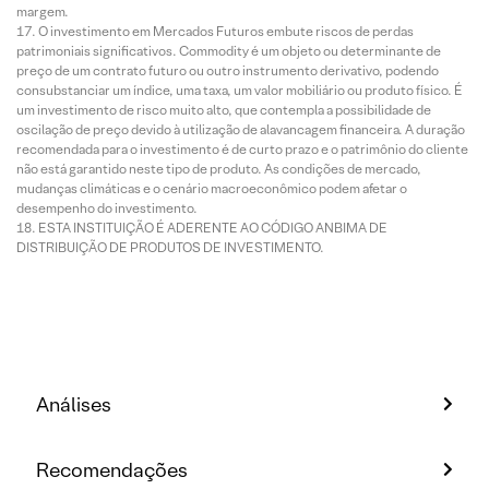
margem.
O investimento em Mercados Futuros embute riscos de perdas
patrimoniais significativos. Commodity é um objeto ou determinante de
preço de um contrato futuro ou outro instrumento derivativo, podendo
consubstanciar um índice, uma taxa, um valor mobiliário ou produto físico. É
um investimento de risco muito alto, que contempla a possibilidade de
oscilação de preço devido à utilização de alavancagem financeira. A duração
recomendada para o investimento é de curto prazo e o patrimônio do cliente
não está garantido neste tipo de produto. As condições de mercado,
mudanças climáticas e o cenário macroeconômico podem afetar o
desempenho do investimento.
ESTA INSTITUIÇÃO É ADERENTE AO CÓDIGO ANBIMA DE
DISTRIBUIÇÃO DE PRODUTOS DE INVESTIMENTO.
Análises
Recomendações