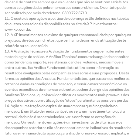
de canal de contato sempre que os clientes que não se sentirem satisfeitos
com as soluções dadas pela empresa aos seus problemas. O contato pode
ser realizado por meio do telefone: 0800 722 3710.
O custo da operação e a política de cobrança estão definidos nas tabelas
de custos operacionais disponibilizadas no site da XP Investimentos:
www.xpi.com.br.
A XP Investimentos se exime de qualquer responsabilidade por quaisquer
prejuízos, diretos ou indiretos, que venham a decorrer da utilização deste
relatório ou seu conteúdo.
A Avaliação Técnica e a Avaliação de Fundamentos seguem diferentes
metodologias de análise. A Análise Técnica é executada seguindo conceitos
como tendência, suporte, resistência, candles, volumes, médias móveis
entre outros. Já a Análise Fundamentalista utiliza como informação os
resultados divulgados pelas companhias emissoras e suas projeções. Desta
forma, as opiniões dos Analistas Fundamentalistas, que buscam os melhores
retornos dadas as condições de mercado, o cenário macroeconômico e os
eventos específicos da empresa e do setor, podem divergir das opiniões dos
Analistas Técnicos, que visam identificar os movimentos mais prováveis dos
preços dos ativos, com utilização de “stops” para limitar as possíveis perdas.
Ação é uma fração do capital de uma empresa que é negociada no
mercado. É um título de renda variável, ou seja, um investimento no qual a
rentabilidade não é preestabelecida, varia conforme as cotações de
mercado. O investimento em ações é um investimento de alto risco e os
desempenhos anteriores não são necessariamente indicativos de resultados
futuros e nenhuma declaração ou garantia, de forma expressa ou implícita, é