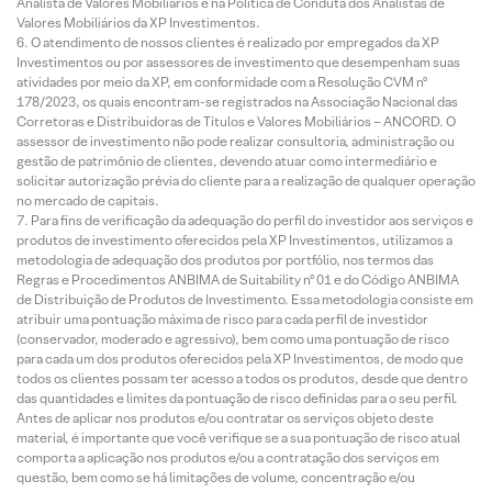
Analista de Valores Mobiliários e na Política de Conduta dos Analistas de
Valores Mobiliários da XP Investimentos.
O atendimento de nossos clientes é realizado por empregados da XP
Investimentos ou por assessores de investimento que desempenham suas
atividades por meio da XP, em conformidade com a Resolução CVM nº
178/2023, os quais encontram-se registrados na Associação Nacional das
Corretoras e Distribuidoras de Títulos e Valores Mobiliários – ANCORD. O
assessor de investimento não pode realizar consultoria, administração ou
gestão de patrimônio de clientes, devendo atuar como intermediário e
solicitar autorização prévia do cliente para a realização de qualquer operação
no mercado de capitais.
Para fins de verificação da adequação do perfil do investidor aos serviços e
produtos de investimento oferecidos pela XP Investimentos, utilizamos a
metodologia de adequação dos produtos por portfólio, nos termos das
Regras e Procedimentos ANBIMA de Suitability nº 01 e do Código ANBIMA
de Distribuição de Produtos de Investimento. Essa metodologia consiste em
atribuir uma pontuação máxima de risco para cada perfil de investidor
(conservador, moderado e agressivo), bem como uma pontuação de risco
para cada um dos produtos oferecidos pela XP Investimentos, de modo que
todos os clientes possam ter acesso a todos os produtos, desde que dentro
das quantidades e limites da pontuação de risco definidas para o seu perfil.
Antes de aplicar nos produtos e/ou contratar os serviços objeto deste
material, é importante que você verifique se a sua pontuação de risco atual
comporta a aplicação nos produtos e/ou a contratação dos serviços em
questão, bem como se há limitações de volume, concentração e/ou