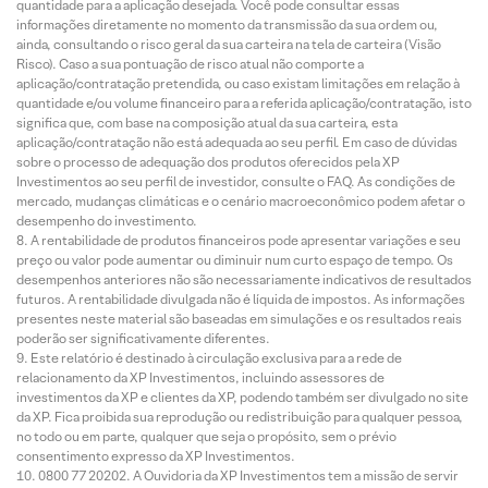
quantidade para a aplicação desejada. Você pode consultar essas
informações diretamente no momento da transmissão da sua ordem ou,
ainda, consultando o risco geral da sua carteira na tela de carteira (Visão
Risco). Caso a sua pontuação de risco atual não comporte a
aplicação/contratação pretendida, ou caso existam limitações em relação à
quantidade e/ou volume financeiro para a referida aplicação/contratação, isto
significa que, com base na composição atual da sua carteira, esta
aplicação/contratação não está adequada ao seu perfil. Em caso de dúvidas
sobre o processo de adequação dos produtos oferecidos pela XP
Investimentos ao seu perfil de investidor, consulte o FAQ. As condições de
mercado, mudanças climáticas e o cenário macroeconômico podem afetar o
desempenho do investimento.
A rentabilidade de produtos financeiros pode apresentar variações e seu
preço ou valor pode aumentar ou diminuir num curto espaço de tempo. Os
desempenhos anteriores não são necessariamente indicativos de resultados
futuros. A rentabilidade divulgada não é líquida de impostos. As informações
presentes neste material são baseadas em simulações e os resultados reais
poderão ser significativamente diferentes.
Este relatório é destinado à circulação exclusiva para a rede de
relacionamento da XP Investimentos, incluindo assessores de
investimentos da XP e clientes da XP, podendo também ser divulgado no site
da XP. Fica proibida sua reprodução ou redistribuição para qualquer pessoa,
no todo ou em parte, qualquer que seja o propósito, sem o prévio
consentimento expresso da XP Investimentos.
0800 77 20202. A Ouvidoria da XP Investimentos tem a missão de servir