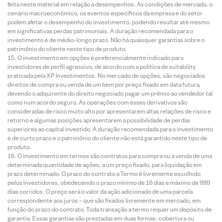
feita neste material em relação a desempenhos. As condições de mercado, o
cenário macroeconômico, os eventos específicos da empresa e do setor
podem afetar o desempenho do investimento, podendo resultar até mesmo
em significativas perdas patrimoniais. A duração recomendada para o
investimento é de médio-longo prazo. Não há quaisquer garantias sobre o
patrimônio do cliente neste tipo de produto.
O investimento em opções é preferencialmente indicado para
investidores de perfil agressivo, de acordo com a política de suitability
praticada pela XP Investimentos. No mercado de opções, são negociados
direitos de compra ou venda de um bem por preço fixado em data futura,
devendo o adquirente do direito negociado pagar um prêmio ao vendedor tal
como num acordo seguro. As operações com esses derivativos são
consideradas de risco muito alto por apresentarem altas relações de risco e
retorno e algumas posições apresentarem a possibilidade de perdas
superiores ao capital investido. A duração recomendada para o investimento
é de curto prazo e o patrimônio do cliente não está garantido neste tipo de
produto.
O investimento em termos são contratos para compra ou a venda de uma
determinada quantidade de ações, a um preço fixado, para liquidação em
prazo determinado. O prazo do contrato a Termo é livremente escolhido
pelos investidores, obedecendo o prazo mínimo de 16 dias e máximo de 999
dias corridos. O preço será o valor da ação adicionado de uma parcela
correspondente aos juros – que são fixados livremente em mercado, em
função do prazo do contrato. Toda transação a termo requer um depósito de
garantia. Essas garantias são prestadas em duas formas: cobertura ou