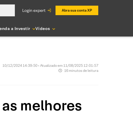
login expert
Abra sua conta XP
enda a Investir
Vídeos
10/12/2024 14:39:50 • Atualizado em 11/08/2025 12:01:57
16 minutos de leitura
 as melhores