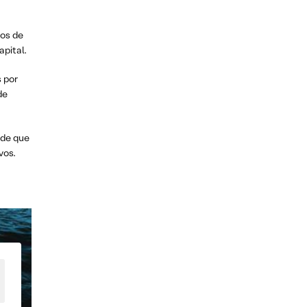
pos de
apital.
 por
de
ade que
vos.