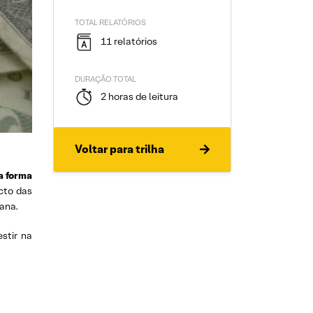
TOTAL RELATÓRIOS
11 relatórios
DURAÇÃO TOTAL
2 horas de leitura
Voltar para trilha
a forma
cto das
ana.
stir na