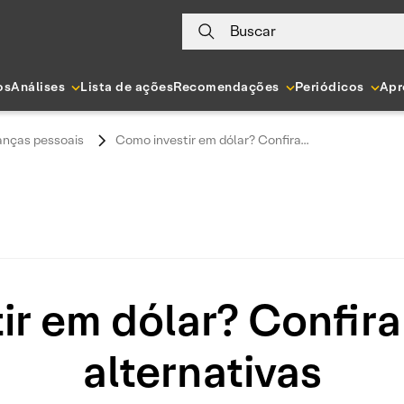
Buscar
os
Análises
Lista de ações
Recomendações
Periódicos
Apr
anças pessoais
Como investir em dólar? Confira...
ir em dólar? Confira
alternativas