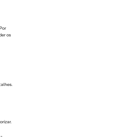
 Por
der os
talhes.
rizar.