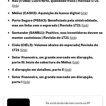
Itaú (ITUB4): Lucro forte, qualidade fraca | Revisão 1T21
(
link
)
Méliuz (CASH3): Aquisição de banco digital
(
link
)
Porto Seguro (PSSA3): Beneficiado pela sinistralidade,
mas em linha com o esperado | Revisão 1T21
(
link
)
Santander (SANB11): Positivo, mas investidores devem se
manter cautelosos | Revisão do 1T21
(
link
)
Cielo (CIEL3): Volumes abaixo do esperado| Revisão do
1T21
(
link
)
Setor financeiro, um grande mercado em disrupção,
parte III: Início de cobertura de Méliuz
(
link
)
A disrupção em detalhes, parte II
(
link
)
Setor financeiro, um grande mercado em disrupção,
parte I
(
link
)
Se você ainda não tem conta na XP