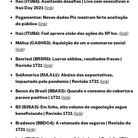
Itaú (ITUB4): Aceitando desafios | Live com executivos e
Itaú Day 2021
(
link
)
Pagamentos: Novos dados Pix mostram forte aceitação
do público
(
link
)
Itaú (ITUB4): Fed aprova cisão das ações da XP Inc.
(
link
)
Méliuz (CASHS3): Aquisição de um e-commerce social
(
link
)
Banrisul (BRSR6): Lucros sólidos, resultados fracos |
Revisão 1T21
(
link
)
SulAmerica (SULA11): Abaixo das expectativas,
impactado pela pandemia | Revisão 1T21
(
link
)
Banco do Brasil (BBAS3): Quando o consumo de cobertura
parece positivo | 1T21
(
link
)
B3 (B3SA3): Em linha, alto volume de negociação segue
beneficiando | Revisão 1T21
(
link
)
Bradesco (BBDC4): A retomada dos seguros | Revisão do
1T21
(
link
)