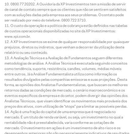
0800 77 20202. A Ouvidoria da XP Investimentos tem a missão de servir
de canal de contato sempre que os clientes que não se sentirem satisfeitos
com as soluções dadas pela empresa aos seus problemas. O contato pode
ser realizado por meio do telefone: 0800 722 3710.
O custo da operação e a política de cobrança estão definidos nas tabelas
de custos operacionais disponibilizadas no site da XP Investimentos:
www.xpi.com.br.
A XP Investimentos se exime de qualquer responsabilidade por quaisquer
prejuízos, diretos ou indiretos, que venham a decorrer da utilização deste
relatório ou seu conteúdo.
A Avaliação Técnica e a Avaliação de Fundamentos seguem diferentes
metodologias de análise. A Análise Técnica é executada seguindo conceitos
como tendência, suporte, resistência, candles, volumes, médias móveis
entre outros. Já a Análise Fundamentalista utiliza como informação os
resultados divulgados pelas companhias emissoras e suas projeções. Desta
forma, as opiniões dos Analistas Fundamentalistas, que buscam os melhores
retornos dadas as condições de mercado, o cenário macroeconômico e os
eventos específicos da empresa e do setor, podem divergir das opiniões dos
Analistas Técnicos, que visam identificar os movimentos mais prováveis dos
preços dos ativos, com utilização de “stops” para limitar as possíveis perdas.
Ação é uma fração do capital de uma empresa que é negociada no
mercado. É um título de renda variável, ou seja, um investimento no qual a
rentabilidade não é preestabelecida, varia conforme as cotações de
mercado. O investimento em ações é um investimento de alto risco e os
desempenhos anteriores não são necessariamente indicativos de resultados