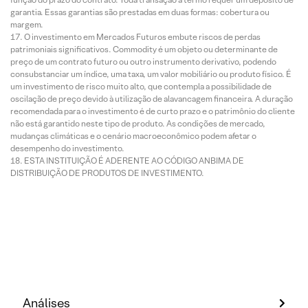
garantia. Essas garantias são prestadas em duas formas: cobertura ou
margem.
O investimento em Mercados Futuros embute riscos de perdas
patrimoniais significativos. Commodity é um objeto ou determinante de
preço de um contrato futuro ou outro instrumento derivativo, podendo
consubstanciar um índice, uma taxa, um valor mobiliário ou produto físico. É
um investimento de risco muito alto, que contempla a possibilidade de
oscilação de preço devido à utilização de alavancagem financeira. A duração
recomendada para o investimento é de curto prazo e o patrimônio do cliente
não está garantido neste tipo de produto. As condições de mercado,
mudanças climáticas e o cenário macroeconômico podem afetar o
desempenho do investimento.
ESTA INSTITUIÇÃO É ADERENTE AO CÓDIGO ANBIMA DE
DISTRIBUIÇÃO DE PRODUTOS DE INVESTIMENTO.
Análises