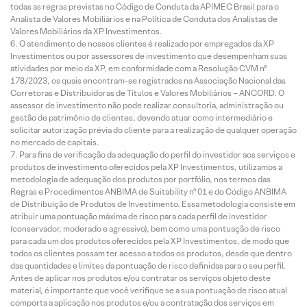
todas as regras previstas no Código de Conduta da APIMEC Brasil para o
Analista de Valores Mobiliários e na Política de Conduta dos Analistas de
Valores Mobiliários da XP Investimentos.
O atendimento de nossos clientes é realizado por empregados da XP
Investimentos ou por assessores de investimento que desempenham suas
atividades por meio da XP, em conformidade com a Resolução CVM nº
178/2023, os quais encontram-se registrados na Associação Nacional das
Corretoras e Distribuidoras de Títulos e Valores Mobiliários – ANCORD. O
assessor de investimento não pode realizar consultoria, administração ou
gestão de patrimônio de clientes, devendo atuar como intermediário e
solicitar autorização prévia do cliente para a realização de qualquer operação
no mercado de capitais.
Para fins de verificação da adequação do perfil do investidor aos serviços e
produtos de investimento oferecidos pela XP Investimentos, utilizamos a
metodologia de adequação dos produtos por portfólio, nos termos das
Regras e Procedimentos ANBIMA de Suitability nº 01 e do Código ANBIMA
de Distribuição de Produtos de Investimento. Essa metodologia consiste em
atribuir uma pontuação máxima de risco para cada perfil de investidor
(conservador, moderado e agressivo), bem como uma pontuação de risco
para cada um dos produtos oferecidos pela XP Investimentos, de modo que
todos os clientes possam ter acesso a todos os produtos, desde que dentro
das quantidades e limites da pontuação de risco definidas para o seu perfil.
Antes de aplicar nos produtos e/ou contratar os serviços objeto deste
material, é importante que você verifique se a sua pontuação de risco atual
comporta a aplicação nos produtos e/ou a contratação dos serviços em