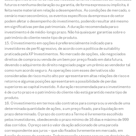
futuros e nenhuma declaração ou garantia, de forma expressa ou implícita, é
feita neste material em relação a desempenhos. As condições de mercado, o
cenário macroeconômico, os eventos específicos da empresa e do setor
podem afetar o desempenho do investimento, podendo resultar até mesmo
em significativas perdas patrimoniais. A duração recomendada para o
investimento é de médio-longo prazo. Não há quaisquer garantias sobre o
patrimônio do cliente neste tipo de produto.
O investimento em opções é preferencialmente indicado para
investidores de perfil agressivo, de acordo com a política de suitability
praticada pela XP Investimentos. No mercado de opções, são negociados
direitos de compra ou venda de um bem por preço fixado em data futura,
devendo o adquirente do direito negociado pagar um prêmio ao vendedor tal
como num acordo seguro. As operações com esses derivativos são
consideradas de risco muito alto por apresentarem altas relações de risco e
retorno e algumas posições apresentarem a possibilidade de perdas
superiores ao capital investido. A duração recomendada para o investimento
é de curto prazo e o patrimônio do cliente não está garantido neste tipo de
produto.
O investimento em termos são contratos para compra ou a venda de uma
determinada quantidade de ações, a um preço fixado, para liquidação em
prazo determinado. O prazo do contrato a Termo é livremente escolhido
pelos investidores, obedecendo o prazo mínimo de 16 dias e máximo de 999
dias corridos. O preço será o valor da ação adicionado de uma parcela
correspondente aos juros – que são fixados livremente em mercado, em
função do prazo do contrato. Toda transação a termo requer um depósito de