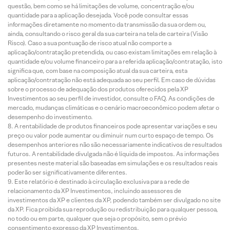
questão, bem como se há limitações de volume, concentração e/ou
quantidade para a aplicação desejada. Você pode consultar essas
informações diretamente no momento da transmissão da sua ordem ou,
ainda, consultando o risco geral da sua carteira na tela de carteira (Visão
Risco). Caso a sua pontuação de risco atual não comporte a
aplicação/contratação pretendida, ou caso existam limitações em relação à
quantidade e/ou volume financeiro para a referida aplicação/contratação, isto
significa que, com base na composição atual da sua carteira, esta
aplicação/contratação não está adequada ao seu perfil. Em caso de dúvidas
sobre o processo de adequação dos produtos oferecidos pela XP
Investimentos ao seu perfil de investidor, consulte o FAQ. As condições de
mercado, mudanças climáticas e o cenário macroeconômico podem afetar o
desempenho do investimento.
A rentabilidade de produtos financeiros pode apresentar variações e seu
preço ou valor pode aumentar ou diminuir num curto espaço de tempo. Os
desempenhos anteriores não são necessariamente indicativos de resultados
futuros. A rentabilidade divulgada não é líquida de impostos. As informações
presentes neste material são baseadas em simulações e os resultados reais
poderão ser significativamente diferentes.
Este relatório é destinado à circulação exclusiva para a rede de
relacionamento da XP Investimentos, incluindo assessores de
investimentos da XP e clientes da XP, podendo também ser divulgado no site
da XP. Fica proibida sua reprodução ou redistribuição para qualquer pessoa,
no todo ou em parte, qualquer que seja o propósito, sem o prévio
consentimento expresso da XP Investimentos.