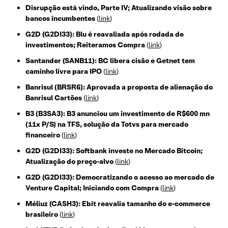
Disrupção está vindo, Parte IV; Atualizando visão sobre
bancos incumbentes
(
link
)
G2D (G2DI33): Blu é reavaliada após rodada de
investimentos; Reiteramos Compra
(
link
)
Santander (SANB11): BC libera cisão e Getnet tem
caminho livre para IPO
(
link
)
Banrisul (BRSR6): Aprovada a proposta de alienação do
Banrisul Cartões
(
link
)
B3 (B3SA3): B3 anunciou um investimento de R$600 mn
(11x P/S) na TFS, solução da Totvs para mercado
financeiro
(
link
)
G2D (G2DI33): Softbank investe no Mercado Bitcoin;
Atualização do preço-alvo
(
link
)
G2D (G2DI33): Democratizando o acesso ao mercado de
Venture Capital; Iniciando com Compra
(
link
)
Méliuz (CASH3): Ebit reavalia tamanho do e-commerce
brasileiro
(
link
)