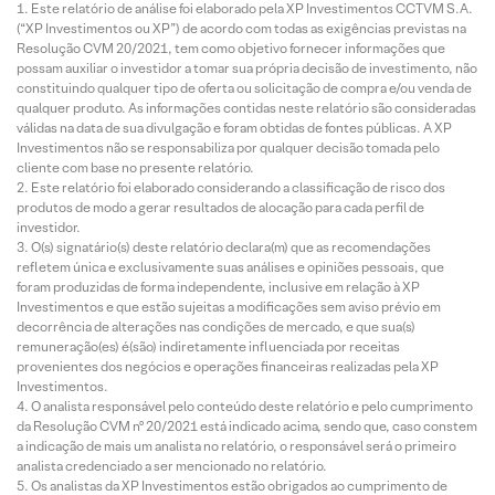
Este relatório de análise foi elaborado pela XP Investimentos CCTVM S.A.
(“XP Investimentos ou XP”) de acordo com todas as exigências previstas na
Resolução CVM 20/2021, tem como objetivo fornecer informações que
possam auxiliar o investidor a tomar sua própria decisão de investimento, não
constituindo qualquer tipo de oferta ou solicitação de compra e/ou venda de
qualquer produto. As informações contidas neste relatório são consideradas
válidas na data de sua divulgação e foram obtidas de fontes públicas. A XP
Investimentos não se responsabiliza por qualquer decisão tomada pelo
cliente com base no presente relatório.
Este relatório foi elaborado considerando a classificação de risco dos
produtos de modo a gerar resultados de alocação para cada perfil de
investidor.
O(s) signatário(s) deste relatório declara(m) que as recomendações
refletem única e exclusivamente suas análises e opiniões pessoais, que
foram produzidas de forma independente, inclusive em relação à XP
Investimentos e que estão sujeitas a modificações sem aviso prévio em
decorrência de alterações nas condições de mercado, e que sua(s)
remuneração(es) é(são) indiretamente influenciada por receitas
provenientes dos negócios e operações financeiras realizadas pela XP
Investimentos.
O analista responsável pelo conteúdo deste relatório e pelo cumprimento
da Resolução CVM nº 20/2021 está indicado acima, sendo que, caso constem
a indicação de mais um analista no relatório, o responsável será o primeiro
analista credenciado a ser mencionado no relatório.
Os analistas da XP Investimentos estão obrigados ao cumprimento de