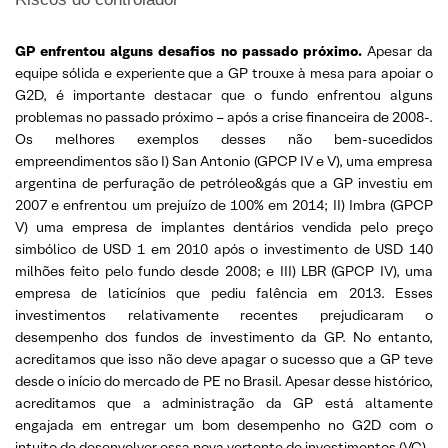
GP enfrentou alguns desafios no passado próximo.
Apesar da
equipe sólida e experiente que a GP trouxe à mesa para apoiar o
G2D, é importante destacar que o fundo enfrentou alguns
problemas no passado próximo – após a crise financeira de 2008-.
Os melhores exemplos desses não bem-sucedidos
empreendimentos são I) San Antonio (GPCP IV e V), uma empresa
argentina de perfuração de petróleo&gás que a GP investiu em
2007 e enfrentou um prejuízo de 100% em 2014; II) Imbra (GPCP
V) uma empresa de implantes dentários vendida pelo preço
simbólico de USD 1 em 2010 após o investimento de USD 140
milhões feito pelo fundo desde 2008; e III) LBR (GPCP IV), uma
empresa de laticínios que pediu falência em 2013. Esses
investimentos relativamente recentes prejudicaram o
desempenho dos fundos de investimento da GP. No entanto,
acreditamos que isso não deve apagar o sucesso que a GP teve
desde o início do mercado de PE no Brasil. Apesar desse histórico,
acreditamos que a administração da GP está altamente
engajada em entregar um bom desempenho no G2D com o
intuito de desenvolver essa nova vertente de investimentos (VC).