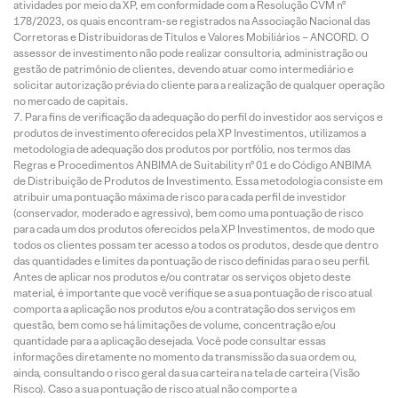
atividades por meio da XP, em conformidade com a Resolução CVM nº
178/2023, os quais encontram-se registrados na Associação Nacional das
Corretoras e Distribuidoras de Títulos e Valores Mobiliários – ANCORD. O
assessor de investimento não pode realizar consultoria, administração ou
gestão de patrimônio de clientes, devendo atuar como intermediário e
solicitar autorização prévia do cliente para a realização de qualquer operação
no mercado de capitais.
Para fins de verificação da adequação do perfil do investidor aos serviços e
produtos de investimento oferecidos pela XP Investimentos, utilizamos a
metodologia de adequação dos produtos por portfólio, nos termos das
Regras e Procedimentos ANBIMA de Suitability nº 01 e do Código ANBIMA
de Distribuição de Produtos de Investimento. Essa metodologia consiste em
atribuir uma pontuação máxima de risco para cada perfil de investidor
(conservador, moderado e agressivo), bem como uma pontuação de risco
para cada um dos produtos oferecidos pela XP Investimentos, de modo que
todos os clientes possam ter acesso a todos os produtos, desde que dentro
das quantidades e limites da pontuação de risco definidas para o seu perfil.
Antes de aplicar nos produtos e/ou contratar os serviços objeto deste
material, é importante que você verifique se a sua pontuação de risco atual
comporta a aplicação nos produtos e/ou a contratação dos serviços em
questão, bem como se há limitações de volume, concentração e/ou
quantidade para a aplicação desejada. Você pode consultar essas
informações diretamente no momento da transmissão da sua ordem ou,
ainda, consultando o risco geral da sua carteira na tela de carteira (Visão
Risco). Caso a sua pontuação de risco atual não comporte a