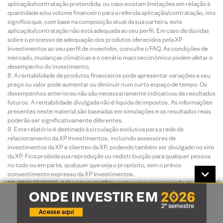
aplicação/contratação pretendida, ou caso existam limitações em relação à
quantidade e/ou volume financeiro para a referida aplicação/contratação, isto
significa que, com base na composição atual da sua carteira, esta
aplicação/contratação não está adequada ao seu perfil. Em caso de dúvidas
sobre o processo de adequação dos produtos oferecidos pela XP
Investimentos ao seu perfil de investidor, consulte o FAQ. As condições de
mercado, mudanças climáticas e o cenário macroeconômico podem afetar o
desempenho do investimento.
A rentabilidade de produtos financeiros pode apresentar variações e seu
preço ou valor pode aumentar ou diminuir num curto espaço de tempo. Os
desempenhos anteriores não são necessariamente indicativos de resultados
futuros. A rentabilidade divulgada não é líquida de impostos. As informações
presentes neste material são baseadas em simulações e os resultados reais
poderão ser significativamente diferentes.
Este relatório é destinado à circulação exclusiva para a rede de
relacionamento da XP Investimentos, incluindo assessores de
investimentos da XP e clientes da XP, podendo também ser divulgado no site
da XP. Fica proibida sua reprodução ou redistribuição para qualquer pessoa,
no todo ou em parte, qualquer que seja o propósito, sem o prévio
consentimento expresso da XP Investimentos.
0800 77 20202. A Ouvidoria da XP Investimentos tem a missão de servir
de canal de contato sempre que os clientes que não se sentirem satisfeitos
com as soluções dadas pela empresa aos seus problemas. O contato pode
ser realizado por meio do telefone: 0800 722 3710.
O custo da operação e a política de cobrança estão definidos nas tabelas