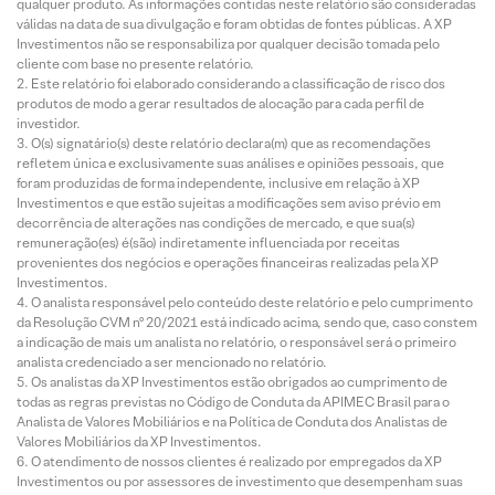
qualquer produto. As informações contidas neste relatório são consideradas
válidas na data de sua divulgação e foram obtidas de fontes públicas. A XP
Investimentos não se responsabiliza por qualquer decisão tomada pelo
cliente com base no presente relatório.
Este relatório foi elaborado considerando a classificação de risco dos
produtos de modo a gerar resultados de alocação para cada perfil de
investidor.
O(s) signatário(s) deste relatório declara(m) que as recomendações
refletem única e exclusivamente suas análises e opiniões pessoais, que
foram produzidas de forma independente, inclusive em relação à XP
Investimentos e que estão sujeitas a modificações sem aviso prévio em
decorrência de alterações nas condições de mercado, e que sua(s)
remuneração(es) é(são) indiretamente influenciada por receitas
provenientes dos negócios e operações financeiras realizadas pela XP
Investimentos.
O analista responsável pelo conteúdo deste relatório e pelo cumprimento
da Resolução CVM nº 20/2021 está indicado acima, sendo que, caso constem
a indicação de mais um analista no relatório, o responsável será o primeiro
analista credenciado a ser mencionado no relatório.
Os analistas da XP Investimentos estão obrigados ao cumprimento de
todas as regras previstas no Código de Conduta da APIMEC Brasil para o
Analista de Valores Mobiliários e na Política de Conduta dos Analistas de
Valores Mobiliários da XP Investimentos.
O atendimento de nossos clientes é realizado por empregados da XP
Investimentos ou por assessores de investimento que desempenham suas