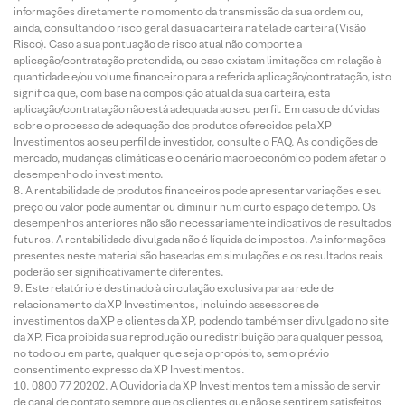
informações diretamente no momento da transmissão da sua ordem ou,
ainda, consultando o risco geral da sua carteira na tela de carteira (Visão
Risco). Caso a sua pontuação de risco atual não comporte a
aplicação/contratação pretendida, ou caso existam limitações em relação à
quantidade e/ou volume financeiro para a referida aplicação/contratação, isto
significa que, com base na composição atual da sua carteira, esta
aplicação/contratação não está adequada ao seu perfil. Em caso de dúvidas
sobre o processo de adequação dos produtos oferecidos pela XP
Investimentos ao seu perfil de investidor, consulte o FAQ. As condições de
mercado, mudanças climáticas e o cenário macroeconômico podem afetar o
desempenho do investimento.
A rentabilidade de produtos financeiros pode apresentar variações e seu
preço ou valor pode aumentar ou diminuir num curto espaço de tempo. Os
desempenhos anteriores não são necessariamente indicativos de resultados
futuros. A rentabilidade divulgada não é líquida de impostos. As informações
presentes neste material são baseadas em simulações e os resultados reais
poderão ser significativamente diferentes.
Este relatório é destinado à circulação exclusiva para a rede de
relacionamento da XP Investimentos, incluindo assessores de
investimentos da XP e clientes da XP, podendo também ser divulgado no site
da XP. Fica proibida sua reprodução ou redistribuição para qualquer pessoa,
no todo ou em parte, qualquer que seja o propósito, sem o prévio
consentimento expresso da XP Investimentos.
0800 77 20202. A Ouvidoria da XP Investimentos tem a missão de servir
de canal de contato sempre que os clientes que não se sentirem satisfeitos