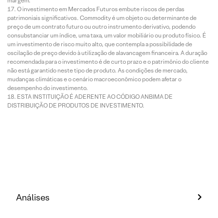
margem.
O investimento em Mercados Futuros embute riscos de perdas
patrimoniais significativos. Commodity é um objeto ou determinante de
preço de um contrato futuro ou outro instrumento derivativo, podendo
consubstanciar um índice, uma taxa, um valor mobiliário ou produto físico. É
um investimento de risco muito alto, que contempla a possibilidade de
oscilação de preço devido à utilização de alavancagem financeira. A duração
recomendada para o investimento é de curto prazo e o patrimônio do cliente
não está garantido neste tipo de produto. As condições de mercado,
mudanças climáticas e o cenário macroeconômico podem afetar o
desempenho do investimento.
ESTA INSTITUIÇÃO É ADERENTE AO CÓDIGO ANBIMA DE
DISTRIBUIÇÃO DE PRODUTOS DE INVESTIMENTO.
Análises