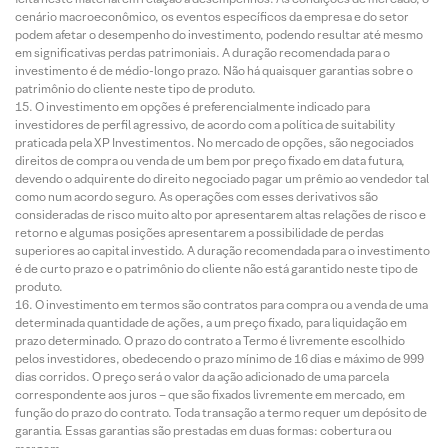
cenário macroeconômico, os eventos específicos da empresa e do setor
podem afetar o desempenho do investimento, podendo resultar até mesmo
em significativas perdas patrimoniais. A duração recomendada para o
investimento é de médio-longo prazo. Não há quaisquer garantias sobre o
patrimônio do cliente neste tipo de produto.
O investimento em opções é preferencialmente indicado para
investidores de perfil agressivo, de acordo com a política de suitability
praticada pela XP Investimentos. No mercado de opções, são negociados
direitos de compra ou venda de um bem por preço fixado em data futura,
devendo o adquirente do direito negociado pagar um prêmio ao vendedor tal
como num acordo seguro. As operações com esses derivativos são
consideradas de risco muito alto por apresentarem altas relações de risco e
retorno e algumas posições apresentarem a possibilidade de perdas
superiores ao capital investido. A duração recomendada para o investimento
é de curto prazo e o patrimônio do cliente não está garantido neste tipo de
produto.
O investimento em termos são contratos para compra ou a venda de uma
determinada quantidade de ações, a um preço fixado, para liquidação em
prazo determinado. O prazo do contrato a Termo é livremente escolhido
pelos investidores, obedecendo o prazo mínimo de 16 dias e máximo de 999
dias corridos. O preço será o valor da ação adicionado de uma parcela
correspondente aos juros – que são fixados livremente em mercado, em
função do prazo do contrato. Toda transação a termo requer um depósito de
garantia. Essas garantias são prestadas em duas formas: cobertura ou