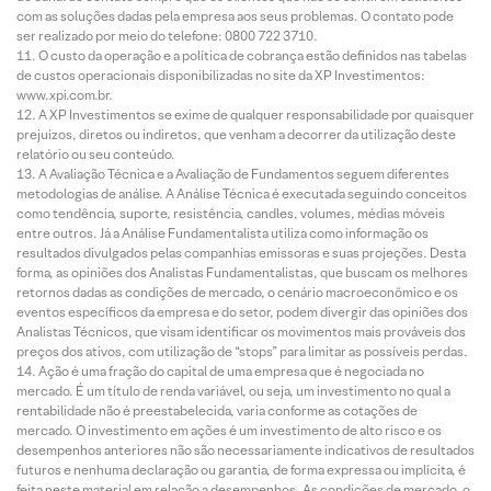
com as soluções dadas pela empresa aos seus problemas. O contato pode
ser realizado por meio do telefone: 0800 722 3710.
O custo da operação e a política de cobrança estão definidos nas tabelas
de custos operacionais disponibilizadas no site da XP Investimentos:
www.xpi.com.br.
A XP Investimentos se exime de qualquer responsabilidade por quaisquer
prejuízos, diretos ou indiretos, que venham a decorrer da utilização deste
relatório ou seu conteúdo.
A Avaliação Técnica e a Avaliação de Fundamentos seguem diferentes
metodologias de análise. A Análise Técnica é executada seguindo conceitos
como tendência, suporte, resistência, candles, volumes, médias móveis
entre outros. Já a Análise Fundamentalista utiliza como informação os
resultados divulgados pelas companhias emissoras e suas projeções. Desta
forma, as opiniões dos Analistas Fundamentalistas, que buscam os melhores
retornos dadas as condições de mercado, o cenário macroeconômico e os
eventos específicos da empresa e do setor, podem divergir das opiniões dos
Analistas Técnicos, que visam identificar os movimentos mais prováveis dos
preços dos ativos, com utilização de “stops” para limitar as possíveis perdas.
Ação é uma fração do capital de uma empresa que é negociada no
mercado. É um título de renda variável, ou seja, um investimento no qual a
rentabilidade não é preestabelecida, varia conforme as cotações de
mercado. O investimento em ações é um investimento de alto risco e os
desempenhos anteriores não são necessariamente indicativos de resultados
futuros e nenhuma declaração ou garantia, de forma expressa ou implícita, é
feita neste material em relação a desempenhos. As condições de mercado, o