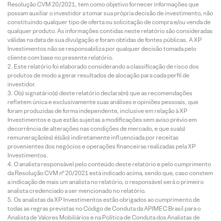
Resolução CVM 20/2021, tem como objetivo fornecer informações que
possam auxiliar o investidor a tomar sua própria decisão de investimento, não
constituindo qualquer tipo de oferta ou solicitação de compra e/ou venda de
qualquer produto. As informações contidas neste relatório são consideradas
válidas na data de sua divulgação e foram obtidas de fontes públicas. A XP
Investimentos não se responsabiliza por qualquer decisão tomada pelo
cliente com base no presente relatório.
Este relatório foi elaborado considerando a classificação de risco dos
produtos de modo a gerar resultados de alocação para cada perfil de
investidor.
O(s) signatário(s) deste relatório declara(m) que as recomendações
refletem única e exclusivamente suas análises e opiniões pessoais, que
foram produzidas de forma independente, inclusive em relação à XP
Investimentos e que estão sujeitas a modificações sem aviso prévio em
decorrência de alterações nas condições de mercado, e que sua(s)
remuneração(es) é(são) indiretamente influenciada por receitas
provenientes dos negócios e operações financeiras realizadas pela XP
Investimentos.
O analista responsável pelo conteúdo deste relatório e pelo cumprimento
da Resolução CVM nº 20/2021 está indicado acima, sendo que, caso constem
a indicação de mais um analista no relatório, o responsável será o primeiro
analista credenciado a ser mencionado no relatório.
Os analistas da XP Investimentos estão obrigados ao cumprimento de
todas as regras previstas no Código de Conduta da APIMEC Brasil para o
Analista de Valores Mobiliários e na Política de Conduta dos Analistas de