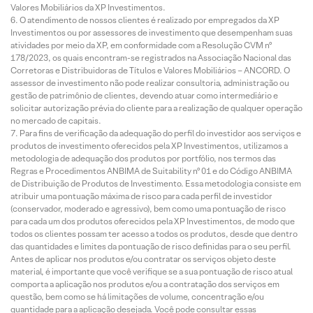
Valores Mobiliários da XP Investimentos.
O atendimento de nossos clientes é realizado por empregados da XP
Investimentos ou por assessores de investimento que desempenham suas
atividades por meio da XP, em conformidade com a Resolução CVM nº
178/2023, os quais encontram-se registrados na Associação Nacional das
Corretoras e Distribuidoras de Títulos e Valores Mobiliários – ANCORD. O
assessor de investimento não pode realizar consultoria, administração ou
gestão de patrimônio de clientes, devendo atuar como intermediário e
solicitar autorização prévia do cliente para a realização de qualquer operação
no mercado de capitais.
Para fins de verificação da adequação do perfil do investidor aos serviços e
produtos de investimento oferecidos pela XP Investimentos, utilizamos a
metodologia de adequação dos produtos por portfólio, nos termos das
Regras e Procedimentos ANBIMA de Suitability nº 01 e do Código ANBIMA
de Distribuição de Produtos de Investimento. Essa metodologia consiste em
atribuir uma pontuação máxima de risco para cada perfil de investidor
(conservador, moderado e agressivo), bem como uma pontuação de risco
para cada um dos produtos oferecidos pela XP Investimentos, de modo que
todos os clientes possam ter acesso a todos os produtos, desde que dentro
das quantidades e limites da pontuação de risco definidas para o seu perfil.
Antes de aplicar nos produtos e/ou contratar os serviços objeto deste
material, é importante que você verifique se a sua pontuação de risco atual
comporta a aplicação nos produtos e/ou a contratação dos serviços em
questão, bem como se há limitações de volume, concentração e/ou
quantidade para a aplicação desejada. Você pode consultar essas