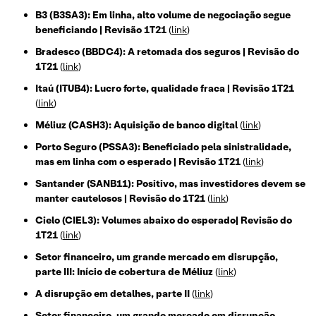
B3 (B3SA3): Em linha, alto volume de negociação segue
beneficiando | Revisão 1T21
(
link
)
Bradesco (BBDC4): A retomada dos seguros | Revisão do
1T21
(
link
)
Itaú (ITUB4): Lucro forte, qualidade fraca | Revisão 1T21
(
link
)
Méliuz (CASH3): Aquisição de banco digital
(
link
)
Porto Seguro (PSSA3): Beneficiado pela sinistralidade,
mas em linha com o esperado | Revisão 1T21
(
link
)
Santander (SANB11): Positivo, mas investidores devem se
manter cautelosos | Revisão do 1T21
(
link
)
Cielo (CIEL3): Volumes abaixo do esperado| Revisão do
1T21
(
link
)
Setor financeiro, um grande mercado em disrupção,
parte III: Início de cobertura de Méliuz
(
link
)
A disrupção em detalhes, parte II
(
link
)
Setor financeiro, um grande mercado em disrupção,