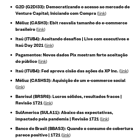
G2D (G2DI33): Democratizando o acesso ao mercado de
Venture Capital; Iniciando com Compra
(
link
)
Méliuz (CASH3): Ebit reavalia tamanho do e-commerce
brasileiro
(
link
)
Itaú (ITUB4): Aceitando desafios | Live com executivos e
Itaú Day 2021
(
link
)
Pagamentos: Novos dados Pix mostram forte aceitação
do público
(
link
)
Itaú (ITUB4): Fed aprova cisão das ações da XP Inc.
(
link
)
Méliuz (CASHS3): Aquisição de um e-commerce social
(
link
)
Banrisul (BRSR6): Lucros sólidos, resultados fracos |
Revisão 1T21
(
link
)
SulAmerica (SULA11): Abaixo das expectativas,
impactado pela pandemia | Revisão 1T21
(
link
)
Banco do Brasil (BBAS3): Quando o consumo de cobertura
parece positivo | 1T21
(
link
)