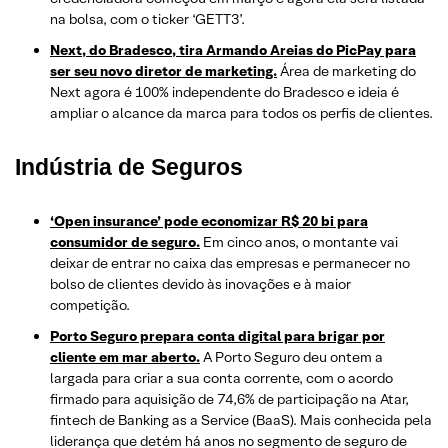
na bolsa, com o ticker ‘GETT3’.
Next, do Bradesco, tira Armando Areias do PicPay para
ser seu novo diretor de marketing.
Área de marketing do
Next agora é 100% independente do Bradesco e ideia é
ampliar o alcance da marca para todos os perfis de clientes.
Indústria de Seguros
‘Open insurance’ pode economizar R$ 20 bi para
consumidor de seguro.
Em cinco anos, o montante vai
deixar de entrar no caixa das empresas e permanecer no
bolso de clientes devido às inovações e à maior
competição.
Porto Seguro prepara conta digital para brigar por
cliente em mar aberto.
A Porto Seguro deu ontem a
largada para criar a sua conta corrente, com o acordo
firmado para aquisição de 74,6% de participação na Atar,
fintech de Banking as a Service (BaaS). Mais conhecida pela
liderança que detém há anos no segmento de seguro de