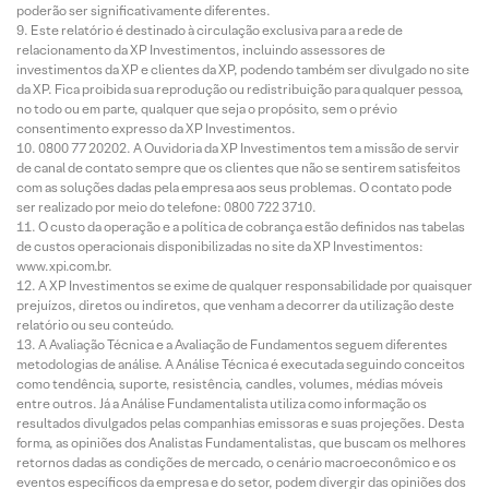
poderão ser significativamente diferentes.
Este relatório é destinado à circulação exclusiva para a rede de
relacionamento da XP Investimentos, incluindo assessores de
investimentos da XP e clientes da XP, podendo também ser divulgado no site
da XP. Fica proibida sua reprodução ou redistribuição para qualquer pessoa,
no todo ou em parte, qualquer que seja o propósito, sem o prévio
consentimento expresso da XP Investimentos.
0800 77 20202. A Ouvidoria da XP Investimentos tem a missão de servir
de canal de contato sempre que os clientes que não se sentirem satisfeitos
com as soluções dadas pela empresa aos seus problemas. O contato pode
ser realizado por meio do telefone: 0800 722 3710.
O custo da operação e a política de cobrança estão definidos nas tabelas
de custos operacionais disponibilizadas no site da XP Investimentos:
www.xpi.com.br.
A XP Investimentos se exime de qualquer responsabilidade por quaisquer
prejuízos, diretos ou indiretos, que venham a decorrer da utilização deste
relatório ou seu conteúdo.
A Avaliação Técnica e a Avaliação de Fundamentos seguem diferentes
metodologias de análise. A Análise Técnica é executada seguindo conceitos
como tendência, suporte, resistência, candles, volumes, médias móveis
entre outros. Já a Análise Fundamentalista utiliza como informação os
resultados divulgados pelas companhias emissoras e suas projeções. Desta
forma, as opiniões dos Analistas Fundamentalistas, que buscam os melhores
retornos dadas as condições de mercado, o cenário macroeconômico e os
eventos específicos da empresa e do setor, podem divergir das opiniões dos