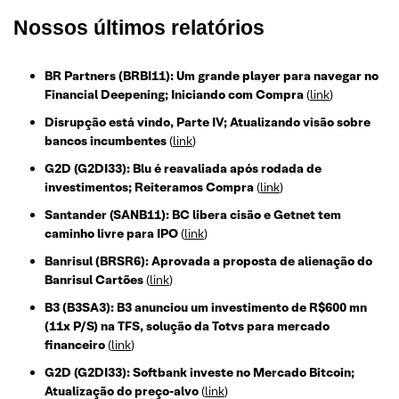
Nossos últimos relatórios
BR Partners (BRBI11): Um grande player para navegar no
Financial Deepening; Iniciando com Compra
(
link
)
Disrupção está vindo, Parte IV; Atualizando visão sobre
bancos incumbentes
(
link
)
G2D (G2DI33): Blu é reavaliada após rodada de
investimentos; Reiteramos Compra
(
link
)
Santander (SANB11): BC libera cisão e Getnet tem
caminho livre para IPO
(
link
)
Banrisul (BRSR6): Aprovada a proposta de alienação do
Banrisul Cartões
(
link
)
B3 (B3SA3): B3 anunciou um investimento de R$600 mn
(11x P/S) na TFS, solução da Totvs para mercado
financeiro
(
link
)
G2D (G2DI33): Softbank investe no Mercado Bitcoin;
Atualização do preço-alvo
(
link
)