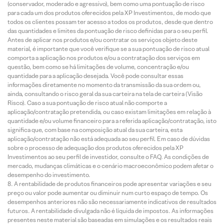
(conservador, moderado e agressivo), bem como uma pontuação de risco
para cada um dos produtos oferecidos pela XP Investimentos, de modo que
todos os clientes possam ter acesso a todos os produtos, desde que dentro
das quantidades e limites da pontuação de risco definidas para o seu perfil.
Antes de aplicar nos produtos e/ou contratar os serviços objeto deste
material, é importante que você verifique se a sua pontuação de risco atual
comporta a aplicação nos produtos e/ou a contratação dos serviços em
questão, bem como se há limitações de volume, concentração e/ou
quantidade para a aplicação desejada. Você pode consultar essas
informações diretamente no momento da transmissão da sua ordem ou,
ainda, consultando o risco geral da sua carteira na tela de carteira (Visão
Risco). Caso a sua pontuação de risco atual não comporte a
aplicação/contratação pretendida, ou caso existam limitações em relação à
quantidade e/ou volume financeiro para a referida aplicação/contratação, isto
significa que, com base na composição atual da sua carteira, esta
aplicação/contratação não está adequada ao seu perfil. Em caso de dúvidas
sobre o processo de adequação dos produtos oferecidos pela XP
Investimentos ao seu perfil de investidor, consulte o FAQ. As condições de
mercado, mudanças climáticas e o cenário macroeconômico podem afetar o
desempenho do investimento.
A rentabilidade de produtos financeiros pode apresentar variações e seu
preço ou valor pode aumentar ou diminuir num curto espaço de tempo. Os
desempenhos anteriores não são necessariamente indicativos de resultados
futuros. A rentabilidade divulgada não é líquida de impostos. As informações
presentes neste material são baseadas em simulações e os resultados reais