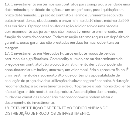
O investimento em termos são contratos para compra ou a venda de uma
determinada quantidade de ações, a um preço fixado, para liquidação em
prazo determinado. O prazo do contrato a Termo é livremente escolhido
pelos investidores, obedecendo o prazo mínimo de 16 dias e máximo de 999
dias corridos. O preço será o valor da ação adicionado de uma parcela
correspondente aos juros – que são fixados livremente em mercado, em
função do prazo do contrato. Toda transação a termo requer um depósito de
garantia. Essas garantias são prestadas em duas formas: cobertura ou
margem.
O investimento em Mercados Futuros embute riscos de perdas
patrimoniais significativos. Commodity é um objeto ou determinante de
preço de um contrato futuro ou outro instrumento derivativo, podendo
consubstanciar um índice, uma taxa, um valor mobiliário ou produto físico. É
um investimento de risco muito alto, que contempla a possibilidade de
oscilação de preço devido à utilização de alavancagem financeira. A duração
recomendada para o investimento é de curto prazo e o patrimônio do cliente
não está garantido neste tipo de produto. As condições de mercado,
mudanças climáticas e o cenário macroeconômico podem afetar o
desempenho do investimento.
ESTA INSTITUIÇÃO É ADERENTE AO CÓDIGO ANBIMA DE
DISTRIBUIÇÃO DE PRODUTOS DE INVESTIMENTO.