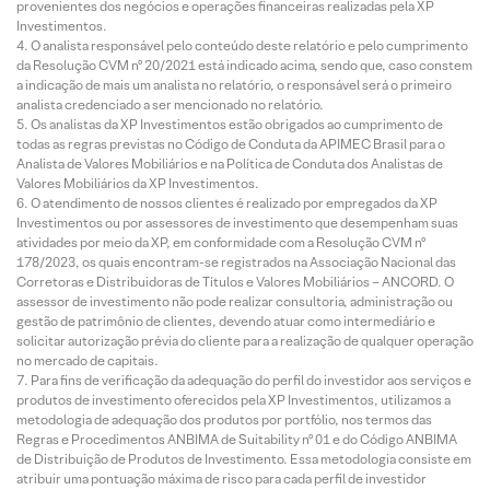
provenientes dos negócios e operações financeiras realizadas pela XP
Investimentos.
O analista responsável pelo conteúdo deste relatório e pelo cumprimento
da Resolução CVM nº 20/2021 está indicado acima, sendo que, caso constem
a indicação de mais um analista no relatório, o responsável será o primeiro
analista credenciado a ser mencionado no relatório.
Os analistas da XP Investimentos estão obrigados ao cumprimento de
todas as regras previstas no Código de Conduta da APIMEC Brasil para o
Analista de Valores Mobiliários e na Política de Conduta dos Analistas de
Valores Mobiliários da XP Investimentos.
O atendimento de nossos clientes é realizado por empregados da XP
Investimentos ou por assessores de investimento que desempenham suas
atividades por meio da XP, em conformidade com a Resolução CVM nº
178/2023, os quais encontram-se registrados na Associação Nacional das
Corretoras e Distribuidoras de Títulos e Valores Mobiliários – ANCORD. O
assessor de investimento não pode realizar consultoria, administração ou
gestão de patrimônio de clientes, devendo atuar como intermediário e
solicitar autorização prévia do cliente para a realização de qualquer operação
no mercado de capitais.
Para fins de verificação da adequação do perfil do investidor aos serviços e
produtos de investimento oferecidos pela XP Investimentos, utilizamos a
metodologia de adequação dos produtos por portfólio, nos termos das
Regras e Procedimentos ANBIMA de Suitability nº 01 e do Código ANBIMA
de Distribuição de Produtos de Investimento. Essa metodologia consiste em
atribuir uma pontuação máxima de risco para cada perfil de investidor