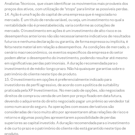
Analistas Técnicos, que visam identificar os movimentos mais prováveis dos
preços dos ativos, com utilização de “stops” para limitar as possíveis perdas.
Ação é uma fração do capital de uma empresa que é negociada no
mercado. É um título de renda variável, ou seja, um investimento no qual a
rentabilidade não é preestabelecida, varia conforme as cotações de
mercado. O investimento em ações é um investimento de alto risco e os
desempenhos anteriores não são necessariamente indicativos de resultados
futuros e nenhuma declaração ou garantia, de forma expressa ou implícita, é
feita neste material em relação a desempenhos. As condições de mercado, o
cenário macroeconômico, os eventos específicos da empresa e do setor
podem afetar o desempenho do investimento, podendo resultar até mesmo
em significativas perdas patrimoniais. A duração recomendada para o
investimento é de médio-longo prazo. Não há quaisquer garantias sobre o
patrimônio do cliente neste tipo de produto.
O investimento em opções é preferencialmente indicado para
investidores de perfil agressivo, de acordo com a política de suitability
praticada pela XP Investimentos. No mercado de opções, são negociados
direitos de compra ou venda de um bem por preço fixado em data futura,
devendo o adquirente do direito negociado pagar um prêmio ao vendedor tal
como num acordo seguro. As operações com esses derivativos são
consideradas de risco muito alto por apresentarem altas relações de risco e
retorno e algumas posições apresentarem a possibilidade de perdas
superiores ao capital investido. A duração recomendada para o investimento
é de curto prazo e o patrimônio do cliente não está garantido neste tipo de
produto.