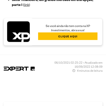
parte I
(
link
)
Se você ainda não tem conta na XP
Investimentos, abra a sua!
CLIQUE AQUI
06/10/2021 02:25:22 • Atualizado em
16/09/2022 12:08:09
4 minutos de leitura