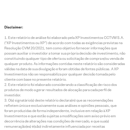
Disclaimer:
Este relatório de análise foi elaborado pela XP Investimentos CCTVM S.A.
(“XP Investimentos ou XP”) de acordo com todas as exigências previstas na
Resolução CVM 20/2021, tem como objetivo fornecer informações que
possam auxiliar o investidor a tomar sua própria decisão de investimento, não
constituindo qualquer tipo de oferta ou solicitação de compra e/ou venda de
qualquer produto. As informações contidas neste relatório são consideradas
válidas na data de sua divulgação e foram obtidas de fontes públicas. A XP
Investimentos não se responsabiliza por qualquer decisão tomada pelo
cliente com base no presente relatório.
Este relatório foi elaborado considerando a classificação de risco dos
produtos de modo a gerar resultados de alocação para cada perfil de
investidor.
O(s) signatário(s) deste relatório declara(m) que as recomendações
refletem única e exclusivamente suas análises e opiniões pessoais, que
foram produzidas de forma independente, inclusive em relação à XP
Investimentos e que estão sujeitas a modificações sem aviso prévio em
decorrência de alterações nas condições de mercado, e que sua(s)
remuneração(es) é(são) indiretamente influenciada por receitas