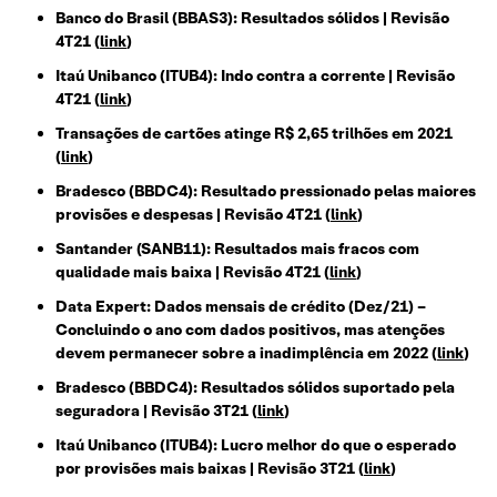
Banco do Brasil (BBAS3): Resultados sólidos | Revisão
4T21 (
link
)
Itaú Unibanco (ITUB4): Indo contra a corrente | Revisão
4T21 (
link
)
Transações de cartões atinge R$ 2,65 trilhões em 2021
(
link
)
Bradesco (BBDC4): Resultado pressionado pelas maiores
provisões e despesas | Revisão 4T21 (
link
)
Santander (SANB11): Resultados mais fracos com
qualidade mais baixa | Revisão 4T21 (
link
)
Data Expert: Dados mensais de crédito (Dez/21) –
Concluindo o ano com dados positivos, mas atenções
devem permanecer sobre a inadimplência em 2022 (
link
)
Bradesco (BBDC4): Resultados sólidos suportado pela
seguradora | Revisão 3T21
(
link
)
Itaú Unibanco (ITUB4): Lucro melhor do que o esperado
por provisões mais baixas | Revisão 3T21
(
link
)