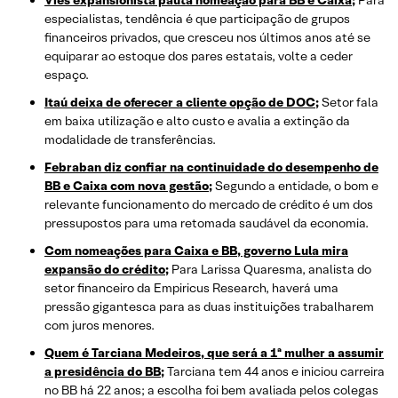
Viés expansionista pauta nomeação para BB e Caixa;
Para
especialistas, tendência é que participação de grupos
financeiros privados, que cresceu nos últimos anos até se
equiparar ao estoque dos pares estatais, volte a ceder
espaço.
Itaú deixa de oferecer a cliente opção de DOC;
Setor fala
em baixa utilização e alto custo e avalia a extinção da
modalidade de transferências.
Febraban diz confiar na continuidade do desempenho de
BB e Caixa com nova gestão;
Segundo a entidade, o bom e
relevante funcionamento do mercado de crédito é um dos
pressupostos para uma retomada saudável da economia.
Com nomeações para Caixa e BB, governo Lula mira
expansão do crédito;
Para Larissa Quaresma, analista do
setor financeiro da Empiricus Research, haverá uma
pressão gigantesca para as duas instituições trabalharem
com juros menores.
Quem é Tarciana Medeiros, que será a 1ª mulher a assumir
a presidência do BB;
Tarciana tem 44 anos e iniciou carreira
no BB há 22 anos; a escolha foi bem avaliada pelos colegas