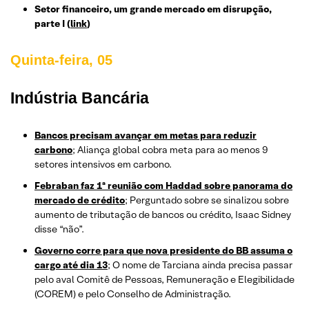
Setor financeiro, um grande mercado em disrupção,
parte I
(
link
)
Quinta-feira, 05
Indústria Bancária
Bancos precisam avançar em metas para reduzir
carbono
; Aliança global cobra meta para ao menos 9
setores intensivos em carbono.
Febraban faz 1ª reunião com Haddad sobre panorama do
mercado de crédito
; Perguntado sobre se sinalizou sobre
aumento de tributação de bancos ou crédito, Isaac Sidney
disse “não”.
Governo corre para que nova presidente do BB assuma o
cargo até dia 13
; O nome de Tarciana ainda precisa passar
pelo aval Comitê de Pessoas, Remuneração e Elegibilidade
(COREM) e pelo Conselho de Administração.