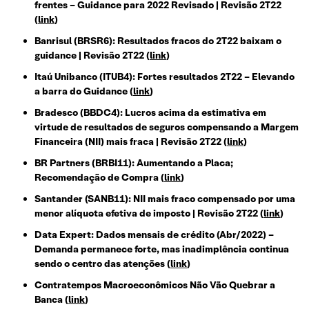
frentes – Guidance para 2022 Revisado | Revisão 2T22
(
link
)
Banrisul (BRSR6): Resultados fracos do 2T22 baixam o
guidance | Revisão 2T22 (
link
)
Itaú Unibanco (ITUB4): Fortes resultados 2T22 – Elevando
a barra do Guidance (
link
)
Bradesco (BBDC4): Lucros acima da estimativa em
virtude de resultados de seguros compensando a Margem
Financeira (NII) mais fraca | Revisão 2T22
(
link
)
BR Partners (BRBI11): Aumentando a Placa;
Recomendação de Compra (
link
)
Santander (SANB11): NII mais fraco compensado por uma
menor alíquota efetiva de imposto | Revisão 2T22 (
link
)
Data Expert: Dados mensais de crédito (Abr/2022) –
Demanda permanece forte, mas inadimplência continua
sendo o centro das atenções (
link
)
Contratempos Macroeconômicos Não Vão Quebrar a
Banca
(
link
)