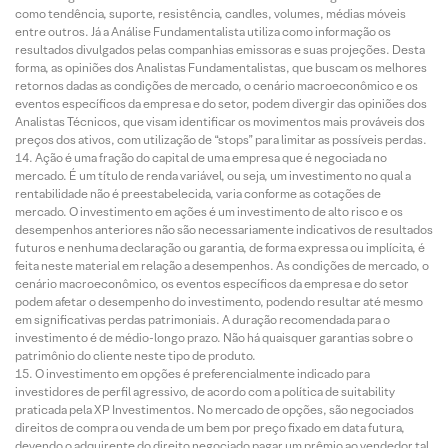
como tendência, suporte, resistência, candles, volumes, médias móveis
entre outros. Já a Análise Fundamentalista utiliza como informação os
resultados divulgados pelas companhias emissoras e suas projeções. Desta
forma, as opiniões dos Analistas Fundamentalistas, que buscam os melhores
retornos dadas as condições de mercado, o cenário macroeconômico e os
eventos específicos da empresa e do setor, podem divergir das opiniões dos
Analistas Técnicos, que visam identificar os movimentos mais prováveis dos
preços dos ativos, com utilização de “stops” para limitar as possíveis perdas.
Ação é uma fração do capital de uma empresa que é negociada no
mercado. É um título de renda variável, ou seja, um investimento no qual a
rentabilidade não é preestabelecida, varia conforme as cotações de
mercado. O investimento em ações é um investimento de alto risco e os
desempenhos anteriores não são necessariamente indicativos de resultados
futuros e nenhuma declaração ou garantia, de forma expressa ou implícita, é
feita neste material em relação a desempenhos. As condições de mercado, o
cenário macroeconômico, os eventos específicos da empresa e do setor
podem afetar o desempenho do investimento, podendo resultar até mesmo
em significativas perdas patrimoniais. A duração recomendada para o
investimento é de médio-longo prazo. Não há quaisquer garantias sobre o
patrimônio do cliente neste tipo de produto.
O investimento em opções é preferencialmente indicado para
investidores de perfil agressivo, de acordo com a política de suitability
praticada pela XP Investimentos. No mercado de opções, são negociados
direitos de compra ou venda de um bem por preço fixado em data futura,
devendo o adquirente do direito negociado pagar um prêmio ao vendedor tal