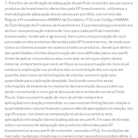
Para fins de verificação da adequação do perfil do investidor aos serviços e
produtos de investimento oferecidos pela XP Investimentos, utilizamos a
metodologia de adequação dos produtos por portfólio, nos termos das
Regras e Procedimentos ANBIMA de Suitability nº 01 e do Código ANBIMA
de Distribuição de Produtos de Investimento. Essa metodologia consiste em
atribuir uma pontuação máxima de risco para cada perfil de investidor
(conservador, moderado e agressivo), bem como uma pontuação de risco
para cada um dos produtos oferecidos pela XP Investimentos, de modo que
todos os clientes possam ter acesso a todos os produtos, desde que dentro
das quantidades e limites da pontuação de risco definidas para o seu perfil.
Antes de aplicar nos produtos e/ou contratar os serviços objeto deste
material, é importante que você verifique se a sua pontuação de risco atual
comporta a aplicação nos produtos e/ou a contratação dos serviços em
questão, bem como se há limitações de volume, concentração e/ou
quantidade para a aplicação desejada. Você pode consultar essas
informações diretamente no momento da transmissão da sua ordem ou,
ainda, consultando o risco geral da sua carteira na tela de carteira (Visão
Risco). Caso a sua pontuação de risco atual não comporte a
aplicação/contratação pretendida, ou caso existam limitações em relação à
quantidade e/ou volume financeiro para a referida aplicação/contratação, isto
significa que, com base na composição atual da sua carteira, esta
aplicação/contratação não está adequada ao seu perfil. Em caso de dúvidas
sobre o processo de adequação dos produtos oferecidos pela XP
Investimentos ao seu perfil de investidor, consulte o FAQ. As condições de
mercado, mudanças climáticas e o cenário macroeconômico podem afetar o