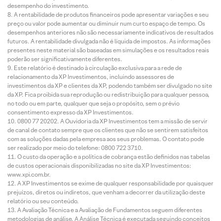
desempenho do investimento.
A rentabilidade de produtos financeiros pode apresentar variações e seu
preço ou valor pode aumentar ou diminuir num curto espaço de tempo. Os
desempenhos anteriores não são necessariamente indicativos de resultados
futuros. A rentabilidade divulgada não é líquida de impostos. As informações
presentes neste material são baseadas em simulações e os resultados reais
poderão ser significativamente diferentes.
Este relatório é destinado à circulação exclusiva para a rede de
relacionamento da XP Investimentos, incluindo assessores de
investimentos da XP e clientes da XP, podendo também ser divulgado no site
da XP. Fica proibida sua reprodução ou redistribuição para qualquer pessoa,
no todo ou em parte, qualquer que seja o propósito, sem o prévio
consentimento expresso da XP Investimentos.
0800 77 20202. A Ouvidoria da XP Investimentos tem a missão de servir
de canal de contato sempre que os clientes que não se sentirem satisfeitos
com as soluções dadas pela empresa aos seus problemas. O contato pode
ser realizado por meio do telefone: 0800 722 3710.
O custo da operação e a política de cobrança estão definidos nas tabelas
de custos operacionais disponibilizadas no site da XP Investimentos:
www.xpi.com.br.
A XP Investimentos se exime de qualquer responsabilidade por quaisquer
prejuízos, diretos ou indiretos, que venham a decorrer da utilização deste
relatório ou seu conteúdo.
A Avaliação Técnica e a Avaliação de Fundamentos seguem diferentes
metodologias de análise. A Análise Técnica é executada seguindo conceitos