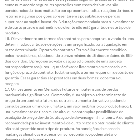
como num acordo seguro. As operações com esses derivativos são
consideradas de risco muito alto por apresentarem altas relações de risco e
retorno e algumas posições apresentarem a possibilidade de perdas
superiores ao capital investido. A duração recomendada para o investimento
é de curto prazo e o patrimônio do cliente não está garantido neste tipo de
produto.
O investimento em termos são contratos para compra ou a venda de uma
determinada quantidade de ações, a um preço fixado, para liquidação em
prazo determinado. O prazo do contrato a Termo é livremente escolhido
pelos investidores, obedecendo o prazo mínimo de 16 dias e máximo de 999
dias corridos. O preço será o valor da ação adicionado de uma parcela
correspondente aos juros – que são fixados livremente em mercado, em
função do prazo do contrato. Toda transação a termo requer um depósito de
garantia. Essas garantias são prestadas em duas formas: cobertura ou
margem.
O investimento em Mercados Futuros embute riscos de perdas
patrimoniais significativos. Commodity é um objeto ou determinante de
preço de um contrato futuro ou outro instrumento derivativo, podendo
consubstanciar um índice, uma taxa, um valor mobiliário ou produto físico. É
um investimento de risco muito alto, que contempla a possibilidade de
oscilação de preço devido à utilização de alavancagem financeira. A duração
recomendada para o investimento é de curto prazo e o patrimônio do cliente
não está garantido neste tipo de produto. As condições de mercado,
mudanças climáticas e o cenário macroeconômico podem afetar o
desempenho do investimento.