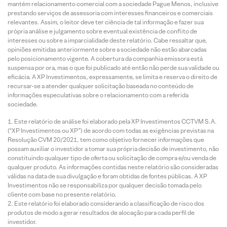
mantém relacionamento comercial com a sociedade Pague Menos, inclusive
prestando serviços de assessoria com interesses financeiros e comerciais
relevantes. Assim, o leitor deve ter ciência de tal informação e fazer sua
própria análise e julgamento sobre eventual existência de conflito de
interesses ou sobre a imparcialidade deste relatório. Cabe ressaltar que,
opiniões emitidas anteriormente sobre a sociedade não estão abarcadas
pelo posicionamento vigente. A cobertura da companhia emissora está
suspensa por ora, mas o que foi publicado até então não perde sua validade ou
eficácia. A XP Investimentos, expressamente, se limita e reserva o direito de
recursar-se a atender qualquer solicitação baseada no conteúdo de
informações especulativas sobre o relacionamento com a referida
sociedade.
Este relatório de análise foi elaborado pela XP Investimentos CCTVM S.A.
(“XP Investimentos ou XP”) de acordo com todas as exigências previstas na
Resolução CVM 20/2021, tem como objetivo fornecer informações que
possam auxiliar o investidor a tomar sua própria decisão de investimento, não
constituindo qualquer tipo de oferta ou solicitação de compra e/ou venda de
qualquer produto. As informações contidas neste relatório são consideradas
válidas na data de sua divulgação e foram obtidas de fontes públicas. A XP
Investimentos não se responsabiliza por qualquer decisão tomada pelo
cliente com base no presente relatório.
Este relatório foi elaborado considerando a classificação de risco dos
produtos de modo a gerar resultados de alocação para cada perfil de
investidor.