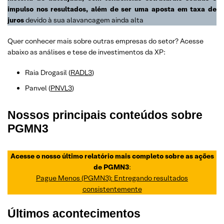
impulso nos resultados, além de ser uma aposta em taxa de
juros
devido à sua alavancagem ainda alta
Quer conhecer mais sobre outras empresas do setor? Acesse
abaixo as análises e tese de investimentos da XP:
Raia Drogasil (
RADL3
)
Panvel (
PNVL3
)
Nossos principais conteúdos sobre
PGMN3
Acesse o nosso último relatório mais completo sobre as ações
de PGMN3
:
Pague Menos (PGMN3): Entregando resultados
consistentemente
Últimos acontecimentos