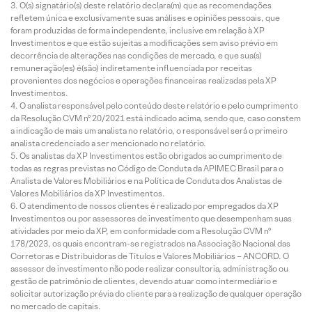
O(s) signatário(s) deste relatório declara(m) que as recomendações
refletem única e exclusivamente suas análises e opiniões pessoais, que
foram produzidas de forma independente, inclusive em relação à XP
Investimentos e que estão sujeitas a modificações sem aviso prévio em
decorrência de alterações nas condições de mercado, e que sua(s)
remuneração(es) é(são) indiretamente influenciada por receitas
provenientes dos negócios e operações financeiras realizadas pela XP
Investimentos.
O analista responsável pelo conteúdo deste relatório e pelo cumprimento
da Resolução CVM nº 20/2021 está indicado acima, sendo que, caso constem
a indicação de mais um analista no relatório, o responsável será o primeiro
analista credenciado a ser mencionado no relatório.
Os analistas da XP Investimentos estão obrigados ao cumprimento de
todas as regras previstas no Código de Conduta da APIMEC Brasil para o
Analista de Valores Mobiliários e na Política de Conduta dos Analistas de
Valores Mobiliários da XP Investimentos.
O atendimento de nossos clientes é realizado por empregados da XP
Investimentos ou por assessores de investimento que desempenham suas
atividades por meio da XP, em conformidade com a Resolução CVM nº
178/2023, os quais encontram-se registrados na Associação Nacional das
Corretoras e Distribuidoras de Títulos e Valores Mobiliários – ANCORD. O
assessor de investimento não pode realizar consultoria, administração ou
gestão de patrimônio de clientes, devendo atuar como intermediário e
solicitar autorização prévia do cliente para a realização de qualquer operação
no mercado de capitais.