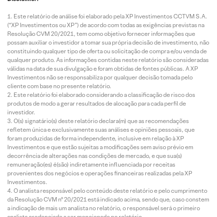
Este relatório de análise foi elaborado pela XP Investimentos CCTVM S.A.
(“XP Investimentos ou XP”) de acordo com todas as exigências previstas na
Resolução CVM 20/2021, tem como objetivo fornecer informações que
possam auxiliar o investidor a tomar sua própria decisão de investimento, não
constituindo qualquer tipo de oferta ou solicitação de compra e/ou venda de
qualquer produto. As informações contidas neste relatório são consideradas
válidas na data de sua divulgação e foram obtidas de fontes públicas. A XP
Investimentos não se responsabiliza por qualquer decisão tomada pelo
cliente com base no presente relatório.
Este relatório foi elaborado considerando a classificação de risco dos
produtos de modo a gerar resultados de alocação para cada perfil de
investidor.
O(s) signatário(s) deste relatório declara(m) que as recomendações
refletem única e exclusivamente suas análises e opiniões pessoais, que
foram produzidas de forma independente, inclusive em relação à XP
Investimentos e que estão sujeitas a modificações sem aviso prévio em
decorrência de alterações nas condições de mercado, e que sua(s)
remuneração(es) é(são) indiretamente influenciada por receitas
provenientes dos negócios e operações financeiras realizadas pela XP
Investimentos.
O analista responsável pelo conteúdo deste relatório e pelo cumprimento
da Resolução CVM nº 20/2021 está indicado acima, sendo que, caso constem
a indicação de mais um analista no relatório, o responsável será o primeiro
analista credenciado a ser mencionado no relatório.