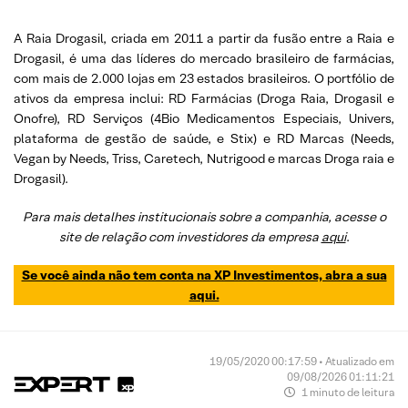
A Raia Drogasil, criada em 2011 a partir da fusão entre a Raia e
Drogasil, é uma das líderes do mercado brasileiro de farmácias,
com mais de 2.000 lojas em 23 estados brasileiros. O portfólio de
ativos da empresa inclui: RD Farmácias (Droga Raia, Drogasil e
Onofre), RD Serviços (4Bio Medicamentos Especiais, Univers,
plataforma de gestão de saúde, e Stix) e RD Marcas (Needs,
Vegan by Needs, Triss, Caretech, Nutrigood e marcas Droga raia e
Drogasil).
Para mais detalhes institucionais sobre a companhia, acesse o
site de relação com investidores da empresa
aqui
.
Se você ainda não tem conta na XP Investimentos, abra a sua
aqui.
19/05/2020 00:17:59 • Atualizado em
09/08/2026 01:11:21
1 minuto de leitura