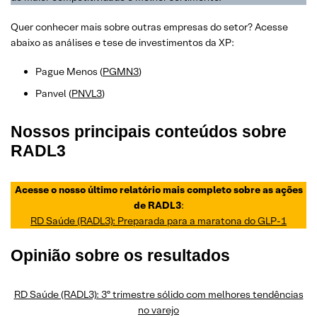
Quer conhecer mais sobre outras empresas do setor? Acesse
abaixo as análises e tese de investimentos da XP:
Pague Menos (
PGMN3
)
Panvel (
PNVL3
)
Nossos principais conteúdos sobre
RADL3
Acesse o nosso último relatório mais completo sobre as ações
de RADL3
:
RD Saúde (RADL3): Preparada para a maratona do GLP-1
Opinião sobre os resultados
RD Saúde (RADL3): 3º trimestre sólido com melhores tendências
no varejo