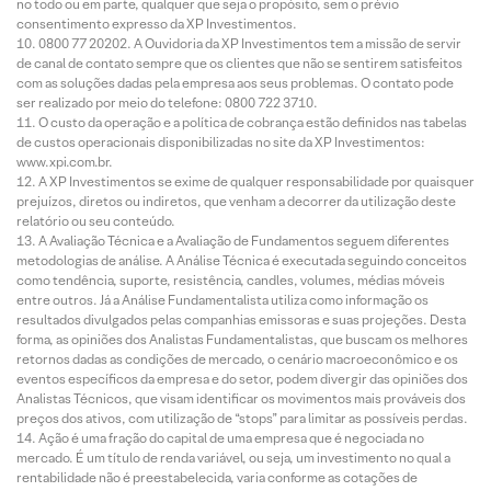
no todo ou em parte, qualquer que seja o propósito, sem o prévio
consentimento expresso da XP Investimentos.
0800 77 20202. A Ouvidoria da XP Investimentos tem a missão de servir
de canal de contato sempre que os clientes que não se sentirem satisfeitos
com as soluções dadas pela empresa aos seus problemas. O contato pode
ser realizado por meio do telefone: 0800 722 3710.
O custo da operação e a política de cobrança estão definidos nas tabelas
de custos operacionais disponibilizadas no site da XP Investimentos:
www.xpi.com.br.
A XP Investimentos se exime de qualquer responsabilidade por quaisquer
prejuízos, diretos ou indiretos, que venham a decorrer da utilização deste
relatório ou seu conteúdo.
A Avaliação Técnica e a Avaliação de Fundamentos seguem diferentes
metodologias de análise. A Análise Técnica é executada seguindo conceitos
como tendência, suporte, resistência, candles, volumes, médias móveis
entre outros. Já a Análise Fundamentalista utiliza como informação os
resultados divulgados pelas companhias emissoras e suas projeções. Desta
forma, as opiniões dos Analistas Fundamentalistas, que buscam os melhores
retornos dadas as condições de mercado, o cenário macroeconômico e os
eventos específicos da empresa e do setor, podem divergir das opiniões dos
Analistas Técnicos, que visam identificar os movimentos mais prováveis dos
preços dos ativos, com utilização de “stops” para limitar as possíveis perdas.
Ação é uma fração do capital de uma empresa que é negociada no
mercado. É um título de renda variável, ou seja, um investimento no qual a
rentabilidade não é preestabelecida, varia conforme as cotações de