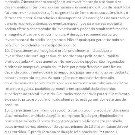
mercado. O investimento em ações é um investimento de alto risco e os
desempenhos anteriores não são necessariamente indicativos de resultados
futuros e nenhuma declaração ou garantia, de forma expressa ou implícita, é
feita neste material em relação a desempenhos. As condições de mercado, o
cenário macroeconômico, os eventos específicos da empresa e do setor
podem afetar o desempenho do investimento, podendo resultar até mesmo
em significativas perdas patrimoniais. A duração recomendada para o
investimento é de médio-longo prazo. Não há quaisquer garantias sobre o
patrimônio do cliente neste tipo de produto.
O investimento em opções é preferencialmente indicado para
investidores de perfil agressivo, de acordo com a política de suitability
praticada pela XP Investimentos. No mercado de opções, são negociados
direitos de compra ou venda de um bem por preço fixado em data futura,
devendo o adquirente do direito negociado pagar um prêmio ao vendedor tal
como num acordo seguro. As operações com esses derivativos são
consideradas de risco muito alto por apresentarem altas relações de risco e
retorno e algumas posições apresentarem a possibilidade de perdas
superiores ao capital investido. A duração recomendada para o investimento
é de curto prazo e o patrimônio do cliente não está garantido neste tipo de
produto.
O investimento em termos são contratos para compra ou a venda de uma
determinada quantidade de ações, a um preço fixado, para liquidação em
prazo determinado. O prazo do contrato a Termo é livremente escolhido
pelos investidores, obedecendo o prazo mínimo de 16 dias e máximo de 999
dias corridos. O preço será o valor da ação adicionado de uma parcela