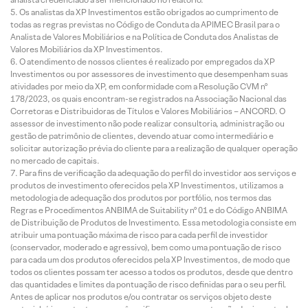
Os analistas da XP Investimentos estão obrigados ao cumprimento de
todas as regras previstas no Código de Conduta da APIMEC Brasil para o
Analista de Valores Mobiliários e na Política de Conduta dos Analistas de
Valores Mobiliários da XP Investimentos.
O atendimento de nossos clientes é realizado por empregados da XP
Investimentos ou por assessores de investimento que desempenham suas
atividades por meio da XP, em conformidade com a Resolução CVM nº
178/2023, os quais encontram-se registrados na Associação Nacional das
Corretoras e Distribuidoras de Títulos e Valores Mobiliários – ANCORD. O
assessor de investimento não pode realizar consultoria, administração ou
gestão de patrimônio de clientes, devendo atuar como intermediário e
solicitar autorização prévia do cliente para a realização de qualquer operação
no mercado de capitais.
Para fins de verificação da adequação do perfil do investidor aos serviços e
produtos de investimento oferecidos pela XP Investimentos, utilizamos a
metodologia de adequação dos produtos por portfólio, nos termos das
Regras e Procedimentos ANBIMA de Suitability nº 01 e do Código ANBIMA
de Distribuição de Produtos de Investimento. Essa metodologia consiste em
atribuir uma pontuação máxima de risco para cada perfil de investidor
(conservador, moderado e agressivo), bem como uma pontuação de risco
para cada um dos produtos oferecidos pela XP Investimentos, de modo que
todos os clientes possam ter acesso a todos os produtos, desde que dentro
das quantidades e limites da pontuação de risco definidas para o seu perfil.
Antes de aplicar nos produtos e/ou contratar os serviços objeto deste