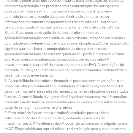
material, é importante que você verifique se a sua pontuação de risco atual
comporta a aplicação nos produtos e/ou a contratação dos serviços em
questão, bem como se há limitações de volume, concentração e/ou
quantidade para a aplicação desejada. Você pode consultar essas
informações diretamente no momento da transmissão da sua ordem ou,
ainda, consultando o risco geral da sua carteira na tela de carteira (Visão
Risco). Caso a sua pontuação de risco atual não comporte a
aplicação/contratação pretendida, ou caso existam limitações em relação à
quantidade e/ou volume financeiro para a referida aplicação/contratação, isto
significa que, com base na composição atual da sua carteira, esta
aplicação/contratação não está adequada ao seu perfil. Em caso de dúvidas
sobre o processo de adequação dos produtos oferecidos pela XP
Investimentos ao seu perfil de investidor, consulte o FAQ. As condições de
mercado, mudanças climáticas e o cenário macroeconômico podem afetar o
desempenho do investimento.
A rentabilidade de produtos financeiros pode apresentar variações e seu
preço ou valor pode aumentar ou diminuir num curto espaço de tempo. Os
desempenhos anteriores não são necessariamente indicativos de resultados
futuros. A rentabilidade divulgada não é líquida de impostos. As informações
presentes neste material são baseadas em simulações e os resultados reais
poderão ser significativamente diferentes.
Este relatório é destinado à circulação exclusiva para a rede de
relacionamento da XP Investimentos, incluindo assessores de
investimentos da XP e clientes da XP, podendo também ser divulgado no site
da XP. Fica proibida sua reprodução ou redistribuição para qualquer pessoa,