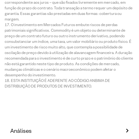
correspondente aos juros – que são fixados livremente em mercado, em
função do prazo do contrato. Toda transação a termo requer um depósito de
garantia. Essas garantias são prestadas em duas formas: cobertura ou
margem.
O investimento em Mercados Futuros embute riscos de perdas
patrimoniais significativos. Commodity é um objeto ou determinante de
preço de um contrato futuro ou outro instrumento derivativo, podendo
consubstanciar um índice, uma taxa, um valor mobiliário ou produto físico. É
um investimento de risco muito alto, que contempla a possibilidade de
oscilação de preço devido à utilização de alavancagem financeira. A duração
recomendada para o investimento é de curto prazo e o patrimônio do cliente
não está garantido neste tipo de produto. As condições de mercado,
mudanças climáticas e o cenário macroeconômico podem afetar o
desempenho do investimento.
ESTA INSTITUIÇÃO É ADERENTE AO CÓDIGO ANBIMA DE
DISTRIBUIÇÃO DE PRODUTOS DE INVESTIMENTO.
Análises