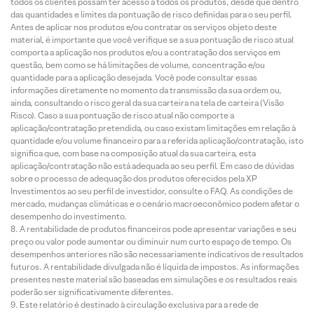
todos os clientes possam ter acesso a todos os produtos, desde que dentro
das quantidades e limites da pontuação de risco definidas para o seu perfil.
Antes de aplicar nos produtos e/ou contratar os serviços objeto deste
material, é importante que você verifique se a sua pontuação de risco atual
comporta a aplicação nos produtos e/ou a contratação dos serviços em
questão, bem como se há limitações de volume, concentração e/ou
quantidade para a aplicação desejada. Você pode consultar essas
informações diretamente no momento da transmissão da sua ordem ou,
ainda, consultando o risco geral da sua carteira na tela de carteira (Visão
Risco). Caso a sua pontuação de risco atual não comporte a
aplicação/contratação pretendida, ou caso existam limitações em relação à
quantidade e/ou volume financeiro para a referida aplicação/contratação, isto
significa que, com base na composição atual da sua carteira, esta
aplicação/contratação não está adequada ao seu perfil. Em caso de dúvidas
sobre o processo de adequação dos produtos oferecidos pela XP
Investimentos ao seu perfil de investidor, consulte o FAQ. As condições de
mercado, mudanças climáticas e o cenário macroeconômico podem afetar o
desempenho do investimento.
A rentabilidade de produtos financeiros pode apresentar variações e seu
preço ou valor pode aumentar ou diminuir num curto espaço de tempo. Os
desempenhos anteriores não são necessariamente indicativos de resultados
futuros. A rentabilidade divulgada não é líquida de impostos. As informações
presentes neste material são baseadas em simulações e os resultados reais
poderão ser significativamente diferentes.
Este relatório é destinado à circulação exclusiva para a rede de