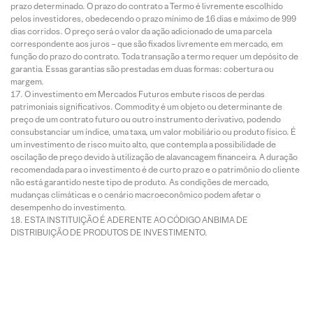
prazo determinado. O prazo do contrato a Termo é livremente escolhido
pelos investidores, obedecendo o prazo mínimo de 16 dias e máximo de 999
dias corridos. O preço será o valor da ação adicionado de uma parcela
correspondente aos juros – que são fixados livremente em mercado, em
função do prazo do contrato. Toda transação a termo requer um depósito de
garantia. Essas garantias são prestadas em duas formas: cobertura ou
margem.
O investimento em Mercados Futuros embute riscos de perdas
patrimoniais significativos. Commodity é um objeto ou determinante de
preço de um contrato futuro ou outro instrumento derivativo, podendo
consubstanciar um índice, uma taxa, um valor mobiliário ou produto físico. É
um investimento de risco muito alto, que contempla a possibilidade de
oscilação de preço devido à utilização de alavancagem financeira. A duração
recomendada para o investimento é de curto prazo e o patrimônio do cliente
não está garantido neste tipo de produto. As condições de mercado,
mudanças climáticas e o cenário macroeconômico podem afetar o
desempenho do investimento.
ESTA INSTITUIÇÃO É ADERENTE AO CÓDIGO ANBIMA DE
DISTRIBUIÇÃO DE PRODUTOS DE INVESTIMENTO.