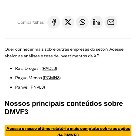
Compartilhar:
Quer conhecer mais sobre outras empresas do setor? Acesse
abaixo as análises e tese de investimentos da XP:
Raia Drogasil (
RADL3
)
Pague Menos (
PGMN3
)
Panvel (
PNVL3
)
Nossos principais conteúdos sobre
DMVF3
Acesse o nosso último relatório mais completo sobre as ações
de DMVF3