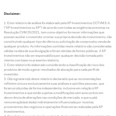
Disclaimer:
Este relatório de análise foi elaborado pela XP Investimentos CCTVM S.A.
(“XP Investimentos ou XP”) de acordo com todas as exigências previstas na
Resolução CVM 20/2021, tem como objetivo fornecer informações que
possam auxiliar o investidor a tomar sua própria decisão de investimento, não
constituindo qualquer tipo de oferta ou solicitação de compra e/ou venda de
qualquer produto. As informações contidas neste relatório são consideradas
válidas na data de sua divulgação e foram obtidas de fontes públicas. A XP
Investimentos não se responsabiliza por qualquer decisão tomada pelo
cliente com base no presente relatório.
Este relatório foi elaborado considerando a classificação de risco dos
produtos de modo a gerar resultados de alocação para cada perfil de
investidor.
O(s) signatário(s) deste relatório declara(m) que as recomendações
refletem única e exclusivamente suas análises e opiniões pessoais, que
foram produzidas de forma independente, inclusive em relação à XP
Investimentos e que estão sujeitas a modificações sem aviso prévio em
decorrência de alterações nas condições de mercado, e que sua(s)
remuneração(es) é(são) indiretamente influenciada por receitas
provenientes dos negócios e operações financeiras realizadas pela XP
Investimentos.