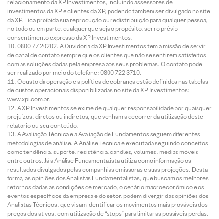
relacionamento da XP Investimentos, incluindo assessores de
investimentos da XP e clientes da XP, podendo também ser divulgado no site
da XP. Fica proibida sua reprodução ou redistribuição para qualquer pessoa,
no todo ou em parte, qualquer que seja o propósito, sem o prévio
consentimento expresso da XP Investimentos.
0800 77 20202. A Ouvidoria da XP Investimentos tem a missão de servir
de canal de contato sempre que os clientes que não se sentirem satisfeitos
com as soluções dadas pela empresa aos seus problemas. O contato pode
ser realizado por meio do telefone: 0800 722 3710.
O custo da operação e a política de cobrança estão definidos nas tabelas
de custos operacionais disponibilizadas no site da XP Investimentos:
www.xpi.com.br.
A XP Investimentos se exime de qualquer responsabilidade por quaisquer
prejuízos, diretos ou indiretos, que venham a decorrer da utilização deste
relatório ou seu conteúdo.
A Avaliação Técnica e a Avaliação de Fundamentos seguem diferentes
metodologias de análise. A Análise Técnica é executada seguindo conceitos
como tendência, suporte, resistência, candles, volumes, médias móveis
entre outros. Já a Análise Fundamentalista utiliza como informação os
resultados divulgados pelas companhias emissoras e suas projeções. Desta
forma, as opiniões dos Analistas Fundamentalistas, que buscam os melhores
retornos dadas as condições de mercado, o cenário macroeconômico e os
eventos específicos da empresa e do setor, podem divergir das opiniões dos
Analistas Técnicos, que visam identificar os movimentos mais prováveis dos
preços dos ativos, com utilização de “stops” para limitar as possíveis perdas.