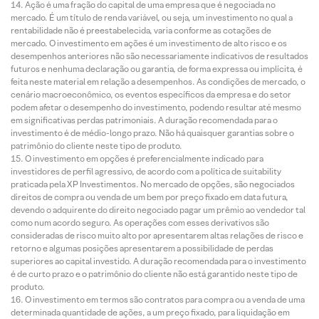
Ação é uma fração do capital de uma empresa que é negociada no
mercado. É um título de renda variável, ou seja, um investimento no qual a
rentabilidade não é preestabelecida, varia conforme as cotações de
mercado. O investimento em ações é um investimento de alto risco e os
desempenhos anteriores não são necessariamente indicativos de resultados
futuros e nenhuma declaração ou garantia, de forma expressa ou implícita, é
feita neste material em relação a desempenhos. As condições de mercado, o
cenário macroeconômico, os eventos específicos da empresa e do setor
podem afetar o desempenho do investimento, podendo resultar até mesmo
em significativas perdas patrimoniais. A duração recomendada para o
investimento é de médio-longo prazo. Não há quaisquer garantias sobre o
patrimônio do cliente neste tipo de produto.
O investimento em opções é preferencialmente indicado para
investidores de perfil agressivo, de acordo com a política de suitability
praticada pela XP Investimentos. No mercado de opções, são negociados
direitos de compra ou venda de um bem por preço fixado em data futura,
devendo o adquirente do direito negociado pagar um prêmio ao vendedor tal
como num acordo seguro. As operações com esses derivativos são
consideradas de risco muito alto por apresentarem altas relações de risco e
retorno e algumas posições apresentarem a possibilidade de perdas
superiores ao capital investido. A duração recomendada para o investimento
é de curto prazo e o patrimônio do cliente não está garantido neste tipo de
produto.
O investimento em termos são contratos para compra ou a venda de uma
determinada quantidade de ações, a um preço fixado, para liquidação em