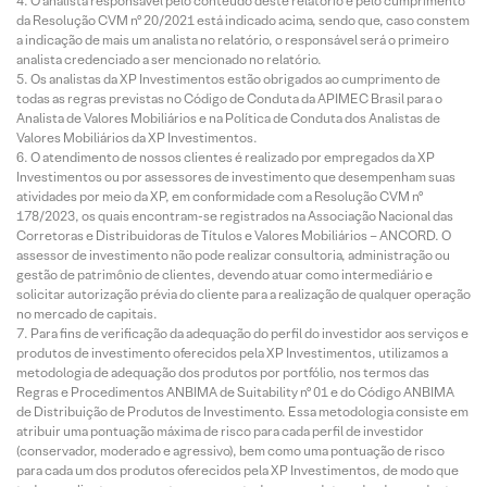
O analista responsável pelo conteúdo deste relatório e pelo cumprimento
da Resolução CVM nº 20/2021 está indicado acima, sendo que, caso constem
a indicação de mais um analista no relatório, o responsável será o primeiro
analista credenciado a ser mencionado no relatório.
Os analistas da XP Investimentos estão obrigados ao cumprimento de
todas as regras previstas no Código de Conduta da APIMEC Brasil para o
Analista de Valores Mobiliários e na Política de Conduta dos Analistas de
Valores Mobiliários da XP Investimentos.
O atendimento de nossos clientes é realizado por empregados da XP
Investimentos ou por assessores de investimento que desempenham suas
atividades por meio da XP, em conformidade com a Resolução CVM nº
178/2023, os quais encontram-se registrados na Associação Nacional das
Corretoras e Distribuidoras de Títulos e Valores Mobiliários – ANCORD. O
assessor de investimento não pode realizar consultoria, administração ou
gestão de patrimônio de clientes, devendo atuar como intermediário e
solicitar autorização prévia do cliente para a realização de qualquer operação
no mercado de capitais.
Para fins de verificação da adequação do perfil do investidor aos serviços e
produtos de investimento oferecidos pela XP Investimentos, utilizamos a
metodologia de adequação dos produtos por portfólio, nos termos das
Regras e Procedimentos ANBIMA de Suitability nº 01 e do Código ANBIMA
de Distribuição de Produtos de Investimento. Essa metodologia consiste em
atribuir uma pontuação máxima de risco para cada perfil de investidor
(conservador, moderado e agressivo), bem como uma pontuação de risco
para cada um dos produtos oferecidos pela XP Investimentos, de modo que