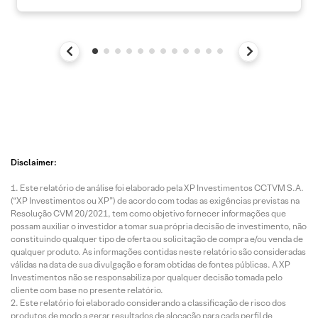
Disclaimer:
Este relatório de análise foi elaborado pela XP Investimentos CCTVM S.A.
(“XP Investimentos ou XP”) de acordo com todas as exigências previstas na
Resolução CVM 20/2021, tem como objetivo fornecer informações que
possam auxiliar o investidor a tomar sua própria decisão de investimento, não
constituindo qualquer tipo de oferta ou solicitação de compra e/ou venda de
qualquer produto. As informações contidas neste relatório são consideradas
válidas na data de sua divulgação e foram obtidas de fontes públicas. A XP
Investimentos não se responsabiliza por qualquer decisão tomada pelo
cliente com base no presente relatório.
Este relatório foi elaborado considerando a classificação de risco dos
produtos de modo a gerar resultados de alocação para cada perfil de