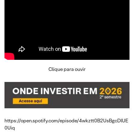
Clique para ouvir
https://open.spotify.com/episode/4wkztt0B2UsBgcDlUE
0Uiq