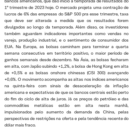
bancos americanos, que dão início à temporada de resultados do
1º trimestre de 2023 hoje. O mercado projeta uma contração de
lucros de 6% das empresas do S&P 500 pra esse trimestre, taxa
que deve ser alterada a medida que os resultados forem
divulgados ao longo da temporada. Além disso, os investidores
também aguardam indicadores importantes como vendas no
varejo, produção industrial, e o sentimento de consumidor dos
EUA. Na Europa, as bolsas caminham para terminar a quarta
semana consecutiva em território positivo, o maior período de
ganhos semanais desde dezembro. Na Ásia, as bolsas fecharam
em alta, com Japão subindo +1,2%, a bolsa de Hong Kong em alta
de +0,5% e as bolsas onshore chinesas (CSI 300) avançando
+0,6%. O movimento acompanha as altas nos índices americanos
na quinta-feira com sinais de desaceleração da inflação
americana e expectativas de que os bancos centrais estão perto
do fim do ciclo de alta de juros. Já os preços do petróleo e das
commodities metálicas estão em alta nesta manhã,
impulsionados pelo aumento da demanda da China, pelas
perspectivas de restrições na oferta e pela tendência recente do
dólar mais fraco.