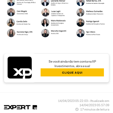
Se você ainda não tem conta na XP
Investimentos, abra a sua!
CLIQUE AQUI
14/04/2023 05:22:03 • Atualizado em
14/04/2023 05:57:09
17 minutos de leitura