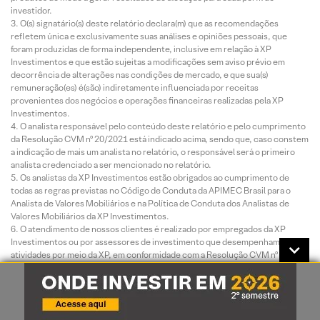
investidor.
O(s) signatário(s) deste relatório declara(m) que as recomendações
refletem única e exclusivamente suas análises e opiniões pessoais, que
foram produzidas de forma independente, inclusive em relação à XP
Investimentos e que estão sujeitas a modificações sem aviso prévio em
decorrência de alterações nas condições de mercado, e que sua(s)
remuneração(es) é(são) indiretamente influenciada por receitas
provenientes dos negócios e operações financeiras realizadas pela XP
Investimentos.
O analista responsável pelo conteúdo deste relatório e pelo cumprimento
da Resolução CVM nº 20/2021 está indicado acima, sendo que, caso constem
a indicação de mais um analista no relatório, o responsável será o primeiro
analista credenciado a ser mencionado no relatório.
Os analistas da XP Investimentos estão obrigados ao cumprimento de
todas as regras previstas no Código de Conduta da APIMEC Brasil para o
Analista de Valores Mobiliários e na Política de Conduta dos Analistas de
Valores Mobiliários da XP Investimentos.
O atendimento de nossos clientes é realizado por empregados da XP
Investimentos ou por assessores de investimento que desempenham suas
atividades por meio da XP, em conformidade com a Resolução CVM nº
178/2023, os quais encontram-se registrados na Associação Nacional das
Corretoras e Distribuidoras de Títulos e Valores Mobiliários – ANCORD. O
assessor de investimento não pode realizar consultoria, administração ou
gestão de patrimônio de clientes, devendo atuar como intermediário e
solicitar autorização prévia do cliente para a realização de qualquer operação