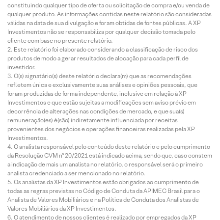
constituindo qualquer tipo de oferta ou solicitação de compra e/ou venda de
qualquer produto. As informações contidas neste relatório são consideradas
válidas na data de sua divulgação e foram obtidas de fontes públicas. A XP
Investimentos não se responsabiliza por qualquer decisão tomada pelo
cliente com base no presente relatório.
Este relatório foi elaborado considerando a classificação de risco dos
produtos de modo a gerar resultados de alocação para cada perfil de
investidor.
O(s) signatário(s) deste relatório declara(m) que as recomendações
refletem única e exclusivamente suas análises e opiniões pessoais, que
foram produzidas de forma independente, inclusive em relação à XP
Investimentos e que estão sujeitas a modificações sem aviso prévio em
decorrência de alterações nas condições de mercado, e que sua(s)
remuneração(es) é(são) indiretamente influenciada por receitas
provenientes dos negócios e operações financeiras realizadas pela XP
Investimentos.
O analista responsável pelo conteúdo deste relatório e pelo cumprimento
da Resolução CVM nº 20/2021 está indicado acima, sendo que, caso constem
a indicação de mais um analista no relatório, o responsável será o primeiro
analista credenciado a ser mencionado no relatório.
Os analistas da XP Investimentos estão obrigados ao cumprimento de
todas as regras previstas no Código de Conduta da APIMEC Brasil para o
Analista de Valores Mobiliários e na Política de Conduta dos Analistas de
Valores Mobiliários da XP Investimentos.
O atendimento de nossos clientes é realizado por empregados da XP