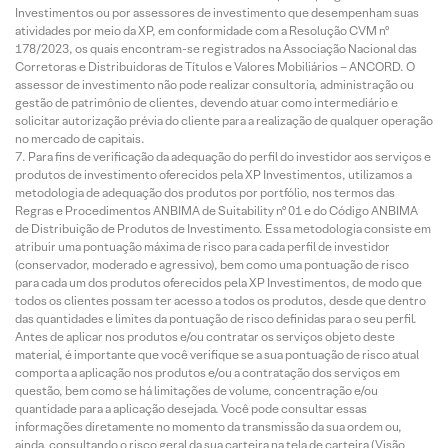
Investimentos ou por assessores de investimento que desempenham suas
atividades por meio da XP, em conformidade com a Resolução CVM nº
178/2023, os quais encontram-se registrados na Associação Nacional das
Corretoras e Distribuidoras de Títulos e Valores Mobiliários – ANCORD. O
assessor de investimento não pode realizar consultoria, administração ou
gestão de patrimônio de clientes, devendo atuar como intermediário e
solicitar autorização prévia do cliente para a realização de qualquer operação
no mercado de capitais.
Para fins de verificação da adequação do perfil do investidor aos serviços e
produtos de investimento oferecidos pela XP Investimentos, utilizamos a
metodologia de adequação dos produtos por portfólio, nos termos das
Regras e Procedimentos ANBIMA de Suitability nº 01 e do Código ANBIMA
de Distribuição de Produtos de Investimento. Essa metodologia consiste em
atribuir uma pontuação máxima de risco para cada perfil de investidor
(conservador, moderado e agressivo), bem como uma pontuação de risco
para cada um dos produtos oferecidos pela XP Investimentos, de modo que
todos os clientes possam ter acesso a todos os produtos, desde que dentro
das quantidades e limites da pontuação de risco definidas para o seu perfil.
Antes de aplicar nos produtos e/ou contratar os serviços objeto deste
material, é importante que você verifique se a sua pontuação de risco atual
comporta a aplicação nos produtos e/ou a contratação dos serviços em
questão, bem como se há limitações de volume, concentração e/ou
quantidade para a aplicação desejada. Você pode consultar essas
informações diretamente no momento da transmissão da sua ordem ou,
ainda, consultando o risco geral da sua carteira na tela de carteira (Visão