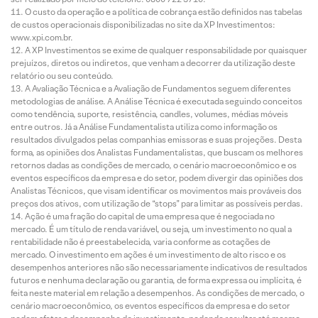
O custo da operação e a política de cobrança estão definidos nas tabelas
de custos operacionais disponibilizadas no site da XP Investimentos:
www.xpi.com.br.
A XP Investimentos se exime de qualquer responsabilidade por quaisquer
prejuízos, diretos ou indiretos, que venham a decorrer da utilização deste
relatório ou seu conteúdo.
A Avaliação Técnica e a Avaliação de Fundamentos seguem diferentes
metodologias de análise. A Análise Técnica é executada seguindo conceitos
como tendência, suporte, resistência, candles, volumes, médias móveis
entre outros. Já a Análise Fundamentalista utiliza como informação os
resultados divulgados pelas companhias emissoras e suas projeções. Desta
forma, as opiniões dos Analistas Fundamentalistas, que buscam os melhores
retornos dadas as condições de mercado, o cenário macroeconômico e os
eventos específicos da empresa e do setor, podem divergir das opiniões dos
Analistas Técnicos, que visam identificar os movimentos mais prováveis dos
preços dos ativos, com utilização de “stops” para limitar as possíveis perdas.
Ação é uma fração do capital de uma empresa que é negociada no
mercado. É um título de renda variável, ou seja, um investimento no qual a
rentabilidade não é preestabelecida, varia conforme as cotações de
mercado. O investimento em ações é um investimento de alto risco e os
desempenhos anteriores não são necessariamente indicativos de resultados
futuros e nenhuma declaração ou garantia, de forma expressa ou implícita, é
feita neste material em relação a desempenhos. As condições de mercado, o
cenário macroeconômico, os eventos específicos da empresa e do setor