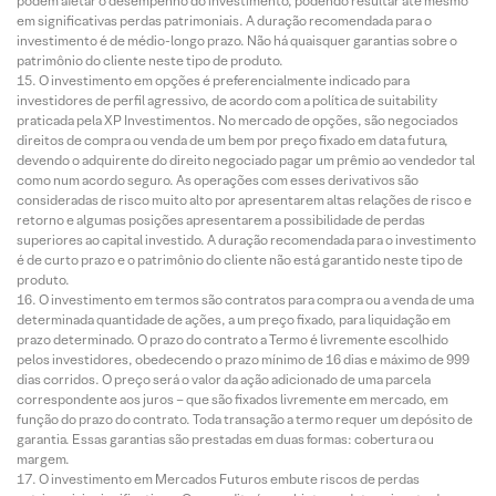
podem afetar o desempenho do investimento, podendo resultar até mesmo
em significativas perdas patrimoniais. A duração recomendada para o
investimento é de médio-longo prazo. Não há quaisquer garantias sobre o
patrimônio do cliente neste tipo de produto.
O investimento em opções é preferencialmente indicado para
investidores de perfil agressivo, de acordo com a política de suitability
praticada pela XP Investimentos. No mercado de opções, são negociados
direitos de compra ou venda de um bem por preço fixado em data futura,
devendo o adquirente do direito negociado pagar um prêmio ao vendedor tal
como num acordo seguro. As operações com esses derivativos são
consideradas de risco muito alto por apresentarem altas relações de risco e
retorno e algumas posições apresentarem a possibilidade de perdas
superiores ao capital investido. A duração recomendada para o investimento
é de curto prazo e o patrimônio do cliente não está garantido neste tipo de
produto.
O investimento em termos são contratos para compra ou a venda de uma
determinada quantidade de ações, a um preço fixado, para liquidação em
prazo determinado. O prazo do contrato a Termo é livremente escolhido
pelos investidores, obedecendo o prazo mínimo de 16 dias e máximo de 999
dias corridos. O preço será o valor da ação adicionado de uma parcela
correspondente aos juros – que são fixados livremente em mercado, em
função do prazo do contrato. Toda transação a termo requer um depósito de
garantia. Essas garantias são prestadas em duas formas: cobertura ou
margem.
O investimento em Mercados Futuros embute riscos de perdas