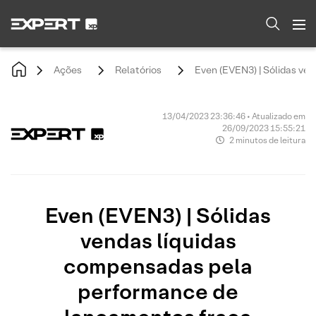
Ações
Relatórios
Even (EVEN3) | Sólidas ve
13/04/2023 23:36:46 • Atualizado em
26/09/2023 15:55:21
2 minutos de leitura
Even (EVEN3) | Sólidas
vendas líquidas
compensadas pela
performance de