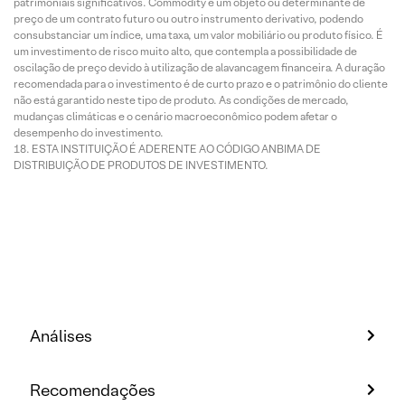
patrimoniais significativos. Commodity é um objeto ou determinante de
preço de um contrato futuro ou outro instrumento derivativo, podendo
consubstanciar um índice, uma taxa, um valor mobiliário ou produto físico. É
um investimento de risco muito alto, que contempla a possibilidade de
oscilação de preço devido à utilização de alavancagem financeira. A duração
recomendada para o investimento é de curto prazo e o patrimônio do cliente
não está garantido neste tipo de produto. As condições de mercado,
mudanças climáticas e o cenário macroeconômico podem afetar o
desempenho do investimento.
ESTA INSTITUIÇÃO É ADERENTE AO CÓDIGO ANBIMA DE
DISTRIBUIÇÃO DE PRODUTOS DE INVESTIMENTO.
Análises
Recomendações