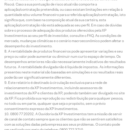
Risco). Caso a sua pontuação de risco atual não comporte a
aplicação/contratação pretendida, ou caso existam limitações em relação à
quantidade e/ou volume financeiro para a referida aplicação/contratação, isto
significa que, com base na composição atual da sua carteira, esta
aplicação/contratação não está adequada ao seu perfil. Em caso de dúvidas
sobre o processo de adequação dos produtos oferecidos pela XP
Investimentos ao seu perfil de investidor, consulte o FAQ. As condições de
mercado, mudanças climáticas e o cenário macroeconômico podem afetar o
desempenho do investimento.
A rentabilidade de produtos financeiros pode apresentar variações e seu
preço ou valor pode aumentar ou diminuir num curto espaço de tempo. Os
desempenhos anteriores não são necessariamente indicativos de resultados
futuros. A rentabilidade divulgada não é líquida de impostos. As informações
presentes neste material são baseadas em simulações e os resultados reais
poderão ser significativamente diferentes.
Este relatório é destinado à circulação exclusiva para a rede de
relacionamento da XP Investimentos, incluindo assessores de
investimentos da XP e clientes da XP, podendo também ser divulgado no site
da XP. Fica proibida sua reprodução ou redistribuição para qualquer pessoa,
no todo ou em parte, qualquer que seja o propósito, sem o prévio
consentimento expresso da XP Investimentos.
0800 77 20202. A Ouvidoria da XP Investimentos tem a missão de servir
de canal de contato sempre que os clientes que não se sentirem satisfeitos
com as soluções dadas pela empresa aos seus problemas. O contato pode
ser realizado por meio do telefone: 0800 722 3710.