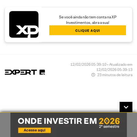
Se você ainda não tem conta na XP
Investimentos, abra a sua!
CLIQUE AQUI
12/02/2026 05:39:10 • Atualizado em
12/02/2026 05:39:13
23 minutos de leitura
Avaliação
O quão foi útil este conteúdo pra você?