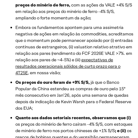
preços do minério de ferro,
com as ações da VALE +4% S/S
em relação aos preços do minério de ferro -4% S/S,
ampliando o forte momentum da ação;
Embora os fundamentos apontem para uma assimetria
negativa de ações em relação às commodities, acreditamos
que o momentum pode permanecer apoiado por (i) entradas
contínuas de estrangeiros, (ii) valuation relativo atrativo em
relação aos pares (rendimento do FCF 2026E VALE >7%. em
relação aos pares de ~4-5%) e (iii)
expectativas de
resultados operacionais sólidos de curto prazo para o
4T25E
, em nossa visão;
Os preços do ouro foram de +9% S/S,
já que o Banco
Popular da China estendeu as compras de ouro pelo 15º
mês consecutivo em Jan’26, após uma semana de quedas
depois da indicação de Kevin Warsh para o Federal Reserve
dos EUA;
Quanto aos dados setoriais recentes, observamos que (i)
os preços do minério de ferro caíram -4% S/S, com estoques
de minério de ferro nos portos chineses de +1% S/S
; e (ii)
os
preços de bobinas quentes e do vergalhão permaneceram