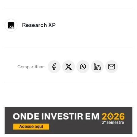
Research XP
Compartilhar: