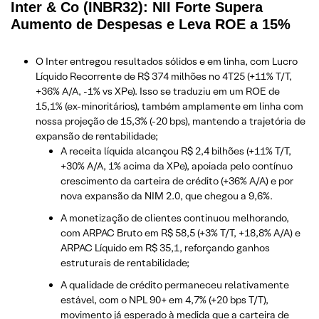
Inter & Co (INBR32): NII Forte Supera
Aumento de Despesas e Leva ROE a 15%
O Inter entregou resultados sólidos e em linha, com Lucro
Líquido Recorrente de R$ 374 milhões no 4T25 (+11% T/T,
+36% A/A, -1% vs XPe). Isso se traduziu em um ROE de
15,1% (ex-minoritários), também amplamente em linha com
nossa projeção de 15,3% (-20 bps), mantendo a trajetória de
expansão de rentabilidade;
A receita líquida alcançou R$ 2,4 bilhões (+11% T/T,
+30% A/A, 1% acima da XPe), apoiada pelo contínuo
crescimento da carteira de crédito (+36% A/A) e por
nova expansão da NIM 2.0, que chegou a 9,6%.
A monetização de clientes continuou melhorando,
com ARPAC Bruto em R$ 58,5 (+3% T/T, +18,8% A/A) e
ARPAC Líquido em R$ 35,1, reforçando ganhos
estruturais de rentabilidade;
A qualidade de crédito permaneceu relativamente
estável, com o NPL 90+ em 4,7% (+20 bps T/T),
movimento já esperado à medida que a carteira de