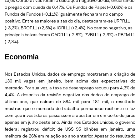
Lajes Corporativas foram o destaque negativo do dia, encerrando
o pregão com queda de 0,47%. Os Fundos de Papel (+0,06%) e os
Fundos de Fundos (+0,11%) igualmente fecharam no campo
positivo. Entre as maiores altas do dia, destacaram-se URPR11
(+3,3%), BROF11 (+2,5%) e ICRI11 (+2,4%). No campo negativo, as
principais baixas foram CACR11 (-2,8%), PVBI11 (-2,3%) e RBFM11
(-2,3%).
Economia
Nos Estados Unidos, dados de emprego mostraram a criação de
130 mil vagas em janeiro, bem acima das expectativas do
mercado. Por sua vez, a taxa de desemprego recuou para 4,3% de
4,4%. A despeito da revisão negativa dos dados de emprego do
último ano, que caíram de 584 mil para 181 mil, o resultado
mostrou que o mercado de trabalho permanece resiliente e fez
com que investidores passassem a apostar em um corte de juros
apenas em julho deste ano. Ainda nos Estados Unidos, o governo
federal registrou déficit de US$ 95 bilhões em janeiro, uma
melhora de 26% em relação ao ano anterior. Apesar do resultado