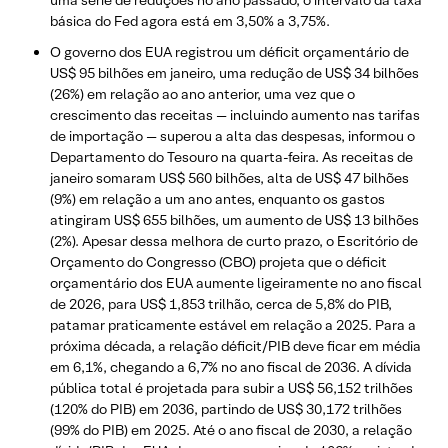
uma série de reduções no ano passado, o intervalo da taxa
básica do Fed agora está em 3,50% a 3,75%.
O governo dos EUA registrou um déficit orçamentário de
US$ 95 bilhões em janeiro, uma redução de US$ 34 bilhões
(26%) em relação ao ano anterior, uma vez que o
crescimento das receitas — incluindo aumento nas tarifas
de importação — superou a alta das despesas, informou o
Departamento do Tesouro na quarta-feira. As receitas de
janeiro somaram US$ 560 bilhões, alta de US$ 47 bilhões
(9%) em relação a um ano antes, enquanto os gastos
atingiram US$ 655 bilhões, um aumento de US$ 13 bilhões
(2%). Apesar dessa melhora de curto prazo, o Escritório de
Orçamento do Congresso (CBO) projeta que o déficit
orçamentário dos EUA aumente ligeiramente no ano fiscal
de 2026, para US$ 1,853 trilhão, cerca de 5,8% do PIB,
patamar praticamente estável em relação a 2025. Para a
próxima década, a relação déficit/PIB deve ficar em média
em 6,1%, chegando a 6,7% no ano fiscal de 2036. A dívida
pública total é projetada para subir a US$ 56,152 trilhões
(120% do PIB) em 2036, partindo de US$ 30,172 trilhões
(99% do PIB) em 2025. Até o ano fiscal de 2030, a relação