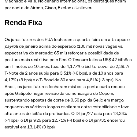
Machado e Vale. No cenário
internacional
, os destaques ficam
por conta de Airbnb, Cisco, Exelon e Unilever.
Renda Fixa
Os juros futuros dos EUA fecharam a quarta‑feira em alta após o
payroll
de janeiro acima do esperado (130 mil novas vagas vs.
expectativa do mercado: 65 mil) reforçar a possibilidade de
postura mais restritiva pelo Fed. O Tesouro leiloou US$ 42 bilhões
em T‑notes de 10 anos, taxa de 4,177% e bid‑to‑cover de 2,39. A
T‑Note de 2 anos subiu para 3,51% (+6 bps), a de 10 anos para
4,17% (+3 bps) e o T‑Bond de 30 anos para 4,81% (+3 bps). No
Brasil, os juros futuros fecharam mistos: a ponta curta recuou
após Galípolo negar revisão da comunicação do Copom,
sustentando apostas de corte de 0,50 p.p. da Selic em março,
enquanto os vértices longos oscilaram entre estabilidade e leve
alta antes do leilão de prefixados. O DI jan/27 caiu para 13,34%
(‑4 bps), o DI jan/29 para 12,71% (‑4 bps) e o DI jan/31 encerrou
estável em 13,14% (0 bps).