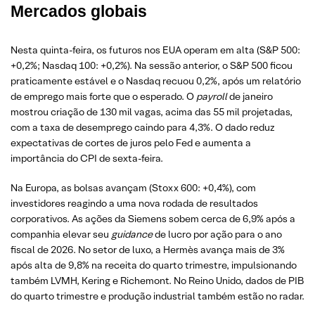
Mercados globais
Nesta quinta-feira, os futuros nos EUA operam em alta (S&P 500:
+0,2%; Nasdaq 100: +0,2%). Na sessão anterior, o S&P 500 ficou
praticamente estável e o Nasdaq recuou 0,2%, após um relatório
de emprego mais forte que o esperado. O
payroll
de janeiro
mostrou criação de 130 mil vagas, acima das 55 mil projetadas,
com a taxa de desemprego caindo para 4,3%. O dado reduz
expectativas de cortes de juros pelo Fed e aumenta a
importância do CPI de sexta-feira.
Na Europa, as bolsas avançam (Stoxx 600: +0,4%), com
investidores reagindo a uma nova rodada de resultados
corporativos. As ações da Siemens sobem cerca de 6,9% após a
companhia elevar seu
guidance
de lucro por ação para o ano
fiscal de 2026. No setor de luxo, a Hermès avança mais de 3%
após alta de 9,8% na receita do quarto trimestre, impulsionando
também LVMH, Kering e Richemont. No Reino Unido, dados de PIB
do quarto trimestre e produção industrial também estão no radar.