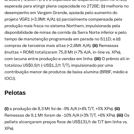
esperada para atingir plena capacidade no 2T26E; (b) melhoria no
desempenho em Vargem Grande, apoiada pelo aumento do
projeto VGR1 (+3,9Mt A/A); (c) parcialmente compensada pela
produção mais fraca no sistema Northern, impulsionada pela
disponibilidade de minas de corrida da Serra Norte inferior e pelo
tempo de manutenção programada em parada no S11D; e (d)
compras de terceiros mais altas (+2,6Mt A/A).
(ii)
Remessas
(multas + ROM) totalizaram 75,8 Mt (+7% A/A, in-line vs. XPe),
com lacuna entre produção e vendas em linha.
(iii)
O prêmio all-in
totalizou US$0,9/t (-US$1,2/t T/T), impulsionado por uma
contribuição menor de produtos de baixa alumina (BRBF, médio e
IOCJ).
Pelotas
(i)
a produção de 8,3 Mt foi de -9% A/A (+4% T/T, +5% XPe).
(ii)
Remessas de 9,1 Mt foram de -10% A/A (+3% T/T, +6% XPe).
(iii)
Os
pellets alcançaram preços fixos de US$131/t de T/T (em linha vs.
XPe).