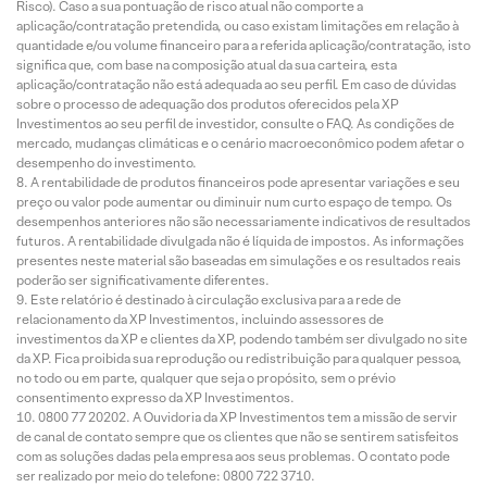
Risco). Caso a sua pontuação de risco atual não comporte a
aplicação/contratação pretendida, ou caso existam limitações em relação à
quantidade e/ou volume financeiro para a referida aplicação/contratação, isto
significa que, com base na composição atual da sua carteira, esta
aplicação/contratação não está adequada ao seu perfil. Em caso de dúvidas
sobre o processo de adequação dos produtos oferecidos pela XP
Investimentos ao seu perfil de investidor, consulte o FAQ. As condições de
mercado, mudanças climáticas e o cenário macroeconômico podem afetar o
desempenho do investimento.
A rentabilidade de produtos financeiros pode apresentar variações e seu
preço ou valor pode aumentar ou diminuir num curto espaço de tempo. Os
desempenhos anteriores não são necessariamente indicativos de resultados
futuros. A rentabilidade divulgada não é líquida de impostos. As informações
presentes neste material são baseadas em simulações e os resultados reais
poderão ser significativamente diferentes.
Este relatório é destinado à circulação exclusiva para a rede de
relacionamento da XP Investimentos, incluindo assessores de
investimentos da XP e clientes da XP, podendo também ser divulgado no site
da XP. Fica proibida sua reprodução ou redistribuição para qualquer pessoa,
no todo ou em parte, qualquer que seja o propósito, sem o prévio
consentimento expresso da XP Investimentos.
0800 77 20202. A Ouvidoria da XP Investimentos tem a missão de servir
de canal de contato sempre que os clientes que não se sentirem satisfeitos
com as soluções dadas pela empresa aos seus problemas. O contato pode
ser realizado por meio do telefone: 0800 722 3710.