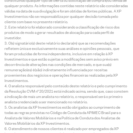
constituindo qualquer tipo de oferta ou solicitação de compra e/ou venda de
qualquer produto. As informações contidas neste relatório são consideradas
válidas na data de sua divulgação e foram obtidas de fontes públicas. A XP
Investimentos não se responsabiliza por qualquer decisão tomada pelo
cliente com base no presente relatório.
Este relatório foi elaborado considerando a classificação de risco dos
produtos de modo a gerar resultados de alocação para cada perfil de
investidor.
O(s) signatário(s) deste relatório declara(m) que as recomendações
refletem única e exclusivamente suas análises e opiniões pessoais, que
foram produzidas de forma independente, inclusive em relação à XP
Investimentos e que estão sujeitas a modificações sem aviso prévio em
decorrência de alterações nas condições de mercado, e que sua(s)
remuneração(es) é(são) indiretamente influenciada por receitas
provenientes dos negócios e operações financeiras realizadas pela XP
Investimentos.
O analista responsável pelo conteúdo deste relatório e pelo cumprimento
da Resolução CVM nº 20/2021 está indicado acima, sendo que, caso constem
a indicação de mais um analista no relatório, o responsável será o primeiro
analista credenciado a ser mencionado no relatório.
Os analistas da XP Investimentos estão obrigados ao cumprimento de
todas as regras previstas no Código de Conduta da APIMEC Brasil para o
Analista de Valores Mobiliários e na Política de Conduta dos Analistas de
Valores Mobiliários da XP Investimentos.
O atendimento de nossos clientes é realizado por empregados da XP