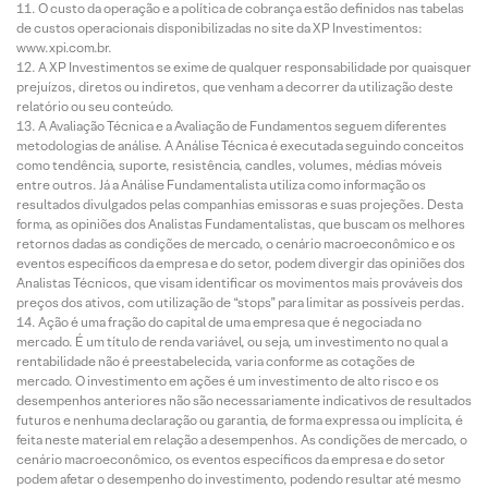
O custo da operação e a política de cobrança estão definidos nas tabelas
de custos operacionais disponibilizadas no site da XP Investimentos:
www.xpi.com.br.
A XP Investimentos se exime de qualquer responsabilidade por quaisquer
prejuízos, diretos ou indiretos, que venham a decorrer da utilização deste
relatório ou seu conteúdo.
A Avaliação Técnica e a Avaliação de Fundamentos seguem diferentes
metodologias de análise. A Análise Técnica é executada seguindo conceitos
como tendência, suporte, resistência, candles, volumes, médias móveis
entre outros. Já a Análise Fundamentalista utiliza como informação os
resultados divulgados pelas companhias emissoras e suas projeções. Desta
forma, as opiniões dos Analistas Fundamentalistas, que buscam os melhores
retornos dadas as condições de mercado, o cenário macroeconômico e os
eventos específicos da empresa e do setor, podem divergir das opiniões dos
Analistas Técnicos, que visam identificar os movimentos mais prováveis dos
preços dos ativos, com utilização de “stops” para limitar as possíveis perdas.
Ação é uma fração do capital de uma empresa que é negociada no
mercado. É um título de renda variável, ou seja, um investimento no qual a
rentabilidade não é preestabelecida, varia conforme as cotações de
mercado. O investimento em ações é um investimento de alto risco e os
desempenhos anteriores não são necessariamente indicativos de resultados
futuros e nenhuma declaração ou garantia, de forma expressa ou implícita, é
feita neste material em relação a desempenhos. As condições de mercado, o
cenário macroeconômico, os eventos específicos da empresa e do setor
podem afetar o desempenho do investimento, podendo resultar até mesmo