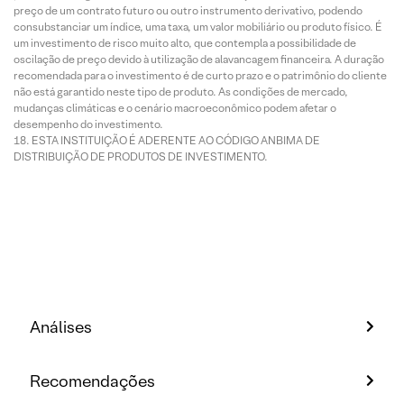
preço de um contrato futuro ou outro instrumento derivativo, podendo
consubstanciar um índice, uma taxa, um valor mobiliário ou produto físico. É
um investimento de risco muito alto, que contempla a possibilidade de
oscilação de preço devido à utilização de alavancagem financeira. A duração
recomendada para o investimento é de curto prazo e o patrimônio do cliente
não está garantido neste tipo de produto. As condições de mercado,
mudanças climáticas e o cenário macroeconômico podem afetar o
desempenho do investimento.
ESTA INSTITUIÇÃO É ADERENTE AO CÓDIGO ANBIMA DE
DISTRIBUIÇÃO DE PRODUTOS DE INVESTIMENTO.
Análises
Recomendações