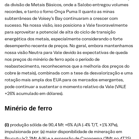
da divisão de Metais Básicos, onde a Salobo entregou volumes
recordes, e tanto o forno Onça Puma II quanto as minas
subterrâneas de Voisey’s Bay continuaram a crescer com
sucesso. Na nossa visão, isso posiciona a Vale favoravelmente
para aproveitar a potencial de alta do ciclo de transição
energética dos metais, especialmente considerando o forte
desempenho recente de preços. No geral, embora mantenhamos
nossa visão Neutra para Vale devido às expectativas de queda
nos preços do minério de ferro após o período de
reabastecimento, reconhecemos que a melhoria dos preços do
cobre (e metais), combinada com a tese da desvalorização e uma
rotação mais ampla dos EUA para os mercados emergentes,
pode continuar a sustentar o momento relativo da Vale (VALE
+26% acumulado em dólares).
Minério de ferro
(i)
produção sólida de 90,4 Mt +6% A/A (-4% T/T, +1% XPe),
impulsionada por: (a) maior disponibilidade de mineração em
Brucutu (+2,2Mt A/A) e a expansão de Capanema (3Mt no 4T25),