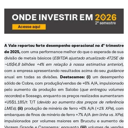
A Vale reportou forte desempenho operacional no 4º trimestre
de 2025,
com uma performance melhor do que o esperada de sua
divisão de metais básicos (
EBITDA ajustado atualizado 4T25E de
~US$4,8 bilhões +4% em relação à nossa estimativa anterior
),
com a empresa apresentando resultados acima do seu
guidance
anual em todas as divisões.
Destacamos: (i)
um desempenho
sólido de Cobre, com produção/vendas de +6% A/A, impulsionado
pelo aumento da produção em Salobo (
que entregou volumes
recordes
) e Sossego, enquanto os preços realizados aumentaram
+US$1.185/t T/T (
devido ao aumento dos preços de referência
LMEs
);
(ii)
produção de minério de ferro +6% A/A (
+1% XPe
), com
embarques de finos de minério de ferro +7% A/A
(em linha vs. XPe),
impulsionados por volumes maiores em Brucutu e aumento de
Vargem Grande e Capanema; enquanto
(iii)
volumes de vendas