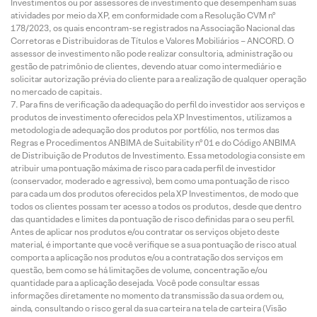
Investimentos ou por assessores de investimento que desempenham suas
atividades por meio da XP, em conformidade com a Resolução CVM nº
178/2023, os quais encontram-se registrados na Associação Nacional das
Corretoras e Distribuidoras de Títulos e Valores Mobiliários – ANCORD. O
assessor de investimento não pode realizar consultoria, administração ou
gestão de patrimônio de clientes, devendo atuar como intermediário e
solicitar autorização prévia do cliente para a realização de qualquer operação
no mercado de capitais.
Para fins de verificação da adequação do perfil do investidor aos serviços e
produtos de investimento oferecidos pela XP Investimentos, utilizamos a
metodologia de adequação dos produtos por portfólio, nos termos das
Regras e Procedimentos ANBIMA de Suitability nº 01 e do Código ANBIMA
de Distribuição de Produtos de Investimento. Essa metodologia consiste em
atribuir uma pontuação máxima de risco para cada perfil de investidor
(conservador, moderado e agressivo), bem como uma pontuação de risco
para cada um dos produtos oferecidos pela XP Investimentos, de modo que
todos os clientes possam ter acesso a todos os produtos, desde que dentro
das quantidades e limites da pontuação de risco definidas para o seu perfil.
Antes de aplicar nos produtos e/ou contratar os serviços objeto deste
material, é importante que você verifique se a sua pontuação de risco atual
comporta a aplicação nos produtos e/ou a contratação dos serviços em
questão, bem como se há limitações de volume, concentração e/ou
quantidade para a aplicação desejada. Você pode consultar essas
informações diretamente no momento da transmissão da sua ordem ou,
ainda, consultando o risco geral da sua carteira na tela de carteira (Visão