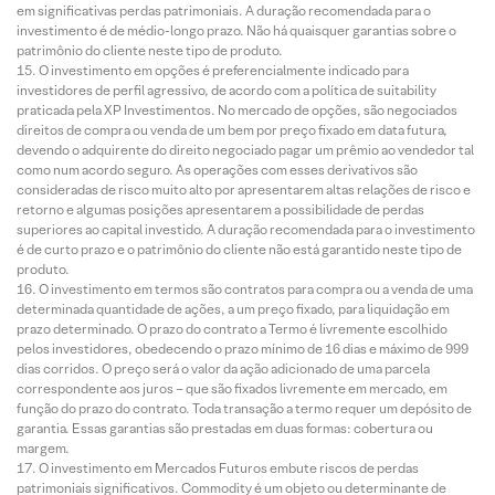
em significativas perdas patrimoniais. A duração recomendada para o
investimento é de médio-longo prazo. Não há quaisquer garantias sobre o
patrimônio do cliente neste tipo de produto.
O investimento em opções é preferencialmente indicado para
investidores de perfil agressivo, de acordo com a política de suitability
praticada pela XP Investimentos. No mercado de opções, são negociados
direitos de compra ou venda de um bem por preço fixado em data futura,
devendo o adquirente do direito negociado pagar um prêmio ao vendedor tal
como num acordo seguro. As operações com esses derivativos são
consideradas de risco muito alto por apresentarem altas relações de risco e
retorno e algumas posições apresentarem a possibilidade de perdas
superiores ao capital investido. A duração recomendada para o investimento
é de curto prazo e o patrimônio do cliente não está garantido neste tipo de
produto.
O investimento em termos são contratos para compra ou a venda de uma
determinada quantidade de ações, a um preço fixado, para liquidação em
prazo determinado. O prazo do contrato a Termo é livremente escolhido
pelos investidores, obedecendo o prazo mínimo de 16 dias e máximo de 999
dias corridos. O preço será o valor da ação adicionado de uma parcela
correspondente aos juros – que são fixados livremente em mercado, em
função do prazo do contrato. Toda transação a termo requer um depósito de
garantia. Essas garantias são prestadas em duas formas: cobertura ou
margem.
O investimento em Mercados Futuros embute riscos de perdas
patrimoniais significativos. Commodity é um objeto ou determinante de