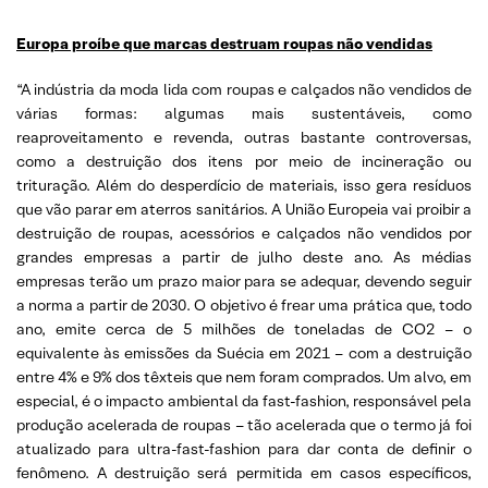
Europa proíbe que marcas destruam roupas não vendidas
“A indústria da moda lida com roupas e calçados não vendidos de
várias formas: algumas mais sustentáveis, como
reaproveitamento e revenda, outras bastante controversas,
como a destruição dos itens por meio de incineração ou
trituração. Além do desperdício de materiais, isso gera resíduos
que vão parar em aterros sanitários. A União Europeia vai proibir a
destruição de roupas, acessórios e calçados não vendidos por
grandes empresas a partir de julho deste ano. As médias
empresas terão um prazo maior para se adequar, devendo seguir
a norma a partir de 2030. O objetivo é frear uma prática que, todo
ano, emite cerca de 5 milhões de toneladas de CO2 – o
equivalente às emissões da Suécia em 2021 – com a destruição
entre 4% e 9% dos têxteis que nem foram comprados. Um alvo, em
especial, é o impacto ambiental da fast-fashion, responsável pela
produção acelerada de roupas – tão acelerada que o termo já foi
atualizado para ultra-fast-fashion para dar conta de definir o
fenômeno. A destruição será permitida em casos específicos,