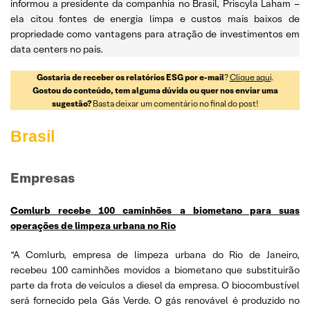
informou a presidente da companhia no Brasil, Priscyla Laham –
ela citou fontes de energia limpa e custos mais baixos de
propriedade como vantagens para atração de investimentos em
data centers no país.
Gostaria de receber os relatórios ESG por e-mail
?
Clique aqui
.
Gostou do conteúdo, tem alguma dúvida ou quer nos enviar uma
sugestão?
Basta deixar um comentário no final do post!
Brasil
Empresas
Comlurb recebe 100 caminhões a biometano para suas
operações de limpeza urbana no Rio
“A Comlurb, empresa de limpeza urbana do Rio de Janeiro,
recebeu 100 caminhões movidos a biometano que substituirão
parte da frota de veículos a diesel da empresa. O biocombustível
será fornecido pela Gás Verde. O gás renovável é produzido no