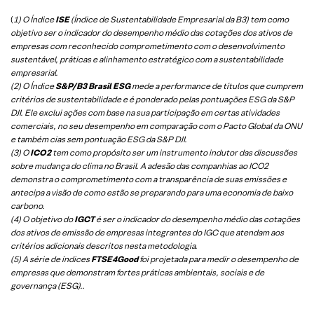
(
1) O Índice
ISE
(Índice de Sustentabilidade Empresarial da B3) tem como
objetivo ser o indicador do desempenho médio das cotações dos ativos de
empresas com reconhecido comprometimento com o desenvolvimento
sustentável, práticas e alinhamento estratégico com a sustentabilidade
empresarial.
(2) O Índice
S&P/B3 Brasil ESG
mede a performance de títulos que cumprem
critérios de sustentabilidade e é ponderado pelas pontuações ESG da S&P
DJI. Ele exclui ações com base na sua participação em certas atividades
comerciais, no seu desempenho em comparação com o Pacto Global da ONU
e também cias sem pontuação ESG da S&P DJI.
(3) O
ICO2
tem como propósito ser um instrumento indutor das discussões
sobre mudança do clima no Brasil. A adesão das companhias ao ICO2
demonstra o comprometimento com a transparência de suas emissões e
antecipa a visão de como estão se preparando para uma economia de baixo
carbono.
(4) O objetivo do
IGCT
é ser o indicador do desempenho médio das cotações
dos ativos de emissão de empresas integrantes do IGC que atendam aos
critérios adicionais descritos nesta metodologia.
(5)
A série de índices
FTSE4Good
foi projetada para medir o desempenho de
empresas que demonstram fortes práticas ambientais, sociais e de
governança (ESG).
.