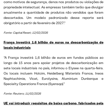
como motivos de segurança, danos nos produtos ou violações de
propriedade intelectual. As empresas também terão que divulgar
anualmente a quantidade de produtos não vendidos que foram
descartados. Um modelo padronizado desse reporte será
obrigatório a partir de fevereiro de 2027.”
Fonte: Capital Reset; 12/02/2026
França investirá 1,6 bilhão de euros na descarbonização de
locais industriais
“A França investirá 1,6 bilhão de euros em fundos públicos ao
longo de 15 anos para apoiar projetos de descarbonização em
sete locais industriais no país, informou o Elysee na quarta-feira.
Os locais incluem Holcim, Heidelberg Materials France, Ineos
Naphtachimie, Vicat, Eurolysine, Aluminium Dunkerque e
Specialty Operations France (Syensqo).”
Fonte: Reuters; 11/02/2026
UE vai introduzir requisitos de baixo carbono, fabricados pela