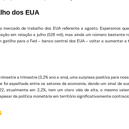
alho dos EUA
 do mercado de trabalho dos EUA referente a agosto. Esperamos qu
ção em relação a julho (528 mil), mas ainda um número bastante ro
m gatilho para o Fed – banco central dos EUA – voltar a aumentar a 
trimestre a trimestre (3,2% ano a ano), uma surpresa positiva para noss
e foi espalhada entre os setores da economia, dando um sinal de su
22, atualmente em 2,2%, tem um claro viés de alta, o mesmo valen
apesar da política monetária em território significativamente contrac
s