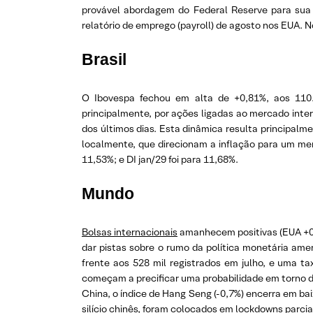
provável abordagem do Federal Reserve para sua p
relatório de emprego (payroll) de agosto nos EUA. No
Brasil
O Ibovespa fechou em alta de +0,81%, aos 110.4
principalmente, por ações ligadas ao mercado inter
dos últimos dias. Esta dinâmica resulta principalm
localmente, que direcionam a inflação para um men
11,53%; e DI jan/29 foi para 11,68%.
Mundo
Bolsas internacionais
amanhecem positivas (EUA +0,
dar pistas sobre o rumo da política monetária am
frente aos 528 mil registrados em julho, e uma t
começam a precificar uma probabilidade em torno d
China, o índice de Hang Seng (-0,7%) encerra em ba
silício chinês, foram colocados em lockdowns parci