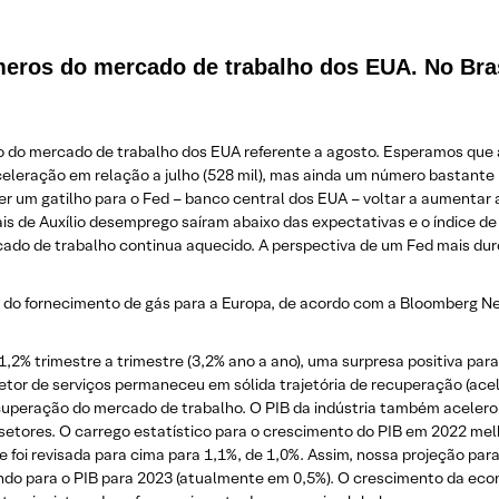
meros do mercado de trabalho dos EUA. No Bras
io do mercado de trabalho dos EUA referente a agosto. Esperamos que
leração em relação a julho (528 mil), mas ainda um número bastante r
r um gatilho para o Fed – banco central dos EUA – voltar a aumentar 
ais de Auxílio desemprego saíram abaixo das expectativas e o índice d
rcado de trabalho continua aquecido. A perspectiva de um Fed mais du
 do fornecimento de gás para a Europa, de acordo com a Bloomberg New
1,2% trimestre a trimestre (3,2% ano a ano), uma surpresa positiva para
etor de serviços permaneceu em sólida trajetória de recuperação (acel
uperação do mercado de trabalho. O PIB da indústria também acelerou
etores. O carrego estatístico para o crescimento do PIB em 2022 melh
tre foi revisada para cima para 1,1%, de 1,0%. Assim, nossa projeção p
ndo para o PIB para 2023 (atualmente em 0,5%). O crescimento da econo