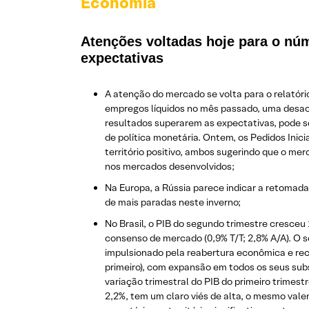
Economia
Atenções voltadas hoje para o nú
expectativas
A atenção do mercado se volta para o relatór
empregos líquidos no mês passado, uma desace
resultados superarem as expectativas, pode se
de política monetária. Ontem, os Pedidos Inici
território positivo, ambos sugerindo que o me
nos mercados desenvolvidos;
Na Europa, a Rússia parece indicar a retomada
de mais paradas neste inverno;
No Brasil, o PIB do segundo trimestre cresceu 
consenso de mercado (0,9% T/T; 2,8% A/A). O s
impulsionado pela reabertura econômica e rec
primeiro), com expansão em todos os seus subs
variação trimestral do PIB do primeiro trimes
2,2%, tem um claro viés de alta, o mesmo vale