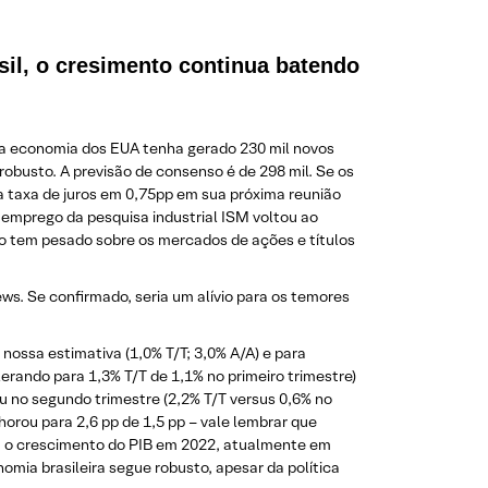
il, o cresimento continua batendo
 a economia dos EUA tenha gerado 230 mil novos
obusto. A previsão de consenso é de 298 mil. Se os
a taxa de juros em 0,75pp em sua próxima reunião
e emprego da pesquisa industrial ISM voltou ao
ro tem pesado sobre os mercados de ações e títulos
s. Se confirmado, seria um alívio para os temores
 nossa estimativa (1,0% T/T; 3,0% A/A) e para
erando para 1,3% T/T de 1,1% no primeiro trimestre)
 no segundo trimestre (2,2% T/T versus 0,6% no
orou para 2,6 pp de 1,5 pp – vale lembrar que
ara o crescimento do PIB em 2022, atualmente em
mia brasileira segue robusto, apesar da política