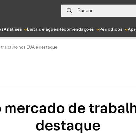
Buscar
os
Análises
Lista de ações
Recomendações
Periódicos
Apr
 trabalho nos EUA é destaque
o mercado de trabal
destaque