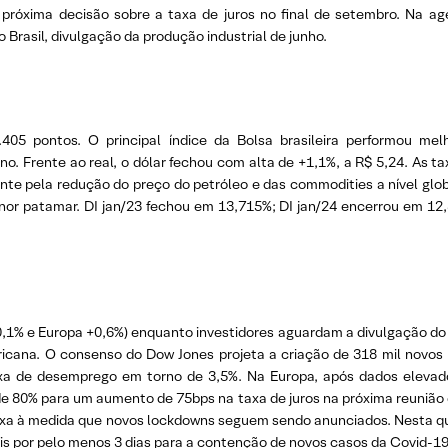
róxima decisão sobre a taxa de juros no final de setembro. Na ag
 Brasil, divulgação da produção industrial de junho.
05 pontos. O principal índice da Bolsa brasileira performou mel
no. Frente ao real, o dólar fechou com alta de +1,1%, a R$ 5,24. As t
ente pela redução do preço do petróleo e das commodities a nível gl
or patamar. DI jan/23 fechou em 13,715%; DI jan/24 encerrou em 12,8
1% e Europa +0,6%) enquanto investidores aguardam a divulgação do r
ericana. O consenso do Dow Jones projeta a criação de 318 mil novo
axa de desemprego em torno de 3,5%. Na Europa, após dados elevado
e 80% para um aumento de 75bps na taxa de juros na próxima reunião 
ixa à medida que novos lockdowns seguem sendo anunciados. Nesta quin
ais por pelo menos 3 dias para a contenção de novos casos da Covid-19