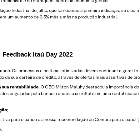
ntracionista e do enfraquecimento da economia global;
dução Industrial de julho, que fornecerão a primeira indicação se o b
spera um aumento de 0,5% mês a mês na produção industrial.
: Feedback Itaú Day 2022
 banco. Os processos e políticas otimizadas devem continuar a gerar fr
 da sua carteira de crédito, através de ofertas mais assertivas de pr
 sua rentabilidade.
O CEO Milton Maluhy destacou a importância do 
ados engajados pelo banco e que isso se reflete em uma rentabilidade 
ação
;
sitiva para o banco e a nossa recomendação de Compra para o papel (
.