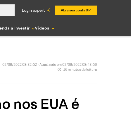
login expert
Abra sua conta XP
enda a Investir
Vídeos
02/09/2022 08:32:52 • Atualizado em 02/09/2022 08:43:56
16 minutos de leitura
ho nos EUA é