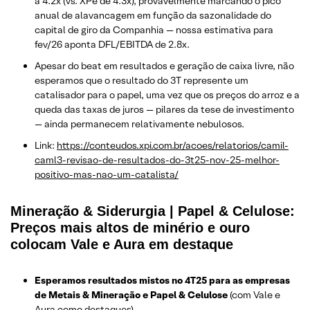
a 4.2x (vs. XPe de 4.3x), provavelmente marcando o pico
anual de alavancagem em função da sazonalidade do
capital de giro da Companhia — nossa estimativa para
fev/26 aponta DFL/EBITDA de 2.8x.
Apesar do beat em resultados e geração de caixa livre, não
esperamos que o resultado do 3T represente um
catalisador para o papel, uma vez que os preços do arroz e a
queda das taxas de juros — pilares da tese de investimento
— ainda permanecem relativamente nebulosos.
Link:
https://conteudos.xpi.com.br/acoes/relatorios/camil-
caml3-revisao-de-resultados-do-3t25-nov-25-melhor-
positivo-mas-nao-um-catalista/
Mineração & Siderurgia | Papel & Celulose:
Preços mais altos de minério e ouro
colocam Vale e Aura em destaque
Esperamos resultados mistos no 4T25 para as empresas
de Metais & Mineração e Papel & Celulose
(com Vale e
Aura como destaques).