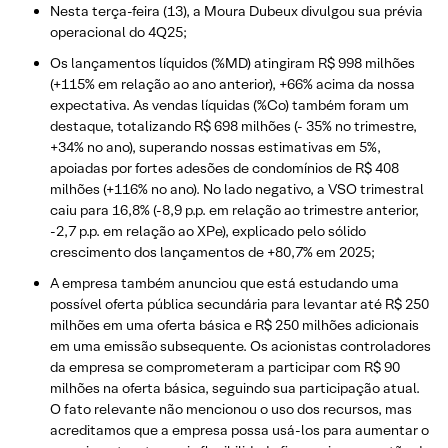
Nesta terça-feira (13), a Moura Dubeux divulgou sua prévia
operacional do 4Q25;
Os lançamentos líquidos (%MD) atingiram R$ 998 milhões
(+115% em relação ao ano anterior), +66% acima da nossa
expectativa. As vendas líquidas (%Co) também foram um
destaque, totalizando R$ 698 milhões (- 35% no trimestre,
+34% no ano), superando nossas estimativas em 5%,
apoiadas por fortes adesões de condomínios de R$ 408
milhões (+116% no ano). No lado negativo, a VSO trimestral
caiu para 16,8% (-8,9 p.p. em relação ao trimestre anterior,
-2,7 p.p. em relação ao XPe), explicado pelo sólido
crescimento dos lançamentos de +80,7% em 2025;
A empresa também anunciou que está estudando uma
possível oferta pública secundária para levantar até R$ 250
milhões em uma oferta básica e R$ 250 milhões adicionais
em uma emissão subsequente. Os acionistas controladores
da empresa se comprometeram a participar com R$ 90
milhões na oferta básica, seguindo sua participação atual.
O fato relevante não mencionou o uso dos recursos, mas
acreditamos que a empresa possa usá-los para aumentar o