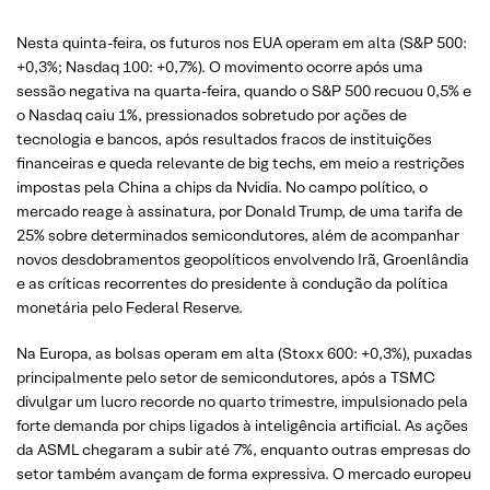
Nesta quinta-feira, os futuros nos EUA operam em alta (S&P 500:
+0,3%; Nasdaq 100: +0,7%). O movimento ocorre após uma
sessão negativa na quarta-feira, quando o S&P 500 recuou 0,5% e
o Nasdaq caiu 1%, pressionados sobretudo por ações de
tecnologia e bancos, após resultados fracos de instituições
financeiras e queda relevante de big techs, em meio a restrições
impostas pela China a chips da Nvidia. No campo político, o
mercado reage à assinatura, por Donald Trump, de uma tarifa de
25% sobre determinados semicondutores, além de acompanhar
novos desdobramentos geopolíticos envolvendo Irã, Groenlândia
e as críticas recorrentes do presidente à condução da política
monetária pelo Federal Reserve.
Na Europa, as bolsas operam em alta (Stoxx 600: +0,3%), puxadas
principalmente pelo setor de semicondutores, após a TSMC
divulgar um lucro recorde no quarto trimestre, impulsionado pela
forte demanda por chips ligados à inteligência artificial. As ações
da ASML chegaram a subir até 7%, enquanto outras empresas do
setor também avançam de forma expressiva. O mercado europeu