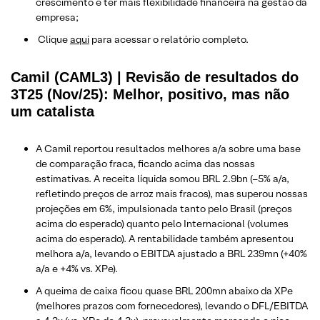
crescimento e ter mais flexibilidade financeira na gestão da
empresa;
Clique
aqui
para acessar o relatório completo.
Camil (CAML3) | Revisão de resultados do
3T25 (Nov/25): Melhor, positivo, mas não
um catalista
A Camil reportou resultados melhores a/a sobre uma base
de comparação fraca, ficando acima das nossas
estimativas. A receita líquida somou BRL 2.9bn (–5% a/a,
refletindo preços de arroz mais fracos), mas superou nossas
projeções em 6%, impulsionada tanto pelo Brasil (preços
acima do esperado) quanto pelo Internacional (volumes
acima do esperado). A rentabilidade também apresentou
melhora a/a, levando o EBITDA ajustado a BRL 239mn (+40%
a/a e +4% vs. XPe).
A queima de caixa ficou quase BRL 200mn abaixo da XPe
(melhores prazos com fornecedores), levando o DFL/EBITDA