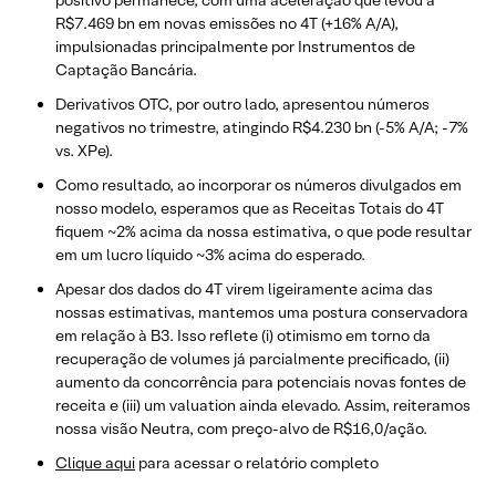
positivo permanece, com uma aceleração que levou a
R$7.469 bn em novas emissões no 4T (+16% A/A),
impulsionadas principalmente por Instrumentos de
Captação Bancária.
Derivativos OTC, por outro lado, apresentou números
negativos no trimestre, atingindo R$4.230 bn (-5% A/A; -7%
vs. XPe).
Como resultado, ao incorporar os números divulgados em
nosso modelo, esperamos que as Receitas Totais do 4T
fiquem ~2% acima da nossa estimativa, o que pode resultar
em um lucro líquido ~3% acima do esperado.
Apesar dos dados do 4T virem ligeiramente acima das
nossas estimativas, mantemos uma postura conservadora
em relação à B3. Isso reflete (i) otimismo em torno da
recuperação de volumes já parcialmente precificado, (ii)
aumento da concorrência para potenciais novas fontes de
receita e (iii) um valuation ainda elevado. Assim, reiteramos
nossa visão Neutra, com preço-alvo de R$16,0/ação.
Clique aqui
para acessar o relatório completo