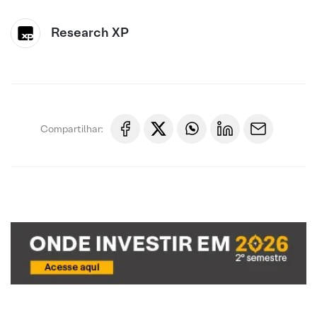
Research XP
Compartilhar: