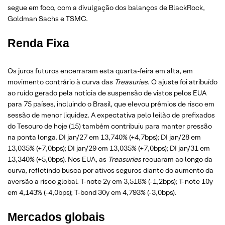
segue em foco, com a divulgação dos balanços de BlackRock,
Goldman Sachs e TSMC.
Renda Fixa
Os juros futuros encerraram esta quarta-feira em alta, em
movimento contrário à curva das
Treasuries
. O ajuste foi atribuído
ao ruído gerado pela notícia de suspensão de vistos pelos EUA
para 75 países, incluindo o Brasil, que elevou prêmios de risco em
sessão de menor liquidez. A expectativa pelo leilão de prefixados
do Tesouro de hoje (15) também contribuiu para manter pressão
na ponta longa. DI jan/27 em 13,740% (+4,7bps); DI jan/28 em
13,035% (+7,0bps); DI jan/29 em 13,035% (+7,0bps); DI jan/31 em
13,340% (+5,0bps). Nos EUA, as
Treasuries
recuaram ao longo da
curva, refletindo busca por ativos seguros diante do aumento da
aversão a risco global. T-note 2y em 3,518% (-1,2bps); T-note 10y
em 4,143% (-4,0bps); T-bond 30y em 4,793% (-3,0bps).
Mercados globais