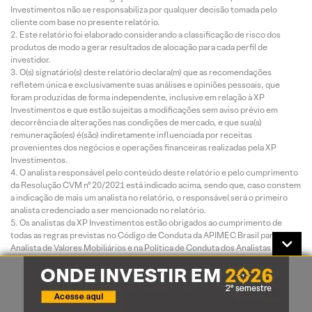
Investimentos não se responsabiliza por qualquer decisão tomada pelo
cliente com base no presente relatório.
Este relatório foi elaborado considerando a classificação de risco dos
produtos de modo a gerar resultados de alocação para cada perfil de
investidor.
O(s) signatário(s) deste relatório declara(m) que as recomendações
refletem única e exclusivamente suas análises e opiniões pessoais, que
foram produzidas de forma independente, inclusive em relação à XP
Investimentos e que estão sujeitas a modificações sem aviso prévio em
decorrência de alterações nas condições de mercado, e que sua(s)
remuneração(es) é(são) indiretamente influenciada por receitas
provenientes dos negócios e operações financeiras realizadas pela XP
Investimentos.
O analista responsável pelo conteúdo deste relatório e pelo cumprimento
da Resolução CVM nº 20/2021 está indicado acima, sendo que, caso constem
a indicação de mais um analista no relatório, o responsável será o primeiro
analista credenciado a ser mencionado no relatório.
Os analistas da XP Investimentos estão obrigados ao cumprimento de
todas as regras previstas no Código de Conduta da APIMEC Brasil para o
Analista de Valores Mobiliários e na Política de Conduta dos Analistas de
Valores Mobiliários da XP Investimentos.
O atendimento de nossos clientes é realizado por empregados da XP
Investimentos ou por assessores de investimento que desempenham suas
atividades por meio da XP, em conformidade com a Resolução CVM nº
178/2023, os quais encontram-se registrados na Associação Nacional das