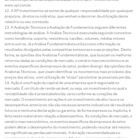
www.xpi.com.br.
A XP Investimentos se exime de qualquer responsabilidade por quaisquer
prejuízos, diretos ou indiretos, que venham a decorrer da utilização deste
relatório ou seu conteúdo.
A Avaliação Técnica e a Avaliação de Fundamentos seguem diferentes
metodologias de análise. A Análise Técnica é executada seguindo conceitos
como tendência, suporte, resistência, candles, volumes, médias móveis
entre outros. Já a Análise Fundamentalista utiliza como informação os
resultados divulgados pelas companhias emissoras e suas projeções. Desta
forma, as opiniões dos Analistas Fundamentalistas, que buscam os melhores
retornos dadas as condições de mercado, o cenário macroeconômico e os
eventos específicos da empresa e do setor, podem divergir das opiniões dos
Analistas Técnicos, que visam identificar os movimentos mais prováveis dos
preços dos ativos, com utilização de “stops” para limitar as possíveis perdas.
Ação é uma fração do capital de uma empresa que é negociada no
mercado. É um título de renda variável, ou seja, um investimento no qual a
rentabilidade não é preestabelecida, varia conforme as cotações de
mercado. O investimento em ações é um investimento de alto risco e os
desempenhos anteriores não são necessariamente indicativos de resultados
futuros e nenhuma declaração ou garantia, de forma expressa ou implícita, é
feita neste material em relação a desempenhos. As condições de mercado, o
cenário macroeconômico, os eventos específicos da empresa e do setor
podem afetar o desempenho do investimento, podendo resultar até mesmo
em significativas perdas patrimoniais. A duração recomendada para o