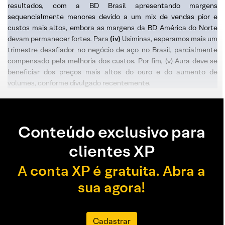
resultados, com a BD Brasil apresentando margens
sequencialmente menores devido a um mix de vendas pior e
custos mais altos, embora as margens da BD América do Norte
devam permanecer fortes. Para
(iv)
Usiminas, esperamos mais um
trimestre desafiador no negócio de aço no Brasil, parcialmente
compensado pela melhoria dos custos. Por fim, (v) Aura deve se
beneficiar dos preços mais altos do ouro e do aumento de
volumes, conforme divulgado recentemente.
Conteúdo exclusivo para
clientes XP
A conta XP é gratuita. Abra a
sua agora!
Cadastrar