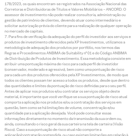
178/2023, os quais encontram-se registrados na Associação Nacional das
Corretoras e Distribuidoras de Títulos e Valores Mobiliários – ANCORD. O
assessor de investimento não pode realizar consultoria, administração ou
gestão de patrimônio de clientes, devendo atuar como intermediário e
solicitar autorização prévia do cliente para a realização de qualquer operação
no mercado de capitais.
Para fins de verificação da adequação do perfil do investidor aos serviços e
produtos de investimento oferecidos pela XP Investimentos, utilizamos a
metodologia de adequação dos produtos por portfólio, nos termos das
Regras e Procedimentos ANBIMA de Suitability nº 01 e do Código ANBIMA
de Distribuição de Produtos de Investimento. Essa metodologia consiste em
atribuir uma pontuação máxima de risco para cada perfil de investidor
(conservador, moderado e agressivo), bem como uma pontuação de risco
para cada um dos produtos oferecidos pela XP Investimentos, de modo que
todos os clientes possam ter acesso a todos os produtos, desde que dentro
das quantidades e limites da pontuação de risco definidas para o seu perfil.
Antes de aplicar nos produtos e/ou contratar os serviços objeto deste
material, é importante que você verifique se a sua pontuação de risco atual
comporta a aplicação nos produtos e/ou a contratação dos serviços em
questão, bem como se há limitações de volume, concentração e/ou
quantidade para a aplicação desejada. Você pode consultar essas
informações diretamente no momento da transmissão da sua ordem ou,
ainda, consultando o risco geral da sua carteira na tela de carteira (Visão
Risco). Caso a sua pontuação de risco atual não comporte a
aplicação/contratação pretendida, ou caso existam limitações em relação à