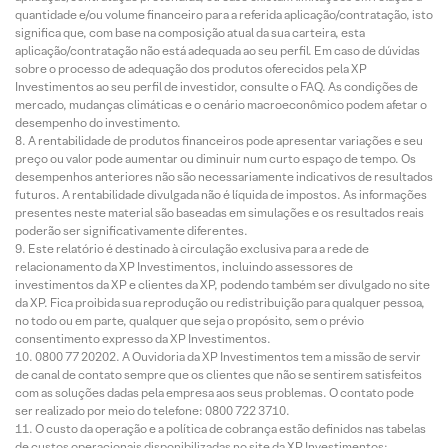
quantidade e/ou volume financeiro para a referida aplicação/contratação, isto
significa que, com base na composição atual da sua carteira, esta
aplicação/contratação não está adequada ao seu perfil. Em caso de dúvidas
sobre o processo de adequação dos produtos oferecidos pela XP
Investimentos ao seu perfil de investidor, consulte o FAQ. As condições de
mercado, mudanças climáticas e o cenário macroeconômico podem afetar o
desempenho do investimento.
A rentabilidade de produtos financeiros pode apresentar variações e seu
preço ou valor pode aumentar ou diminuir num curto espaço de tempo. Os
desempenhos anteriores não são necessariamente indicativos de resultados
futuros. A rentabilidade divulgada não é líquida de impostos. As informações
presentes neste material são baseadas em simulações e os resultados reais
poderão ser significativamente diferentes.
Este relatório é destinado à circulação exclusiva para a rede de
relacionamento da XP Investimentos, incluindo assessores de
investimentos da XP e clientes da XP, podendo também ser divulgado no site
da XP. Fica proibida sua reprodução ou redistribuição para qualquer pessoa,
no todo ou em parte, qualquer que seja o propósito, sem o prévio
consentimento expresso da XP Investimentos.
0800 77 20202. A Ouvidoria da XP Investimentos tem a missão de servir
de canal de contato sempre que os clientes que não se sentirem satisfeitos
com as soluções dadas pela empresa aos seus problemas. O contato pode
ser realizado por meio do telefone: 0800 722 3710.
O custo da operação e a política de cobrança estão definidos nas tabelas
de custos operacionais disponibilizadas no site da XP Investimentos: