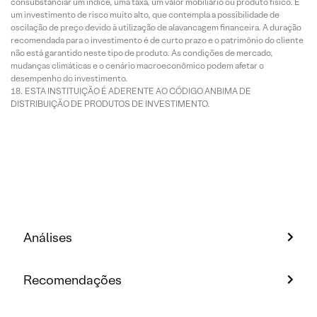
consubstanciar um índice, uma taxa, um valor mobiliário ou produto físico. É
um investimento de risco muito alto, que contempla a possibilidade de
oscilação de preço devido à utilização de alavancagem financeira. A duração
recomendada para o investimento é de curto prazo e o patrimônio do cliente
não está garantido neste tipo de produto. As condições de mercado,
mudanças climáticas e o cenário macroeconômico podem afetar o
desempenho do investimento.
ESTA INSTITUIÇÃO É ADERENTE AO CÓDIGO ANBIMA DE
DISTRIBUIÇÃO DE PRODUTOS DE INVESTIMENTO.
Análises
Recomendações