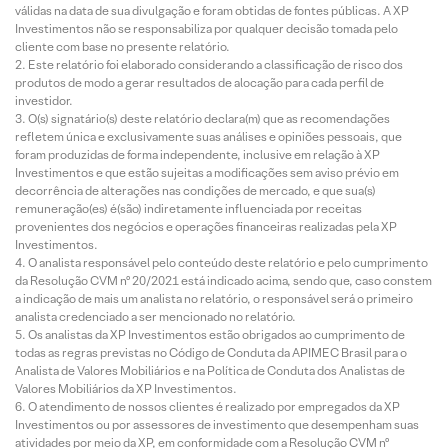
válidas na data de sua divulgação e foram obtidas de fontes públicas. A XP
Investimentos não se responsabiliza por qualquer decisão tomada pelo
cliente com base no presente relatório.
Este relatório foi elaborado considerando a classificação de risco dos
produtos de modo a gerar resultados de alocação para cada perfil de
investidor.
O(s) signatário(s) deste relatório declara(m) que as recomendações
refletem única e exclusivamente suas análises e opiniões pessoais, que
foram produzidas de forma independente, inclusive em relação à XP
Investimentos e que estão sujeitas a modificações sem aviso prévio em
decorrência de alterações nas condições de mercado, e que sua(s)
remuneração(es) é(são) indiretamente influenciada por receitas
provenientes dos negócios e operações financeiras realizadas pela XP
Investimentos.
O analista responsável pelo conteúdo deste relatório e pelo cumprimento
da Resolução CVM nº 20/2021 está indicado acima, sendo que, caso constem
a indicação de mais um analista no relatório, o responsável será o primeiro
analista credenciado a ser mencionado no relatório.
Os analistas da XP Investimentos estão obrigados ao cumprimento de
todas as regras previstas no Código de Conduta da APIMEC Brasil para o
Analista de Valores Mobiliários e na Política de Conduta dos Analistas de
Valores Mobiliários da XP Investimentos.
O atendimento de nossos clientes é realizado por empregados da XP
Investimentos ou por assessores de investimento que desempenham suas
atividades por meio da XP, em conformidade com a Resolução CVM nº