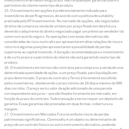
investimento é de médio-longo prazo. Não há quaisquer garantias sobre o
patrimônio do cliente neste tipo de produto.
O investimento em opções é preferencialmente indicado para
investidores de perfil agressivo, de acordo com a política de suitability
praticada pela XP Investimentos. No mercado de opções, são negociados
direitos de compra ou venda de um bem por preço fixado em data futura,
devendo o adquirente do direito negociado pagar um prêmio ao vendedor tal
como num acordo seguro. As operações com esses derivativos são
consideradas de risco muito alto por apresentarem altas relações de risco e
retorno e algumas posições apresentarem a possibilidade de perdas
superiores ao capital investido. A duração recomendada para o investimento
é de curto prazo e o patrimônio do cliente não está garantido neste tipo de
produto.
O investimento em termos são contratos para compra ou a venda de uma
determinada quantidade de ações, a um preço fixado, para liquidação em
prazo determinado. O prazo do contrato a Termo é livremente escolhido
pelos investidores, obedecendo o prazo mínimo de 16 dias e máximo de 999
dias corridos. O preço será o valor da ação adicionado de uma parcela
correspondente aos juros – que são fixados livremente em mercado, em
função do prazo do contrato. Toda transação a termo requer um depósito de
garantia. Essas garantias são prestadas em duas formas: cobertura ou
margem.
O investimento em Mercados Futuros embute riscos de perdas
patrimoniais significativos. Commodity é um objeto ou determinante de
preço de um contrato futuro ou outro instrumento derivativo, podendo