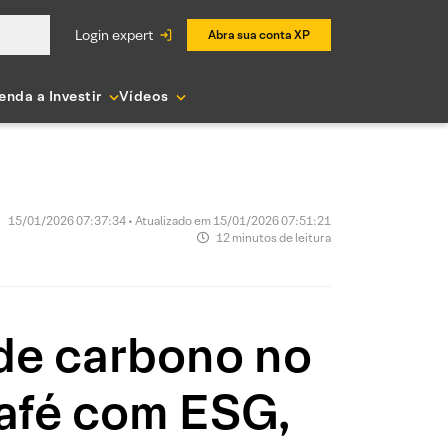
login expert
Abra sua conta XP
enda a Investir
Vídeos
15/01/2026 07:37:34 • Atualizado em 15/01/2026 07:51:21
12 minutos de leitura
 de carbono no
Café com ESG,