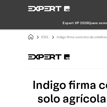
Expert XP 2026
Quem som
ESG
Indigo firma contrato de crédito
Indigo firma 
solo agrícol