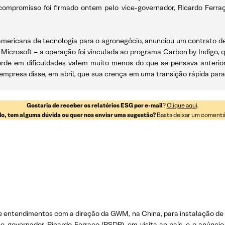
ompromisso foi firmado ontem pelo vice-governador, Ricardo Ferraço 
americana de tecnologia para o agronegócio, anunciou um contrato d
Microsoft – a operação foi vinculada ao programa Carbon by Indigo, q
verde em dificuldades valem muito menos do que se pensava anter
 empresa disse, em abril, que sua crença em uma transição rápida para 
Gostaria de receber os relatórios ESG por e-mail
?
Clique aqui
.
o, tem alguma dúvida ou quer nos enviar uma sugestão?
Basta deixar um comentári
e entendimentos com a direção da GWM, na China, para instalação de 
e-governador, Ricardo Ferraço (PSDB), em visita ao país, e o anúnci