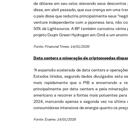
de dólares em seu valor, elevando seus descontos 
disse, em abril passado, que sua crença em uma trans
o país disse que reduziria principalmente seus “ne
venture independente com a japonesa Jera, não con
50% da Lightsource. A BP também cancelou vários pr
projeto Duqm Green Hydrogen em Omã e um enorme po
Fonte: Financial Times; 14/01/2026
Data centers e mineração de criptomoedas dispa
“A expansão acelerada de data centers e operações 
Estados Unidos, segundo dados divulgados esta s
mais rapidamente que o PIB e encerrando a rel
principalmente por data centers e pela mineração
americano a recorrer a fontes mais poluentes par
2024, marcando apenas a segunda vez na última d
consumidores intensivos de energia quanto os preço
Fonte: Exame; 14/01/2026