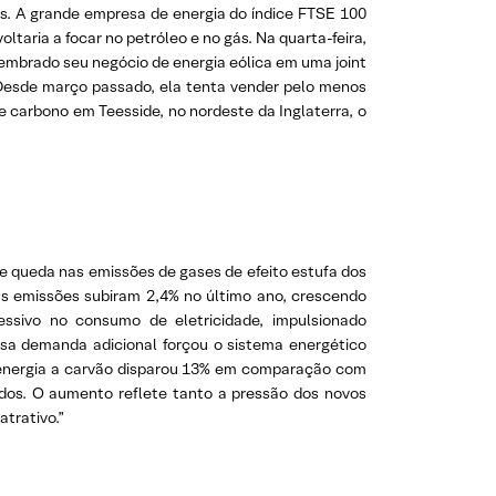
es. A grande empresa de energia do índice FTSE 100
ltaria a focar no petróleo e no gás. Na quarta-feira,
membrado seu negócio de energia eólica em uma joint
. Desde março passado, ela tenta vender pelo menos
e carbono em Teesside, no nordeste da Inglaterra, o
de queda nas emissões de gases de efeito estufa dos
s emissões subiram 2,4% no último ano, crescendo
ssivo no consumo de eletricidade, impulsionado
ssa demanda adicional forçou o sistema energético
e energia a carvão disparou 13% em comparação com
dos. O aumento reflete tanto a pressão dos novos
trativo.”