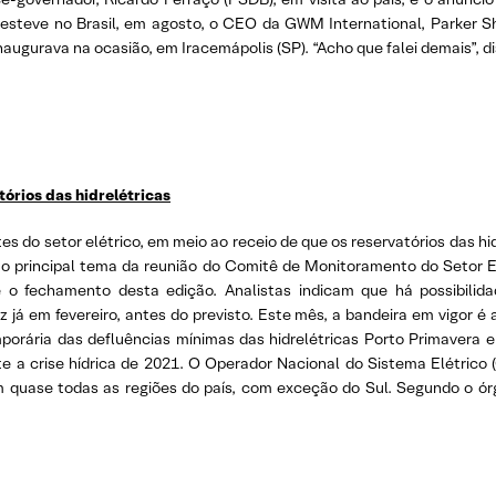
teve no Brasil, em agosto, o CEO da GWM International, Parker Sh
augurava na ocasião, em Iracemápolis (SP). “Acho que falei demais”, di
tórios das hidrelétricas
 do setor elétrico, em meio ao receio de que os reservatórios das hi
oi o principal tema da reunião do Comitê de Monitoramento do Setor E
é o fechamento desta edição. Analistas indicam que há possibili
z já em fevereiro, antes do previsto. Este mês, a bandeira em vigor é 
rária das defluências mínimas das hidrelétricas Porto Primavera e 
 crise hídrica de 2021. O Operador Nacional do Sistema Elétrico 
 quase todas as regiões do país, com exceção do Sul. Segundo o ór