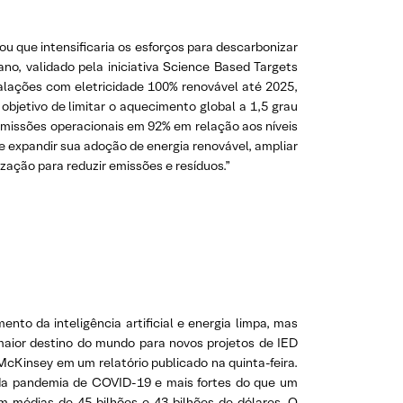
ou que intensificaria os esforços para descarbonizar
o, validado pela iniciativa Science Based Targets
alações com eletricidade 100% renovável até 2025,
objetivo de limitar o aquecimento global a 1,5 grau
 emissões operacionais em 92% em relação aos níveis
e expandir sua adoção de energia renovável, ampliar
zação para reduzir emissões e resíduos.”
nto da inteligência artificial e energia limpa, mas
o maior destino do mundo para novos projetos de IED
McKinsey em um relatório publicado na quinta-feira.
s da pandemia de COVID-19 e mais fortes do que um
médias de 45 bilhões e 43 bilhões de dólares. O