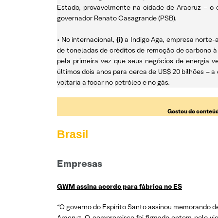
Estado, provavelmente na cidade de Aracruz – o c
governador Renato Casagrande (PSB).
• No internacional,
(i)
a Indigo Aga, empresa norte-
de toneladas de créditos de remoção de carbono à 
pela primeira vez que seus negócios de energia 
últimos dois anos para cerca de US$ 20 bilhões – a
voltaria a focar no petróleo e no gás.
Gostou do conteúd
Brasil
Empresas
GWM assina acordo para fábrica no ES
“O governo do Espírito Santo assinou memorando d
Aracruz. O compromisso foi firmado ontem pelo vic