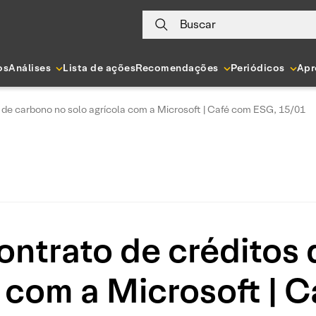
Buscar
os
Análises
Lista de ações
Recomendações
Periódicos
Apr
s de carbono no solo agrícola com a Microsoft | Café com ESG, 15/01
contrato de créditos
a com a Microsoft | 