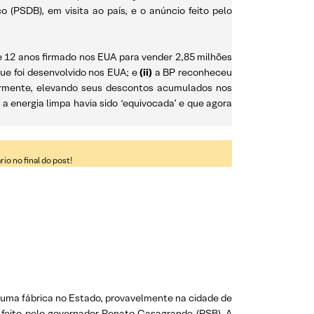
(PSDB), em visita ao país, e o anúncio feito pelo
e 12 anos firmado nos EUA para vender 2,85 milhões
ue foi desenvolvido nos EUA; e
(ii)
a BP reconheceu
iormente, elevando seus descontos acumulados nos
a energia limpa havia sido ‘equivocada’ e que agora
o no final do post!
uma fábrica no Estado, provavelmente na cidade de
o feito pelo governador Renato Casagrande (PSB). A