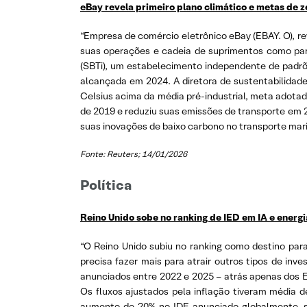
eBay revela primeiro plano climático e metas de 
“Empresa de comércio eletrônico eBay (EBAY. O), rev
suas operações e cadeia de suprimentos como part
(SBTi), um estabelecimento independente de padrõ
alcançada em 2024. A diretora de sustentabilidade,
Celsius acima da média pré-industrial, meta adotad
de 2019 e reduziu suas emissões de transporte em 2
suas inovações de baixo carbono no transporte marít
Fonte: Reuters; 14/01/2026
Política
Reino Unido sobe no ranking de IED em IA e energ
“O Reino Unido subiu no ranking como destino para 
precisa fazer mais para atrair outros tipos de inv
anunciados entre 2022 e 2025 – atrás apenas dos Es
Os fluxos ajustados pela inflação tiveram média 
aumento de 20% no IDE anunciado globalmente, s