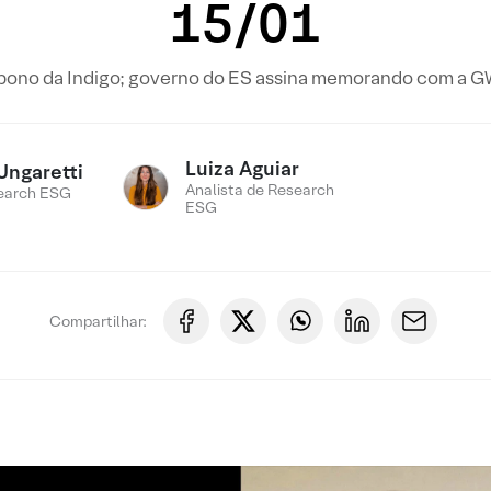
15/01
rbono da Indigo; governo do ES assina memorando com a GW
Luiza Aguiar
Ungaretti
Analista de Research
earch ESG
ESG
Compartilhar: