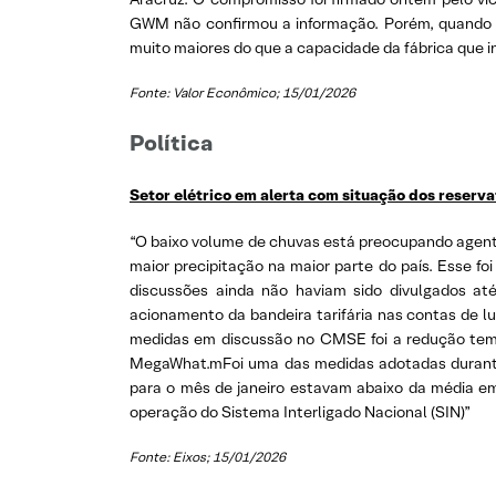
GWM não confirmou a informação. Porém, quando es
muito maiores do que a capacidade da fábrica que in
Fonte: Valor Econômico; 15/01/2026
Política
Setor elétrico em alerta com situação dos reserva
“O baixo volume de chuvas está preocupando agentes
maior precipitação na maior parte do país. Esse f
discussões ainda não haviam sido divulgados at
acionamento da bandeira tarifária nas contas de lu
medidas em discussão no CMSE foi a redução tempo
MegaWhat.mFoi uma das medidas adotadas durante a
para o mês de janeiro estavam abaixo da média em
operação do Sistema Interligado Nacional (SIN)”
Fonte: Eixos; 15/01/2026