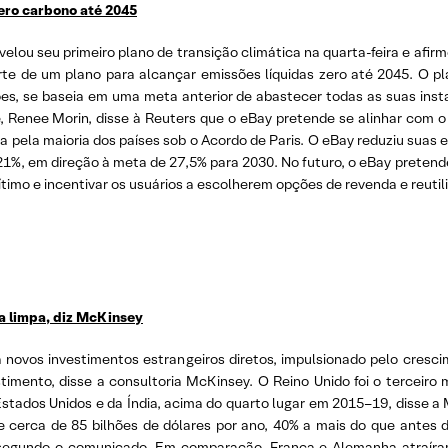
zero carbono até 2045
elou seu primeiro plano de transição climática na quarta-feira e afirm
e de um plano para alcançar emissões líquidas zero até 2045. O plan
es, se baseia em uma meta anterior de abastecer todas as suas inst
 Renee Morin, disse à Reuters que o eBay pretende se alinhar com o 
a pela maioria dos países sob o Acordo de Paris. O eBay reduziu suas
1%, em direção à meta de 27,5% para 2030. No futuro, o eBay pretend
imo e incentivar os usuários a escolherem opções de revenda e reutili
ia limpa, diz McKinsey
novos investimentos estrangeiros diretos, impulsionado pelo crescime
estimento, disse a consultoria McKinsey. O Reino Unido foi o terceir
tados Unidos e da Índia, acima do quarto lugar em 2015–19, disse a 
de cerca de 85 bilhões de dólares por ano, 40% a mais do que ante
egundo o comunicado. Em comparação, França e Alemanha atraíram 