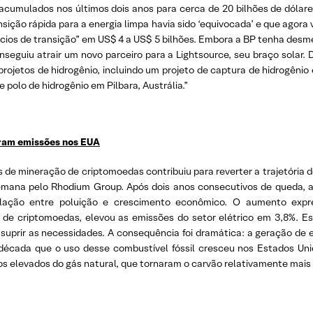
acumulados nos últimos dois anos para cerca de 20 bilhões de dólar
ição rápida para a energia limpa havia sido ‘equivocada’ e que agora vo
gócios de transição” em US$ 4 a US$ 5 bilhões. Embora a BP tenha des
seguiu atrair um novo parceiro para a Lightsource, seu braço solar
ojetos de hidrogênio, incluindo um projeto de captura de hidrogênio 
lo de hidrogênio em Pilbara, Austrália.”
ram emissões nos EUA
de mineração de criptomoedas contribuiu para reverter a trajetória 
emana pelo Rhodium Group. Após dois anos consecutivos de queda, a
ação entre poluição e crescimento econômico. O aumento expre
 de criptomoedas, elevou as emissões do setor elétrico em 3,8%. E
a suprir as necessidades. A consequência foi dramática: a geração d
écada que o uso desse combustível fóssil cresceu nos Estados Uni
s elevados do gás natural, que tornaram o carvão relativamente mais a