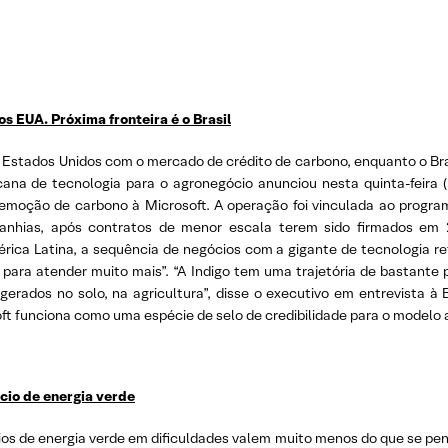
s EUA. Próxima fronteira é o Brasil
os Estados Unidos com o mercado de crédito de carbono, enquanto o B
na de tecnologia para o agronegócio anunciou nesta quinta-feira 
remoção de carbono à Microsoft. A operação foi vinculada ao program
panhias, após contratos de menor escala terem sido firmados em 
ica Latina, a sequência de negócios com a gigante de tecnologia re
para atender muito mais”. “A Indigo tem uma trajetória de bastante
gerados no solo, na agricultura”, disse o executivo em entrevista à
t funciona como uma espécie de selo de credibilidade para o modelo 
ócio de energia verde
os de energia verde em dificuldades valem muito menos do que se pens