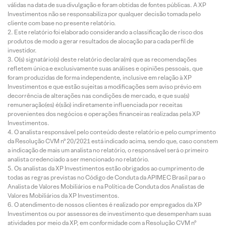
válidas na data de sua divulgação e foram obtidas de fontes públicas. A XP
Investimentos não se responsabiliza por qualquer decisão tomada pelo
cliente com base no presente relatório.
Este relatório foi elaborado considerando a classificação de risco dos
produtos de modo a gerar resultados de alocação para cada perfil de
investidor.
O(s) signatário(s) deste relatório declara(m) que as recomendações
refletem única e exclusivamente suas análises e opiniões pessoais, que
foram produzidas de forma independente, inclusive em relação à XP
Investimentos e que estão sujeitas a modificações sem aviso prévio em
decorrência de alterações nas condições de mercado, e que sua(s)
remuneração(es) é(são) indiretamente influenciada por receitas
provenientes dos negócios e operações financeiras realizadas pela XP
Investimentos.
O analista responsável pelo conteúdo deste relatório e pelo cumprimento
da Resolução CVM nº 20/2021 está indicado acima, sendo que, caso constem
a indicação de mais um analista no relatório, o responsável será o primeiro
analista credenciado a ser mencionado no relatório.
Os analistas da XP Investimentos estão obrigados ao cumprimento de
todas as regras previstas no Código de Conduta da APIMEC Brasil para o
Analista de Valores Mobiliários e na Política de Conduta dos Analistas de
Valores Mobiliários da XP Investimentos.
O atendimento de nossos clientes é realizado por empregados da XP
Investimentos ou por assessores de investimento que desempenham suas
atividades por meio da XP, em conformidade com a Resolução CVM nº