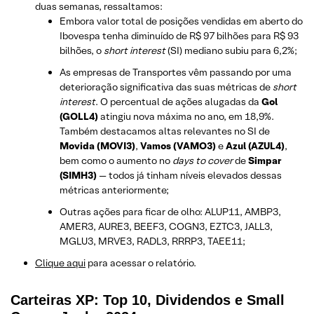
duas semanas, ressaltamos:
Embora valor total de posições vendidas em aberto do
Ibovespa tenha diminuído de R$ 97 bilhões para R$ 93
bilhões, o
short interest
(SI) mediano subiu para 6,2%;
As empresas de Transportes vêm passando por uma
deterioração significativa das suas métricas de
short
interest
. O percentual de ações alugadas da
Gol
(GOLL4)
atingiu nova máxima no ano, em 18,9%.
Também destacamos altas relevantes ​​no SI de
Movida (MOVI3)
,
Vamos (VAMO3)
e
Azul (AZUL4)
,
bem como o aumento no
days to cover
de
Simpar
(SIMH3)
— todos já tinham níveis elevados dessas
métricas anteriormente;
Outras ações para ficar de olho: ALUP11, AMBP3,
AMER3, AURE3, BEEF3, COGN3, EZTC3, JALL3,
MGLU3, MRVE3, RADL3, RRRP3, TAEE11;
Clique aqui
para acessar o relatório.
Carteiras XP: Top 10, Dividendos e Small