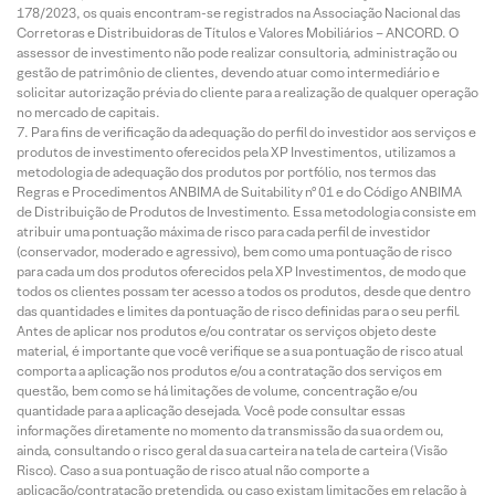
178/2023, os quais encontram-se registrados na Associação Nacional das
Corretoras e Distribuidoras de Títulos e Valores Mobiliários – ANCORD. O
assessor de investimento não pode realizar consultoria, administração ou
gestão de patrimônio de clientes, devendo atuar como intermediário e
solicitar autorização prévia do cliente para a realização de qualquer operação
no mercado de capitais.
Para fins de verificação da adequação do perfil do investidor aos serviços e
produtos de investimento oferecidos pela XP Investimentos, utilizamos a
metodologia de adequação dos produtos por portfólio, nos termos das
Regras e Procedimentos ANBIMA de Suitability nº 01 e do Código ANBIMA
de Distribuição de Produtos de Investimento. Essa metodologia consiste em
atribuir uma pontuação máxima de risco para cada perfil de investidor
(conservador, moderado e agressivo), bem como uma pontuação de risco
para cada um dos produtos oferecidos pela XP Investimentos, de modo que
todos os clientes possam ter acesso a todos os produtos, desde que dentro
das quantidades e limites da pontuação de risco definidas para o seu perfil.
Antes de aplicar nos produtos e/ou contratar os serviços objeto deste
material, é importante que você verifique se a sua pontuação de risco atual
comporta a aplicação nos produtos e/ou a contratação dos serviços em
questão, bem como se há limitações de volume, concentração e/ou
quantidade para a aplicação desejada. Você pode consultar essas
informações diretamente no momento da transmissão da sua ordem ou,
ainda, consultando o risco geral da sua carteira na tela de carteira (Visão
Risco). Caso a sua pontuação de risco atual não comporte a
aplicação/contratação pretendida, ou caso existam limitações em relação à