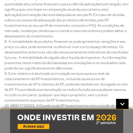
quantidade e/ou volume financeiro para a referida aplicação/contratação, isto
significa que, com base na composição atual da sua carteira, esta
aplicação/contratação não está adequada ao seu perfil. Em caso de dúvidas
sobre o processo de adequação dos produtos oferecidos pela XP
Investimentos ao seu perfil de investidor, consulte o FAQ. As condições de
mercado, mudanças climáticas e o cenário macroeconômico podem afetar o
desempenho do investimento.
A rentabilidade de produtos financeiros pode apresentar variações e seu
preço ou valor pode aumentar ou diminuir num curto espaço de tempo. Os
desempenhos anteriores não são necessariamente indicativos de resultados
futuros. A rentabilidade divulgada não é líquida de impostos. As informações
presentes neste material são baseadas em simulações e os resultados reais
poderão ser significativamente diferentes.
Este relatório é destinado à circulação exclusiva para a rede de
relacionamento da XP Investimentos, incluindo assessores de
investimentos da XP e clientes da XP, podendo também ser divulgado no site
da XP. Fica proibida sua reprodução ou redistribuição para qualquer pessoa,
no todo ou em parte, qualquer que seja o propósito, sem o prévio
consentimento expresso da XP Investimentos.
0800 77 20202. A Ouvidoria da XP Investimentos tem a missão de servir
de canal de contato sempre que os clientes que não se sentirem satisfeitos
com as soluções dadas pela empresa aos seus problemas. O contato pode
ser realizado por meio do telefone: 0800 722 3710.
O custo da operação e a política de cobrança estão definidos nas tabelas
de custos operacionais disponibilizadas no site da XP Investimentos: