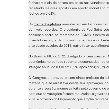
fecharam o dia de ontem em baixa nos vencimentos
refletindo maiores apostas em aperto monetário mai
fechou em 8,61%.
Os
mercados globais
amanhecem em território neutr
de níveis recordes. O presidente do Fed Saint Lo
consenso entre os membros do FOMC (Comitê de Po
Investidores aguardam novos comentários do Feder
alto desde outubro de 2018, outro fator que alimen
No Brasil, o PIB do 1T21 divulgado ontem cresceu
econômica no período recente e desencadeando um
inflação anual do IPCA em 6,2%, após atingir 8,7% e
O Congresso aprovou ontem cinco projetos de le
matéria que se arrastava desde sua aprovação, n
durante a sessão, promessa feita pelo governo de 
para que as votações fossem realizadas, o governo 
2020 e o trecho do Orçamento que amplia recursos p