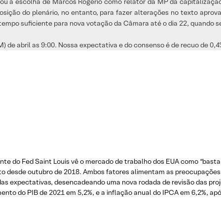
ou a escolha de Marcos Rogério como relator da MP da capitalização 
sposição do plenário, no entanto, para fazer alterações no texto apr
mpo suficiente para nova votação da Câmara até o dia 22, quando se 
M) de abril as 9:00. Nossa expectativa e do consenso é de recuo de 0,
nte do Fed Saint Louis vê o mercado de trabalho dos EUA como “bastan
to desde outubro de 2018. Ambos fatores alimentam as preocupações in
as expectativas, desencadeando uma nova rodada de revisão das pro
ento do PIB de 2021 em 5,2%, e a inflação anual do IPCA em 6,2%, apó