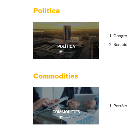
Política
Congre
Senado 
Commodities
Petról