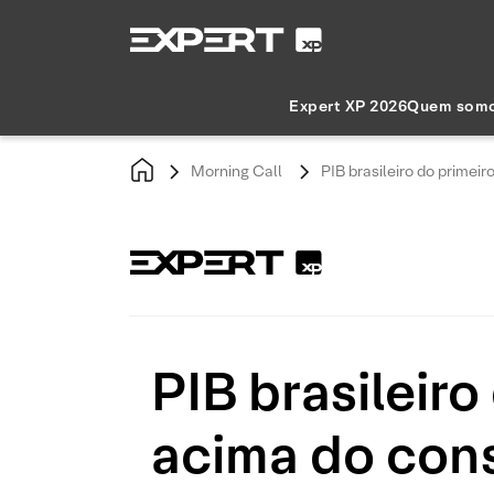
Expert XP 2026
Quem som
Morning Call
PIB brasileiro do primei
PIB brasileiro
acima do con