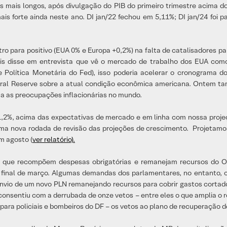
 mais longos, após divulgação do PIB do primeiro trimestre acima d
s forte ainda neste ano. DI jan/22 fechou em 5,11%; DI jan/24 foi p
o para positivo (EUA 0% e Europa +0,2%) na falta de catalisadores pa
uis disse em entrevista que vê o mercado de trabalho dos EUA com
lítica Monetária do Fed), isso poderia acelerar o cronograma do 
al Reserve sobre a atual condição econômica americana. Ontem tam
ta as preocupações inflacionárias no mundo.
 1,2%, acima das expectativas de mercado e em linha com nossa proje
a nova rodada de revisão das projeções de crescimento. Projetamos
m agosto (
ver relatório).
i que recompõem despesas obrigatórias e remanejam recursos do 
o final de março. Algumas demandas dos parlamentares, no entanto,
envio de um novo PLN remanejando recursos para cobrir gastos cortado
consentiu com a derrubada de onze vetos – entre eles o que amplia o 
ara policiais e bombeiros do DF – os vetos ao plano de recuperação d