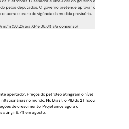
da Eletrobras. O senador é vice-líder do governo e
ovado pelos deputados. O governo pretende aprovar o
encerra o prazo de vigência da medida provisória.
4% m/m (36,2% a/a XP e 36,6% a/a consenso).
te apertado”. Preços do petróleo atingiram o nível
flacionárias no mundo. No Brasil, o PIB do 1T ficou
jeções de crescimento. Projetamos agora o
s atingir 8,7% em agosto.