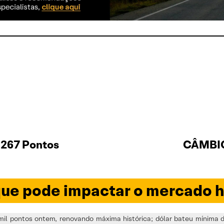
.267 Pontos
CÂMBIO
ue pode impactar o mercado h
mil pontos ontem, renovando máxima histórica; dólar bateu mínima d