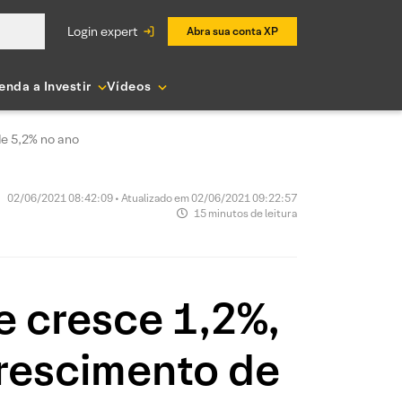
login expert
Abra sua conta XP
enda a Investir
Vídeos
de 5,2% no ano
02/06/2021 08:42:09 • Atualizado em 02/06/2021 09:22:57
15 minutos de leitura
re cresce 1,2%,
rescimento de