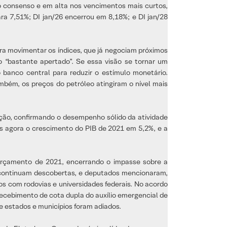
o consenso e em alta nos vencimentos mais curtos,
ara 7,51%; DI jan/26 encerrou em 8,18%; e DI jan/28
ra movimentar os índices, que já negociam próximos
o “bastante apertado”. Se essa visão se tornar um
banco central para reduzir o estímulo monetário.
bém, os preços do petróleo atingiram o nível mais
ção, confirmando o desempenho sólido da atividade
 agora o crescimento do PIB de 2021 em 5,2%, e a
Orçamento de 2021, encerrando o impasse sobre a
 continuam descobertas, e deputados mencionaram,
s com rodovias e universidades federais. No acordo
recebimento de cota dupla do auxílio emergencial de
e estados e municípios foram adiados.