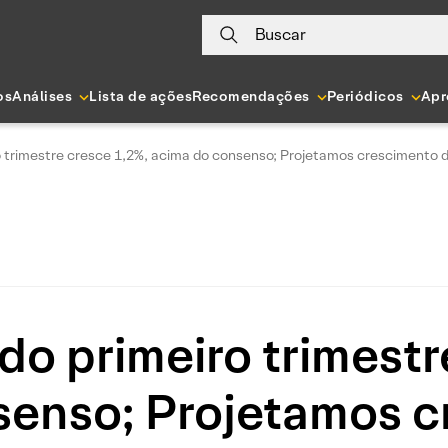
Buscar
os
Análises
Lista de ações
Recomendações
Periódicos
Apr
ro trimestre cresce 1,2%, acima do consenso; Projetamos crescimento 
 do primeiro trimest
senso; Projetamos c