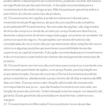
podem afetar o desempenho do investimento, podendo resultar até mesmo
em significativas perdas patrimoniais. A duração recomendada para o
investimento é de médio-longo prazo. Não há quaisquer garantias sobre o
patrimônio do cliente neste tipo de produto.
O investimento em opções é preferencialmente indicado para
investidores de perfil agressivo, de acordo com a política de suitability
praticada pela XP Investimentos. No mercado de opções, são negociados
direitos de compra ou venda de um bem por preço fixado em data futura,
devendo o adquirente do direito negociado pagar um prêmio ao vendedor tal
como num acordo seguro. As operações com esses derivativos são
consideradas de risco muito alto por apresentarem altas relações de risco e
retorno e algumas posições apresentarem a possibilidade de perdas
superiores ao capital investido. A duração recomendada para o investimento
é de curto prazo e o patrimônio do cliente não está garantido neste tipo de
produto.
O investimento em termos são contratos para compra ou a venda de uma
determinada quantidade de ações, a um preço fixado, para liquidação em
prazo determinado. O prazo do contrato a Termo é livremente escolhido
pelos investidores, obedecendo o prazo mínimo de 16 dias e máximo de 999
dias corridos. O preço será o valor da ação adicionado de uma parcela
correspondente aos juros – que são fixados livremente em mercado, em
função do prazo do contrato. Toda transação a termo requer um depósito de
garantia. Essas garantias são prestadas em duas formas: cobertura ou
margem.
O investimento em Mercados Futuros embute riscos de perdas