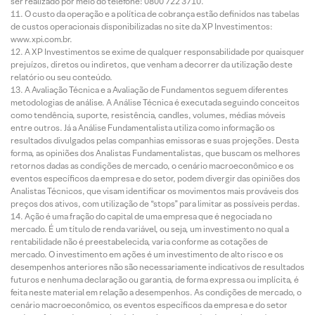
ser realizado por meio do telefone: 0800 722 3710.
O custo da operação e a política de cobrança estão definidos nas tabelas
de custos operacionais disponibilizadas no site da XP Investimentos:
www.xpi.com.br.
A XP Investimentos se exime de qualquer responsabilidade por quaisquer
prejuízos, diretos ou indiretos, que venham a decorrer da utilização deste
relatório ou seu conteúdo.
A Avaliação Técnica e a Avaliação de Fundamentos seguem diferentes
metodologias de análise. A Análise Técnica é executada seguindo conceitos
como tendência, suporte, resistência, candles, volumes, médias móveis
entre outros. Já a Análise Fundamentalista utiliza como informação os
resultados divulgados pelas companhias emissoras e suas projeções. Desta
forma, as opiniões dos Analistas Fundamentalistas, que buscam os melhores
retornos dadas as condições de mercado, o cenário macroeconômico e os
eventos específicos da empresa e do setor, podem divergir das opiniões dos
Analistas Técnicos, que visam identificar os movimentos mais prováveis dos
preços dos ativos, com utilização de “stops” para limitar as possíveis perdas.
Ação é uma fração do capital de uma empresa que é negociada no
mercado. É um título de renda variável, ou seja, um investimento no qual a
rentabilidade não é preestabelecida, varia conforme as cotações de
mercado. O investimento em ações é um investimento de alto risco e os
desempenhos anteriores não são necessariamente indicativos de resultados
futuros e nenhuma declaração ou garantia, de forma expressa ou implícita, é
feita neste material em relação a desempenhos. As condições de mercado, o
cenário macroeconômico, os eventos específicos da empresa e do setor