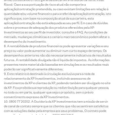
Risco). Caso a sua pontuação de risco atual não comporte a
aplicação/contratação pretendida, ou caso existam limitações em relação à
quantidade e/ou volume financeiro para a referida aplicação/contratação, isto
significa que, com base na composição atual da sua carteira, esta
aplicação/contratação não está adequada ao seu perfil. Em caso de dúvidas
sobre o processo de adequação dos produtos oferecidos pela XP
Investimentos ao seu perfil de investidor, consulte o FAQ. As condições de
mercado, mudanças climáticas e o cenário macroeconômico podem afetar o
desempenho do investimento.
A rentabilidade de produtos financeiros pode apresentar variações e seu
preço ou valor pode aumentar ou diminuir num curto espaço de tempo. Os
desempenhos anteriores não são necessariamente indicativos de resultados
futuros. A rentabilidade divulgada não é líquida de impostos. As informações
presentes neste material são baseadas em simulações e os resultados reais
poderão ser significativamente diferentes.
Este relatório é destinado à circulação exclusiva para a rede de
relacionamento da XP Investimentos, incluindo assessores de
investimentos da XP e clientes da XP, podendo também ser divulgado no site
da XP. Fica proibida sua reprodução ou redistribuição para qualquer pessoa,
no todo ou em parte, qualquer que seja o propósito, sem o prévio
consentimento expresso da XP Investimentos.
0800 77 20202. A Ouvidoria da XP Investimentos tem a missão de servir
de canal de contato sempre que os clientes que não se sentirem satisfeitos
com as soluções dadas pela empresa aos seus problemas. O contato pode