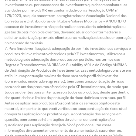
Investimentos ou por assessores de investimento que desempenham suas
atividades por meio da XP, em conformidade com a Resolução CVM nº
178/2023, os quais encontram-se registrados na Associação Nacional das
Corretoras e Distribuidoras de Títulos e Valores Mobiliários – ANCORD. O
assessor de investimento não pode realizar consultoria, administração ou
gestão de patrimônio de clientes, devendo atuar como intermediário e
solicitar autorização prévia do cliente para a realização de qualquer operação
no mercado de capitais.
Para fins de verificação da adequação do perfil do investidor aos serviços e
produtos de investimento oferecidos pela XP Investimentos, utilizamos a
metodologia de adequação dos produtos por portfólio, nos termos das
Regras e Procedimentos ANBIMA de Suitability nº 01 e do Código ANBIMA
de Distribuição de Produtos de Investimento. Essa metodologia consiste em
atribuir uma pontuação máxima de risco para cada perfil de investidor
(conservador, moderado e agressivo), bem como uma pontuação de risco
para cada um dos produtos oferecidos pela XP Investimentos, de modo que
todos os clientes possam ter acesso a todos os produtos, desde que dentro
das quantidades e limites da pontuação de risco definidas para o seu perfil.
Antes de aplicar nos produtos e/ou contratar os serviços objeto deste
material, é importante que você verifique se a sua pontuação de risco atual
comporta a aplicação nos produtos e/ou a contratação dos serviços em
questão, bem como se há limitações de volume, concentração e/ou
quantidade para a aplicação desejada. Você pode consultar essas
informações diretamente no momento da transmissão da sua ordem ou,
ainda, consultando o risco geral da sua carteira na tela de carteira (Visão