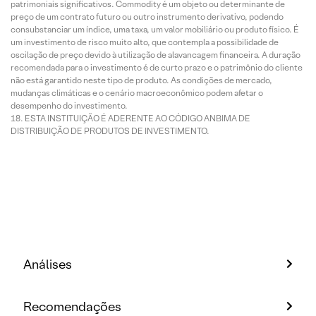
patrimoniais significativos. Commodity é um objeto ou determinante de
preço de um contrato futuro ou outro instrumento derivativo, podendo
consubstanciar um índice, uma taxa, um valor mobiliário ou produto físico. É
um investimento de risco muito alto, que contempla a possibilidade de
oscilação de preço devido à utilização de alavancagem financeira. A duração
recomendada para o investimento é de curto prazo e o patrimônio do cliente
não está garantido neste tipo de produto. As condições de mercado,
mudanças climáticas e o cenário macroeconômico podem afetar o
desempenho do investimento.
ESTA INSTITUIÇÃO É ADERENTE AO CÓDIGO ANBIMA DE
DISTRIBUIÇÃO DE PRODUTOS DE INVESTIMENTO.
Análises
Recomendações