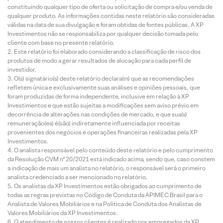
constituindo qualquer tipo de oferta ou solicitação de compra e/ou venda de
qualquer produto. As informações contidas neste relatório são consideradas
válidas na data de sua divulgação e foram obtidas de fontes públicas. A XP
Investimentos não se responsabiliza por qualquer decisão tomada pelo
cliente com base no presente relatório.
Este relatório foi elaborado considerando a classificação de risco dos
produtos de modo a gerar resultados de alocação para cada perfil de
investidor.
O(s) signatário(s) deste relatório declara(m) que as recomendações
refletem única e exclusivamente suas análises e opiniões pessoais, que
foram produzidas de forma independente, inclusive em relação à XP
Investimentos e que estão sujeitas a modificações sem aviso prévio em
decorrência de alterações nas condições de mercado, e que sua(s)
remuneração(es) é(são) indiretamente influenciada por receitas
provenientes dos negócios e operações financeiras realizadas pela XP
Investimentos.
O analista responsável pelo conteúdo deste relatório e pelo cumprimento
da Resolução CVM nº 20/2021 está indicado acima, sendo que, caso constem
a indicação de mais um analista no relatório, o responsável será o primeiro
analista credenciado a ser mencionado no relatório.
Os analistas da XP Investimentos estão obrigados ao cumprimento de
todas as regras previstas no Código de Conduta da APIMEC Brasil para o
Analista de Valores Mobiliários e na Política de Conduta dos Analistas de
Valores Mobiliários da XP Investimentos.
O atendimento de nossos clientes é realizado por empregados da XP