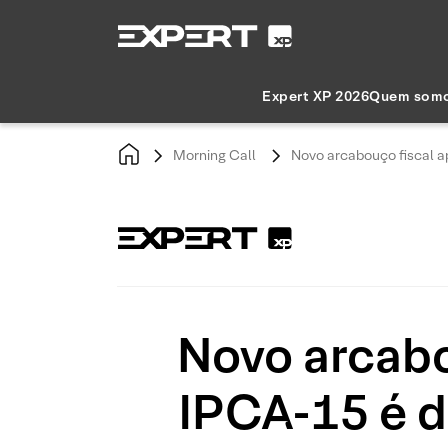
Expert XP 2026
Quem som
Morning Call
Novo arcabouço fiscal 
Novo arcabo
IPCA-15 é d