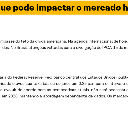
ue pode impactar o mercado h
mpasse do teto da dívida americana
.
Na agenda internacional de hoje,
nidos. No Brasil, atenções voltadas para a divulgação do IPCA-15 de m
ária do Federal Reserve (Fed, banco central dos Estados Unidos), publi
oridade elevou sua taxa básica de juros em 0,25 p.p., para o interva
ia evoluir de acordo com as perspectivas atuais, não será necessári
os em 2023, mantendo a abordagem dependente de dados. Os mercados