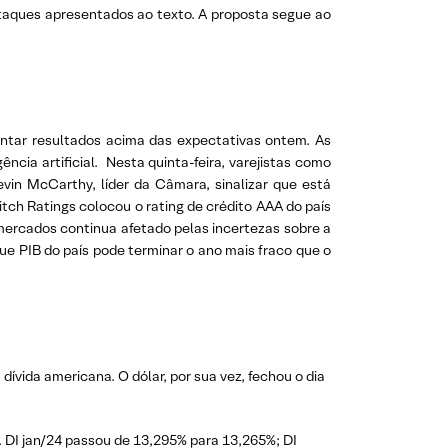
staques apresentados ao texto. A proposta segue ao
entar resultados acima das expectativas ontem. As
cia artificial. Nesta quinta-feira, varejistas como
n McCarthy, líder da Câmara, sinalizar que está
tch Ratings colocou o rating de crédito AAA do país
mercados continua afetado pelas incertezas sobre a
e PIB do país pode terminar o ano mais fraco que o
vida americana. O dólar, por sua vez, fechou o dia
. DI jan/24 passou de 13,295% para 13,265%; DI