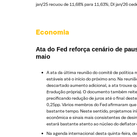
jan/25 recuou de 11,68% para 11,63%; DI jan/26 ced
Economia
Ata do Fed reforça cenário de pau
maio
A ata da última reunião do comitê de política 
estáveis até o início do próximo ano. Na reuni
descartado aumento adicional, a ata trouxe qu
(tradução própria). O documento também reit
precificando redução de juros até o final des
0,25pp. Vários membros do Fed afirmaram que a
bastante tempo. Neste sentido, projetamos iníc
econômica e sinais mais consistentes de desin
estará bastante atento ao núcleo do deflator
Na agenda internacional desta quinta-feira, d