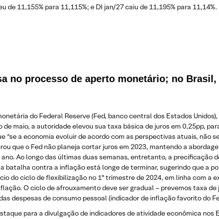
eu de 11,155% para 11,115%; e DI jan/27 caiu de 11,195% para 11,14%.
sa no processo de aperto monetário; no Brasil,
monetária do Federal Reserve (Fed, banco central dos Estados Unidos),
ão de maio, a autoridade elevou sua taxa básica de juros em 0,25pp, pa
e “se a economia evoluir de acordo com as perspectivas atuais, não se
erou que o Fed não planeja cortar juros em 2023, mantendo a abord
te ano. Ao longo das últimas duas semanas, entretanto, a precificação
 batalha contra a inflação está longe de terminar, sugerindo que a pol
io do ciclo de flexibilização no 1º trimestre de 2024, em linha com a
flação. O ciclo de afrouxamento deve ser gradual – prevemos taxa de 
 das despesas de consumo pessoal (indicador de inflação favorito do
estaque para a divulgação de indicadores de atividade econômica nos Es