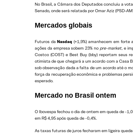
No Brasil, a Câmara dos Deputados concluiu a vota
Senado, onde será relatada por Omar Aziz (PSD-AM)
Mercados globais
Futuros da
Nasdaq
(+1,9%) amanhecem em forte al
ações da empresa sobem 23% no
pre-market
, e im
Costco (COST) e Best Buy (bby) reportam seus re
otimista de que chegará a um acordo com a Casa Bra
sob observação dada a falta de um acordo até o 
força da recuperação econômica e problemas persis
esperado.
Mercado no Brasil ontem
O Ibovespa fechou o dia de ontem em queda de -1,03
em R$ 4,95 após queda de -0,4%.
As taxas futuras de juros fecharam em ligeira qued