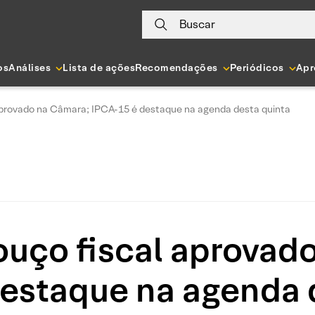
Buscar
os
Análises
Lista de ações
Recomendações
Periódicos
Apr
aprovado na Câmara; IPCA-15 é destaque na agenda desta quinta
uço fiscal aprovad
estaque na agenda 