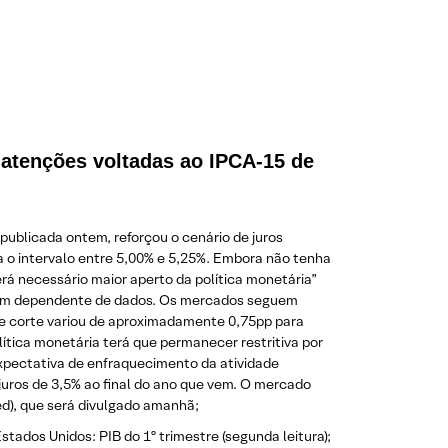
 atenções voltadas ao IPCA-15 de
 publicada ontem, reforçou o cenário de juros
ra o intervalo entre 5,00% e 5,25%. Embora não tenha
rá necessário maior aperto da política monetária”
agem dependente de dados. Os mercados seguem
 de corte variou de aproximadamente 0,75pp para
ítica monetária terá que permanecer restritiva por
 expectativa de enfraquecimento da atividade
juros de 3,5% ao final do ano que vem. O mercado
 Fed), que será divulgado amanhã;
tados Unidos: PIB do 1º trimestre (segunda leitura);