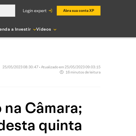
login expert
Abra sua conta XP
enda a Investir
Vídeos
25/05/2023 08:30:47 • Atualizado em 25/05/2023 09:03:15
16 minutos de leitura
o na Câmara;
desta quinta