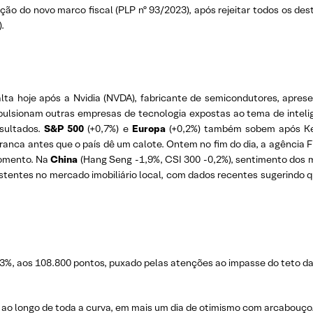
ção do novo marco fiscal (PLP nº 93/2023), após rejeitar todos os de
.
ta hoje após a Nvidia (NVDA), fabricante de semicondutores, apres
pulsionam outras empresas de tecnologia expostas ao tema de inteligên
sultados.
S&P 500
(+0,7%) e
Europa
(+0,2%) também sobem após Kevi
nca antes que o país dê um calote. Ontem no fim do dia, a agência Fi
momento. Na
China
(Hang Seng -1,9%, CSI 300 -0,2%), sentimento dos 
tentes no mercado imobiliário local, com dados recentes sugerindo qu
%, aos 108.800 pontos, puxado pelas atenções ao impasse do teto da dí
a ao longo de toda a curva, em mais um dia de otimismo com arcabouço