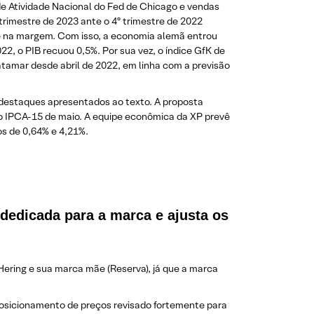
de Atividade Nacional do Fed de Chicago e vendas
trimestre de 2023 ante o 4º trimestre de 2022
dade na margem. Com isso, a economia alemã entrou
22, o PIB recuou 0,5%. Por sua vez, o índice GfK de
atamar desde abril de 2022, em linha com a previsão
s destaques apresentados ao texto. A proposta
o IPCA-15 de maio. A equipe econômica da XP prevê
os de 0,64% e 4,21%.
dedicada para a marca e ajusta os
ering e sua marca mãe (Reserva), já que a marca
 posicionamento de preços revisado fortemente para