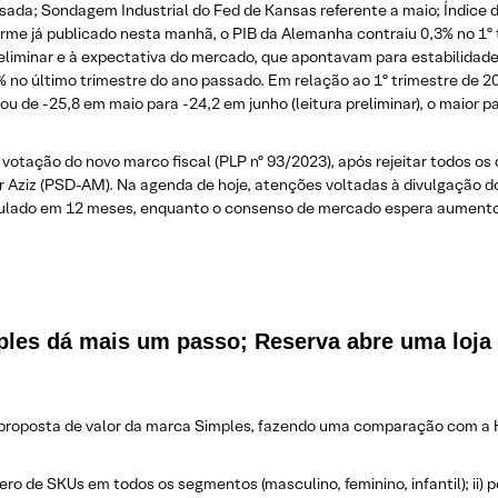
ada; Sondagem Industrial do Fed de Kansas referente a maio; Índice 
orme já publicado nesta manhã, o PIB da Alemanha contraiu 0,3% no 1º 
ra preliminar e à expectativa do mercado, que apontavam para estabili
% no último trimestre do ano passado. Em relação ao 1º trimestre de 20
de -25,8 em maio para -24,2 em junho (leitura preliminar), o maior p
votação do novo marco fiscal (PLP nº 93/2023), após rejeitar todos o
 Aziz (PSD-AM). Na agenda de hoje, atenções voltadas à divulgação d
umulado em 12 meses, enquanto o consenso de mercado espera aument
ples dá mais um passo
;
Reserva abre uma loja 
 proposta de valor da marca Simples, fazendo uma comparação com a H
o de SKUs em todos os segmentos (masculino, feminino, infantil); ii)