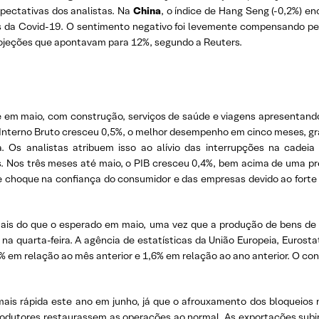
xpectativas dos analistas. Na
China
, o índice de Hang Seng (-0,2%) en
s da Covid-19. O sentimento negativo foi levemente compensando p
rojeções que apontavam para 12%, segundo a Reuters.
 em maio, com construção, serviços de saúde e viagens apresentand
 Interno Bruto cresceu 0,5%, o melhor desempenho em cinco meses, g
. Os analistas atribuem isso ao alívio das interrupções na cade
Nos três meses até maio, o PIB cresceu 0,4%, bem acima de uma pr
de choque na confiança do consumidor e das empresas devido ao fort
mais do que o esperado em maio, uma vez que a produção de bens de
quarta-feira. A agência de estatísticas da União Europeia, Eurostat,
 em relação ao mês anterior e 1,6% em relação ao ano anterior. O c
s rápida este ano em junho, já que o afrouxamento dos bloqueios no
produtores restaurassem as operações ao normal. As exportações sub