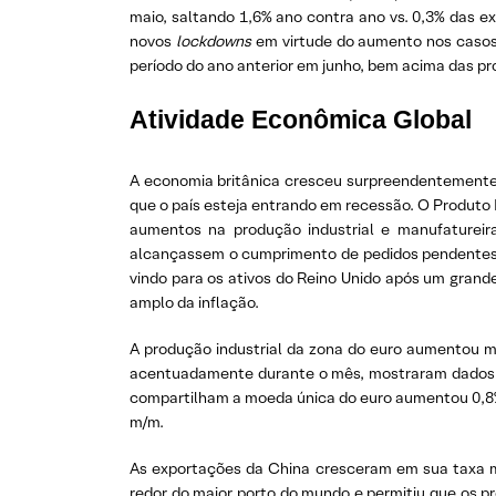
maio, saltando 1,6% ano contra ano vs. 0,3% das e
novos
lockdowns
em virtude do aumento nos caso
período do ano anterior em junho, bem acima das p
Atividade Econômica Global
A economia britânica cresceu surpreendentemente
que o país esteja entrando em recessão. O Produto
aumentos na produção industrial e manufatureira
alcançassem o cumprimento de pedidos pendentes. 
vindo para os ativos do Reino Unido após um gran
amplo da inflação.
A produção industrial da zona do euro aumentou 
acentuadamente durante o mês, mostraram dados na 
compartilham a moeda única do euro aumentou 0,8%
m/m.
As exportações da China cresceram em sua taxa mai
redor do maior porto do mundo e permitiu que os 