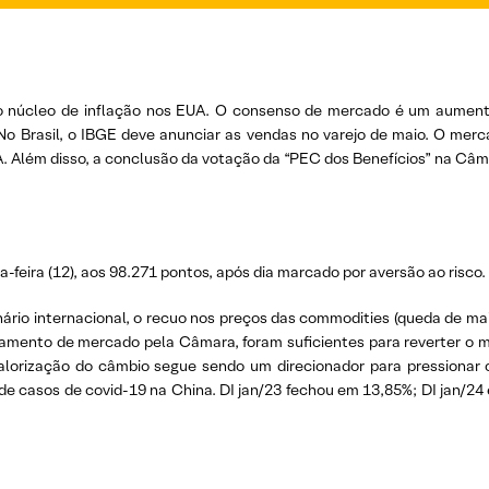
e o núcleo de inflação nos EUA. O consenso de mercado é um aument
No Brasil, o IBGE deve anunciar as vendas no varejo de maio. O me
 Além disso, a conclusão da votação da “PEC dos Benefícios” na Câ
-feira (12), aos 98.271 pontos, após dia marcado por aversão ao risco.
nário internacional, o recuo nos preços das commodities (queda de ma
hamento de mercado pela Câmara, foram suficientes para reverter o 
alorização do câmbio segue sendo um direcionador para pressionar
de casos de covid-19 na China. DI jan/23 fechou em 13,85%; DI jan/24