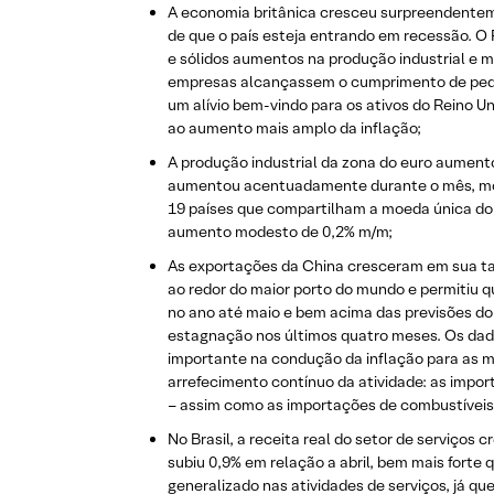
A economia britânica cresceu surpreendentem
de que o país esteja entrando em recessão. 
e sólidos aumentos na produção industrial e m
empresas alcançassem o cumprimento de pedid
um alívio bem-vindo para os ativos do Reino 
ao aumento mais amplo da inflação;
A produção industrial da zona do euro aument
aumentou acentuadamente durante o mês, mostr
19 países que compartilham a moeda única do 
aumento modesto de 0,2% m/m;
As exportações da China cresceram em sua taxa
ao redor do maior porto do mundo e permitiu 
no ano até maio e bem acima das previsões do
estagnação nos últimos quatro meses. Os da
importante na condução da inflação para as 
arrefecimento contínuo da atividade: as impor
– assim como as importações de combustíveis 
No Brasil, a receita real do setor de serviços
subiu 0,9% em relação a abril, bem mais forte 
generalizado nas atividades de serviços, já q