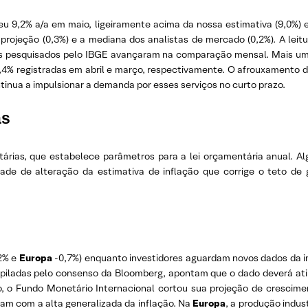
sceu 9,2% a/a em maio, ligeiramente acima da nossa estimativa (9,0%)
 projeção (0,3%) e a mediana dos analistas de mercado (0,2%). A leit
upos pesquisados pelo IBGE avançaram na comparação mensal. Mais um
,4% registradas em abril e março, respectivamente. O afrouxamento d
tinua a impulsionar a demanda por esses serviços no curto prazo.
as
árias, que estabelece parâmetros para a lei orçamentária anual. Alg
idade de alteração da estimativa de inflação que corrige o teto 
2% e
Europa
-0,7%) enquanto investidores aguardam novos dados da i
mpiladas pelo consenso da Bloomberg, apontam que o dado deverá at
o, o Fundo Monetário Internacional cortou sua projeção de crescime
ntam com a alta generalizada da inflação. Na
Europa
, a produção indus