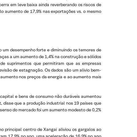
cerra em leve baixa ainda reverberando os riscos de
elo aumento de 17,9% nas exportações vs. o mesmo
o um desempenho forte e diminuindo os temores de
raças a um aumento de 1,4% na construção e sólidos
ia de suprimentos que permitiram que as empresas
evisão de estagnação. Os dados são um alívio bem-
e aumento nos preços da energia e ao aumento mais
 capital e bens de consumo não duráveis aumentou
 disse que a produção industrial nos 19 países que
onsenso do mercado foi um aumento modesto de 0,2%
 principal centro de Xangai aliviou os gargalos ao
iram 17,9% no ano, uma aceleração de 16,9% no ano