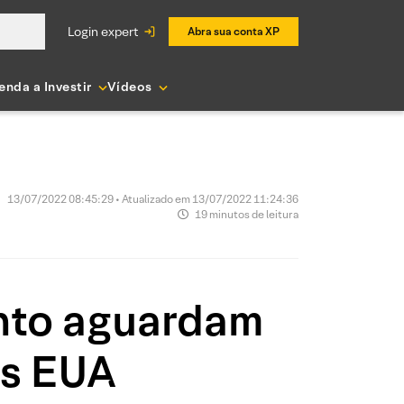
login expert
Abra sua conta XP
enda a Investir
Vídeos
13/07/2022 08:45:29 • Atualizado em 13/07/2022 11:24:36
19 minutos de leitura
nto aguardam
os EUA