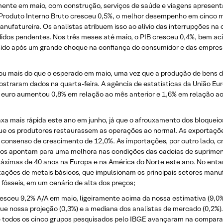
ente em maio, com construção, serviços de saúde e viagens apresen
O Produto Interno Bruto cresceu 0,5%, o melhor desempenho em cinco
anufatureira. Os analistas atribuem isso ao alívio das interrupções n
os pendentes. Nos três meses até maio, o PIB cresceu 0,4%, bem ac
Unido após um grande choque na confiança do consumidor e das empres
ou mais do que o esperado em maio, uma vez que a produção de bens de 
aram dados na quarta-feira. A agência de estatísticas da União Europ
euro aumentou 0,8% em relação ao mês anterior e 1,6% em relação ao
 mais rápida este ano em junho, já que o afrouxamento dos bloqueios 
que os produtores restaurassem as operações ao normal. As exportaç
 consenso de crescimento de 12,0%. As importações, por outro lado,
dos apontam para uma melhora nas condições das cadeias de suprime
máximas de 40 anos na Europa e na América do Norte este ano. No en
tações de metais básicos, que impulsionam os principais setores manu
fósseis, em um cenário de alta dos preços;
 cresceu 9,2% A/A em maio, ligeiramente acima da nossa estimativa (9,0
que nossa projeção (0,3%) e a mediana dos analistas de mercado (0,2%).
ue todos os cinco grupos pesquisados ​​pelo IBGE avançaram na compar