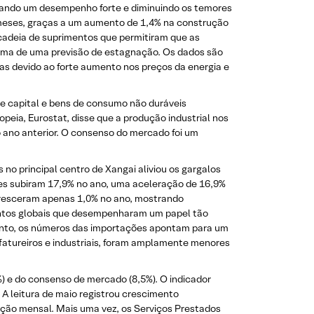
tando um desempenho forte e diminuindo os temores
 meses, graças a um aumento de 1,4% na construção
a cadeia de suprimentos que permitiram que as
ima de uma previsão de estagnação. Os dados são
as devido ao forte aumento nos preços da energia e
capital e bens de consumo não duráveis ​​
eia, Eurostat, disse que a produção industrial nos
 ano anterior. O consenso do mercado foi um
no principal centro de Xangai aliviou os gargalos
ões subiram 17,9% no ano, uma aceleração de 16,9%
 cresceram apenas 1,0% no ano, mostrando
ntos globais que desempenharam um papel tão
tanto, os números das importações apontam para um
fatureiros e industriais, foram amplamente menores
%) e do consenso de mercado (8,5%). O indicador
 A leitura de maio registrou crescimento
ação mensal. Mais uma vez, os Serviços Prestados