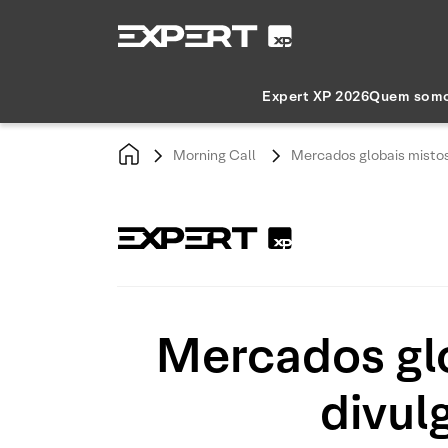
Expert XP 2026
Quem som
Morning Call
Mercados globais misto
Mercados gl
divul