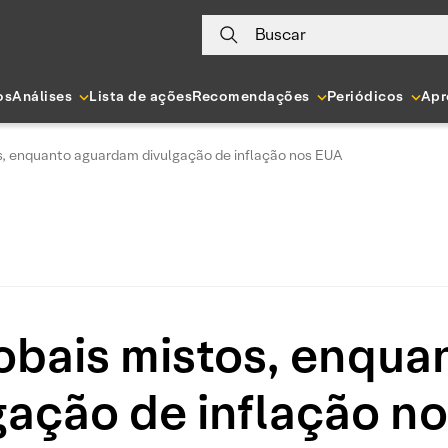
Buscar
os
Análises
Lista de ações
Recomendações
Periódicos
Apr
s, enquanto aguardam divulgação de inflação nos EUA
obais mistos, enqua
gação de inflação n