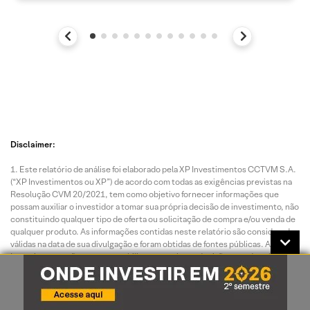
Disclaimer:
Este relatório de análise foi elaborado pela XP Investimentos CCTVM S.A.
(“XP Investimentos ou XP”) de acordo com todas as exigências previstas na
Resolução CVM 20/2021, tem como objetivo fornecer informações que
possam auxiliar o investidor a tomar sua própria decisão de investimento, não
constituindo qualquer tipo de oferta ou solicitação de compra e/ou venda de
qualquer produto. As informações contidas neste relatório são consideradas
válidas na data de sua divulgação e foram obtidas de fontes públicas. A XP
Investimentos não se responsabiliza por qualquer decisão tomada pelo
cliente com base no presente relatório.
Este relatório foi elaborado considerando a classificação de risco dos
produtos de modo a gerar resultados de alocação para cada perfil de
investidor.