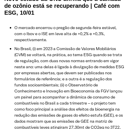
de ozônio está se recuperando | Café com
ESG, 10/01
O mercado encerrou o pregão de segunda-feira estável,
com o Ibov e o ISE em leve alta de +0,2% e +0,3%,
respectivamente.
No Brasil, (i) em 2023 a Comissão de Valores Mobiliários
(CVM) se voltará, na prática, ao tema ESG quando se trata
de regulação, com duas novas normas entrando em vigor
neste ano: uma delas é ligada à divulgação de medidas ESG
por empresas abertas, que devem ser publicadas nos
formulários de referência; e a outra é a regulação dos
fundos socioambientais; (ii) o Observatório de
Conhecimento e Inovação em Bioeconomia da FGV lançou
um painel para acompanhar a dinâmica de consumo de
combustíveis no Brasil a cada trimestre – o projeto tem
como foco principal a análise dos efeitos da bioenergia na
redução das emissões de gases do efeito estufa (GEE), e os
dados mostram que as emissões de GEE na matriz de
combustíveis leves atingiram 27,30mt de CO2eq no 3T22,