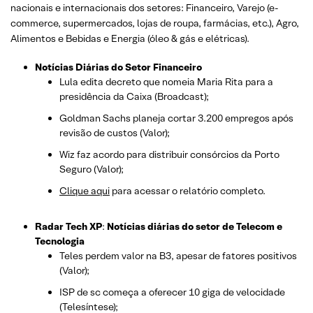
nacionais e internacionais dos setor
es: Financeiro, Varejo
(e-
commerce, supermercados, lojas de roupa, farmácias, etc.)
, Agro,
Alimentos e Bebidas e Energia (óleo & gás e elétricas).
Notícias Diárias do Setor Financeiro
Lula edita decreto que nomeia Maria Rita para a
presidência da Caixa (Broadcast);
Goldman Sachs planeja cortar 3.200 empregos após
revisão de custos (Valor);
Wiz faz acordo para distribuir consórcios da Porto
Seguro (Valor);
Clique aqui
para acessar o relatório completo.
Radar Tech XP
:
Notícias diárias do setor de Telecom e
Tecnologia
Teles perdem valor na B3, apesar de fatores positivos
(Valor);
ISP de sc começa a oferecer 10 giga de velocidade
(Telesíntese);