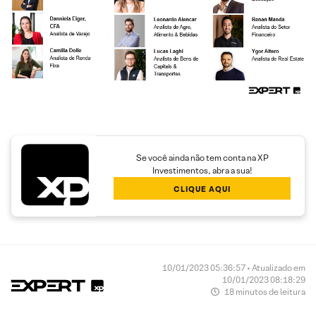
Se você ainda não tem conta na XP
Investimentos, abra a sua!
CLIQUE AQUI
10/01/2023 05:36:57 • Atualizado em
10/01/2023 08:18:29
18 minutos de leitura