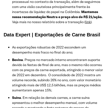
processual no contexto da transação, além de seguirmos
com uma visão cautelosa principalmente frente às
incertezas da liquidez do papel na Colômbia.
Mantemos
nossa recomendação Neutra e preço alvo de R$ 21/ação.
Veja mais no nosso relatório sobre a transação (
link
).
Data Expert | Exportações de Carne Brasil
As exportações robustas de 2022 escondem um
desempenho mais fraco no final do ano;
Bovina
. Preços no mercado interno encontraram suporte
devido às festas de final de ano, mas o mesmo não ocorreu
com os preços da carne exportada, atingindo o menor valor
de 2022 em dezembro. O consolidado de 2022 mostra um
volume recorde, subindo 26% no ano, com valor monetário
atingindo mais de US$ 12,5 bilhões, mas os preços médios
aumentaram apenas 15%;
Suína
. Em relação às demais carnes, a carne suína
apresentou o melhor desempenho mensal, com volume
recorde e mantendo o forte patamar de preços de