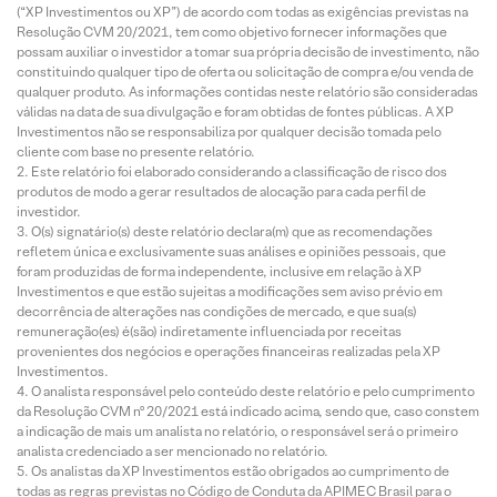
(“XP Investimentos ou XP”) de acordo com todas as exigências previstas na
Resolução CVM 20/2021, tem como objetivo fornecer informações que
possam auxiliar o investidor a tomar sua própria decisão de investimento, não
constituindo qualquer tipo de oferta ou solicitação de compra e/ou venda de
qualquer produto. As informações contidas neste relatório são consideradas
válidas na data de sua divulgação e foram obtidas de fontes públicas. A XP
Investimentos não se responsabiliza por qualquer decisão tomada pelo
cliente com base no presente relatório.
Este relatório foi elaborado considerando a classificação de risco dos
produtos de modo a gerar resultados de alocação para cada perfil de
investidor.
O(s) signatário(s) deste relatório declara(m) que as recomendações
refletem única e exclusivamente suas análises e opiniões pessoais, que
foram produzidas de forma independente, inclusive em relação à XP
Investimentos e que estão sujeitas a modificações sem aviso prévio em
decorrência de alterações nas condições de mercado, e que sua(s)
remuneração(es) é(são) indiretamente influenciada por receitas
provenientes dos negócios e operações financeiras realizadas pela XP
Investimentos.
O analista responsável pelo conteúdo deste relatório e pelo cumprimento
da Resolução CVM nº 20/2021 está indicado acima, sendo que, caso constem
a indicação de mais um analista no relatório, o responsável será o primeiro
analista credenciado a ser mencionado no relatório.
Os analistas da XP Investimentos estão obrigados ao cumprimento de
todas as regras previstas no Código de Conduta da APIMEC Brasil para o