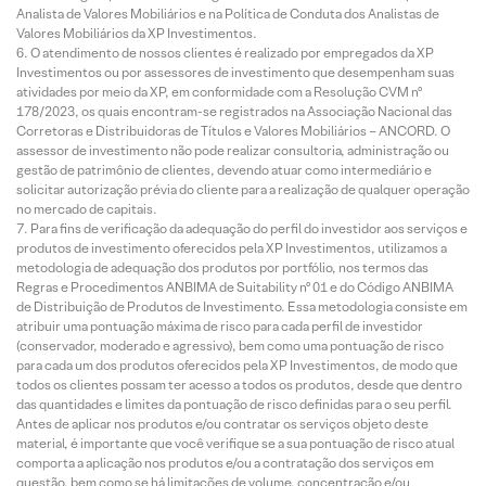
Analista de Valores Mobiliários e na Política de Conduta dos Analistas de
Valores Mobiliários da XP Investimentos.
O atendimento de nossos clientes é realizado por empregados da XP
Investimentos ou por assessores de investimento que desempenham suas
atividades por meio da XP, em conformidade com a Resolução CVM nº
178/2023, os quais encontram-se registrados na Associação Nacional das
Corretoras e Distribuidoras de Títulos e Valores Mobiliários – ANCORD. O
assessor de investimento não pode realizar consultoria, administração ou
gestão de patrimônio de clientes, devendo atuar como intermediário e
solicitar autorização prévia do cliente para a realização de qualquer operação
no mercado de capitais.
Para fins de verificação da adequação do perfil do investidor aos serviços e
produtos de investimento oferecidos pela XP Investimentos, utilizamos a
metodologia de adequação dos produtos por portfólio, nos termos das
Regras e Procedimentos ANBIMA de Suitability nº 01 e do Código ANBIMA
de Distribuição de Produtos de Investimento. Essa metodologia consiste em
atribuir uma pontuação máxima de risco para cada perfil de investidor
(conservador, moderado e agressivo), bem como uma pontuação de risco
para cada um dos produtos oferecidos pela XP Investimentos, de modo que
todos os clientes possam ter acesso a todos os produtos, desde que dentro
das quantidades e limites da pontuação de risco definidas para o seu perfil.
Antes de aplicar nos produtos e/ou contratar os serviços objeto deste
material, é importante que você verifique se a sua pontuação de risco atual
comporta a aplicação nos produtos e/ou a contratação dos serviços em
questão, bem como se há limitações de volume, concentração e/ou