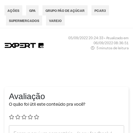
AÇÕES
GPA
GRUPO PÃO DE AÇÚCAR
PCAR3
SUPERMERCADOS
VAREJO
05/09/2022 20:24:33 • Atualizado em
06/09/2022 08:36:51
5 minutos de leitura
Avaliação
O quão foi útil este conteúdo pra você?