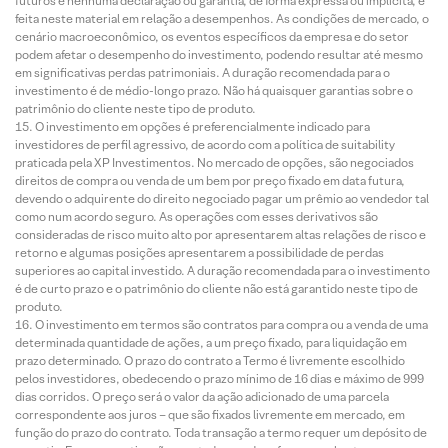
futuros e nenhuma declaração ou garantia, de forma expressa ou implícita, é
feita neste material em relação a desempenhos. As condições de mercado, o
cenário macroeconômico, os eventos específicos da empresa e do setor
podem afetar o desempenho do investimento, podendo resultar até mesmo
em significativas perdas patrimoniais. A duração recomendada para o
investimento é de médio-longo prazo. Não há quaisquer garantias sobre o
patrimônio do cliente neste tipo de produto.
O investimento em opções é preferencialmente indicado para
investidores de perfil agressivo, de acordo com a política de suitability
praticada pela XP Investimentos. No mercado de opções, são negociados
direitos de compra ou venda de um bem por preço fixado em data futura,
devendo o adquirente do direito negociado pagar um prêmio ao vendedor tal
como num acordo seguro. As operações com esses derivativos são
consideradas de risco muito alto por apresentarem altas relações de risco e
retorno e algumas posições apresentarem a possibilidade de perdas
superiores ao capital investido. A duração recomendada para o investimento
é de curto prazo e o patrimônio do cliente não está garantido neste tipo de
produto.
O investimento em termos são contratos para compra ou a venda de uma
determinada quantidade de ações, a um preço fixado, para liquidação em
prazo determinado. O prazo do contrato a Termo é livremente escolhido
pelos investidores, obedecendo o prazo mínimo de 16 dias e máximo de 999
dias corridos. O preço será o valor da ação adicionado de uma parcela
correspondente aos juros – que são fixados livremente em mercado, em
função do prazo do contrato. Toda transação a termo requer um depósito de