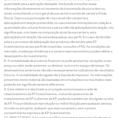
quantidade para a aplicação desejada. Você pode consultar essas
informações diretamente no momento da transmissão da sua ordem ou,
ainda, consultando o risco geral da sua carteira na tela de carteira (Visão
Risco). Caso a sua pontuação de risco atual não comporte a
aplicação/contratação pretendida, ou caso existam limitações em relação à
quantidade e/ou volume financeiro para a referida aplicação/contratação, isto
significa que, com base na composição atual da sua carteira, esta
aplicação/contratação não está adequada ao seu perfil. Em caso de dúvidas
sobre o processo de adequação dos produtos oferecidos pela XP
Investimentos ao seu perfil de investidor, consulte o FAQ. As condições de
mercado, mudanças climáticas e o cenário macroeconômico podem afetar o
desempenho do investimento.
A rentabilidade de produtos financeiros pode apresentar variações e seu
preço ou valor pode aumentar ou diminuir num curto espaço de tempo. Os
desempenhos anteriores não são necessariamente indicativos de resultados
futuros. A rentabilidade divulgada não é líquida de impostos. As informações
presentes neste material são baseadas em simulações e os resultados reais
poderão ser significativamente diferentes.
Este relatório é destinado à circulação exclusiva para a rede de
relacionamento da XP Investimentos, incluindo assessores de
investimentos da XP e clientes da XP, podendo também ser divulgado no site
da XP. Fica proibida sua reprodução ou redistribuição para qualquer pessoa,
no todo ou em parte, qualquer que seja o propósito, sem o prévio
consentimento expresso da XP Investimentos.
0800 77 20202. A Ouvidoria da XP Investimentos tem a missão de servir