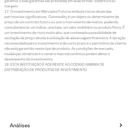
garantia. Essas garantias são prestadas em duas formas: cobertura ou
margem.
O investimento em Mercados Futuros embute riscos de perdas
patrimoniais significativos. Commodity é um objeto ou determinante de
preço de um contrato futuro ou outro instrumento derivativo, podendo
consubstanciar um índice, uma taxa, um valor mobiliário ou produto físico. É
um investimento de risco muito alto, que contempla a possibilidade de
oscilação de preço devido à utilização de alavancagem financeira. A duração
recomendada para o investimento é de curto prazo e o patrimônio do cliente
não está garantido neste tipo de produto. As condições de mercado,
mudanças climáticas e o cenário macroeconômico podem afetar o
desempenho do investimento.
ESTA INSTITUIÇÃO É ADERENTE AO CÓDIGO ANBIMA DE
DISTRIBUIÇÃO DE PRODUTOS DE INVESTIMENTO.
Análises