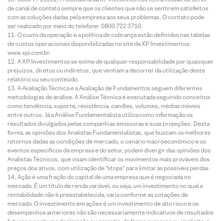
de canal de contato sempre que os clientes que não se sentirem satisfeitos
com as soluções dadas pela empresa aos seus problemas. O contato pode
ser realizado por meio do telefone: 0800 722 3710.
O custo da operação e a política de cobrança estão definidos nas tabelas
de custos operacionais disponibilizadas no site da XP Investimentos:
www.xpi.com.br.
A XP Investimentos se exime de qualquer responsabilidade por quaisquer
prejuízos, diretos ou indiretos, que venham a decorrer da utilização deste
relatório ou seu conteúdo.
A Avaliação Técnica e a Avaliação de Fundamentos seguem diferentes
metodologias de análise. A Análise Técnica é executada seguindo conceitos
como tendência, suporte, resistência, candles, volumes, médias móveis
entre outros. Já a Análise Fundamentalista utiliza como informação os
resultados divulgados pelas companhias emissoras e suas projeções. Desta
forma, as opiniões dos Analistas Fundamentalistas, que buscam os melhores
retornos dadas as condições de mercado, o cenário macroeconômico e os
eventos específicos da empresa e do setor, podem divergir das opiniões dos
Analistas Técnicos, que visam identificar os movimentos mais prováveis dos
preços dos ativos, com utilização de “stops” para limitar as possíveis perdas.
Ação é uma fração do capital de uma empresa que é negociada no
mercado. É um título de renda variável, ou seja, um investimento no qual a
rentabilidade não é preestabelecida, varia conforme as cotações de
mercado. O investimento em ações é um investimento de alto risco e os
desempenhos anteriores não são necessariamente indicativos de resultados