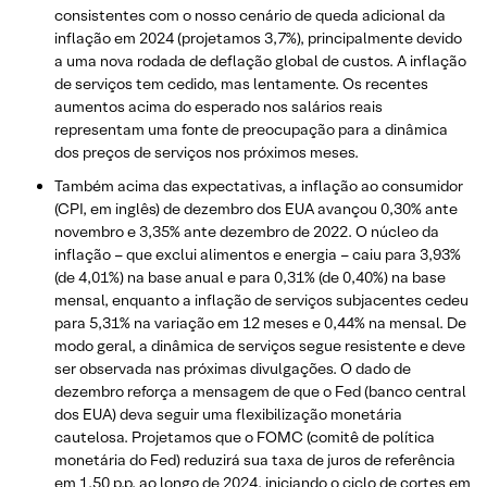
consistentes com o nosso cenário de queda adicional da
inflação em 2024 (projetamos 3,7%), principalmente devido
a uma nova rodada de deflação global de custos. A inflação
de serviços tem cedido, mas lentamente. Os recentes
aumentos acima do esperado nos salários reais
representam uma fonte de preocupação para a dinâmica
dos preços de serviços nos próximos meses.
Também acima das expectativas, a inflação ao consumidor
(CPI, em inglês) de dezembro dos EUA avançou 0,30% ante
novembro e 3,35% ante dezembro de 2022. O núcleo da
inflação – que exclui alimentos e energia – caiu para 3,93%
(de 4,01%) na base anual e para 0,31% (de 0,40%) na base
mensal, enquanto a inflação de serviços subjacentes cedeu
para 5,31% na variação em 12 meses e 0,44% na mensal. De
modo geral, a dinâmica de serviços segue resistente e deve
ser observada nas próximas divulgações. O dado de
dezembro reforça a mensagem de que o Fed (banco central
dos EUA) deva seguir uma flexibilização monetária
cautelosa. Projetamos que o FOMC (comitê de política
monetária do Fed) reduzirá sua taxa de juros de referência
em 1,50 p.p. ao longo de 2024, iniciando o ciclo de cortes em