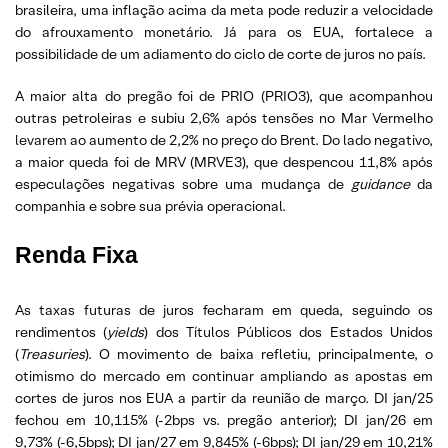
brasileira, uma inflação acima da meta pode reduzir a velocidade
do afrouxamento monetário. Já para os EUA, fortalece a
possibilidade de um adiamento do ciclo de corte de juros no país.
A maior alta do pregão foi de PRIO (PRIO3), que acompanhou
outras petroleiras e subiu 2,6% após tensões no Mar Vermelho
levarem ao aumento de 2,2% no preço do Brent. Do lado negativo,
a maior queda foi de MRV (MRVE3), que despencou 11,8% após
especulações negativas sobre uma mudança de
guidance
da
companhia e sobre sua prévia operacional.
Renda Fixa
As taxas futuras de juros fecharam em queda, seguindo os
rendimentos (
yields
) dos Títulos Públicos dos Estados Unidos
(
Treasuries
). O movimento de baixa refletiu, principalmente, o
otimismo do mercado em continuar ampliando as apostas em
cortes de juros nos EUA a partir da reunião de março. DI jan/25
fechou em 10,115% (-2bps vs. pregão anterior); DI jan/26 em
9,73% (-6,5bps); DI jan/27 em 9,845% (-6bps); DI jan/29 em 10,21%