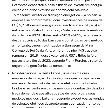
Petrobras descartou a possibilidade de investir em energia
eólica e solar no exterior, de acordo com Mauricio
Tolmasquim, diretor de transição energética – já no país, a
empresa se comprometeu com investimentos na ordem de
US$ 5,2 bilhões em energia solar e eólica até 2028; e (ii) em
entrevista ao Valor Econômico, a Vale prevê um desembolso
da ordem de R$29 bilhões, entre 2019 e 2035, para fazer a
descaracterização das barragens construídas pelo método
a montante, o mesmo utilizado na Barragem da Mina
Córrego do Feijão da Vale, em Brumadinho (MG), que se
rompeu em 2019 – desse valor total, R$7 bilhões já foram
gastos até o fim de 2023, segundo Frank Pereira, diretor de
engenharia geotécnica da companhia;
No internacional, a Hertz Global, uma das maiores
empresas de locação do mundo, disse que planeja vender
um terço de sua frota de veículos elétricos nos Estados
Unidos e reinvestir em carros movidos a combustão devido à
fraca demanda e aos altos custos de reparo para seus
modelos movidos a bateria – segundo executivos, as vendas
de veículos elétricos desaceleraram acentuadamente ao