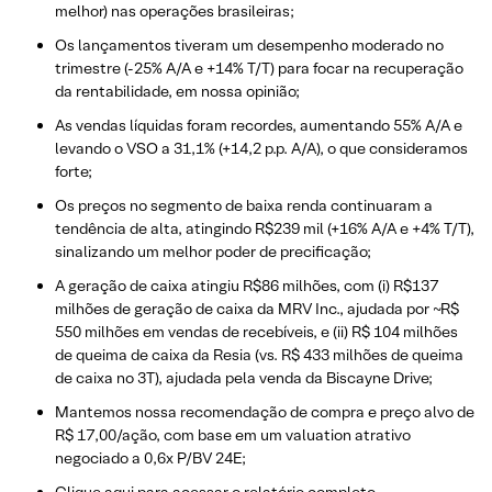
melhor) nas operações brasileiras;
Os lançamentos tiveram um desempenho moderado no
trimestre (-25% A/A e +14% T/T) para focar na recuperação
da rentabilidade, em nossa opinião;
As vendas líquidas foram recordes, aumentando 55% A/A e
levando o VSO a 31,1% (+14,2 p.p. A/A), o que consideramos
forte;
Os preços no segmento de baixa renda continuaram a
tendência de alta, atingindo R$239 mil (+16% A/A e +4% T/T),
sinalizando um melhor poder de precificação;
A geração de caixa atingiu R$86 milhões, com (i) R$137
milhões de geração de caixa da MRV Inc., ajudada por ~R$
550 milhões em vendas de recebíveis, e (ii) R$ 104 milhões
de queima de caixa da Resia (vs. R$ 433 milhões de queima
de caixa no 3T), ajudada pela venda da Biscayne Drive;
Mantemos nossa recomendação de compra e preço alvo de
R$ 17,00/ação, com base em um valuation atrativo
negociado a 0,6x P/BV 24E;
Clique aqui
para acessar o relatório completo.