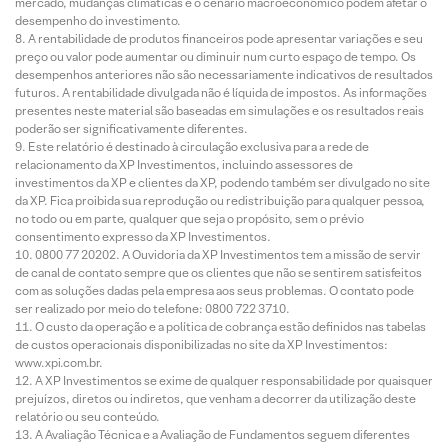
mercado, mudanças climáticas e o cenário macroeconômico podem afetar o
desempenho do investimento.
A rentabilidade de produtos financeiros pode apresentar variações e seu
preço ou valor pode aumentar ou diminuir num curto espaço de tempo. Os
desempenhos anteriores não são necessariamente indicativos de resultados
futuros. A rentabilidade divulgada não é líquida de impostos. As informações
presentes neste material são baseadas em simulações e os resultados reais
poderão ser significativamente diferentes.
Este relatório é destinado à circulação exclusiva para a rede de
relacionamento da XP Investimentos, incluindo assessores de
investimentos da XP e clientes da XP, podendo também ser divulgado no site
da XP. Fica proibida sua reprodução ou redistribuição para qualquer pessoa,
no todo ou em parte, qualquer que seja o propósito, sem o prévio
consentimento expresso da XP Investimentos.
0800 77 20202. A Ouvidoria da XP Investimentos tem a missão de servir
de canal de contato sempre que os clientes que não se sentirem satisfeitos
com as soluções dadas pela empresa aos seus problemas. O contato pode
ser realizado por meio do telefone: 0800 722 3710.
O custo da operação e a política de cobrança estão definidos nas tabelas
de custos operacionais disponibilizadas no site da XP Investimentos:
www.xpi.com.br.
A XP Investimentos se exime de qualquer responsabilidade por quaisquer
prejuízos, diretos ou indiretos, que venham a decorrer da utilização deste
relatório ou seu conteúdo.
A Avaliação Técnica e a Avaliação de Fundamentos seguem diferentes