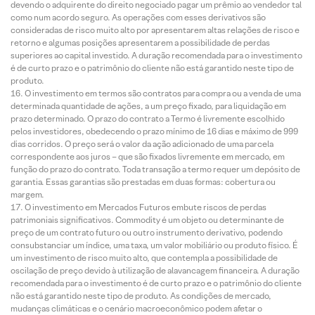
devendo o adquirente do direito negociado pagar um prêmio ao vendedor tal
como num acordo seguro. As operações com esses derivativos são
consideradas de risco muito alto por apresentarem altas relações de risco e
retorno e algumas posições apresentarem a possibilidade de perdas
superiores ao capital investido. A duração recomendada para o investimento
é de curto prazo e o patrimônio do cliente não está garantido neste tipo de
produto.
O investimento em termos são contratos para compra ou a venda de uma
determinada quantidade de ações, a um preço fixado, para liquidação em
prazo determinado. O prazo do contrato a Termo é livremente escolhido
pelos investidores, obedecendo o prazo mínimo de 16 dias e máximo de 999
dias corridos. O preço será o valor da ação adicionado de uma parcela
correspondente aos juros – que são fixados livremente em mercado, em
função do prazo do contrato. Toda transação a termo requer um depósito de
garantia. Essas garantias são prestadas em duas formas: cobertura ou
margem.
O investimento em Mercados Futuros embute riscos de perdas
patrimoniais significativos. Commodity é um objeto ou determinante de
preço de um contrato futuro ou outro instrumento derivativo, podendo
consubstanciar um índice, uma taxa, um valor mobiliário ou produto físico. É
um investimento de risco muito alto, que contempla a possibilidade de
oscilação de preço devido à utilização de alavancagem financeira. A duração
recomendada para o investimento é de curto prazo e o patrimônio do cliente
não está garantido neste tipo de produto. As condições de mercado,
mudanças climáticas e o cenário macroeconômico podem afetar o