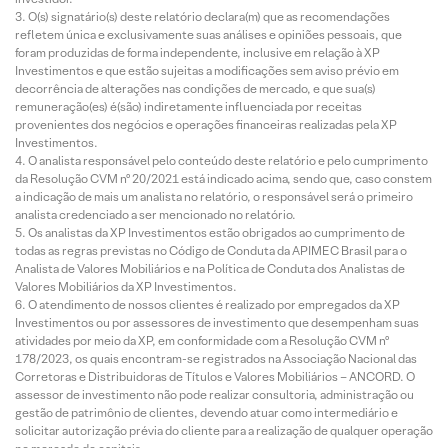
O(s) signatário(s) deste relatório declara(m) que as recomendações
refletem única e exclusivamente suas análises e opiniões pessoais, que
foram produzidas de forma independente, inclusive em relação à XP
Investimentos e que estão sujeitas a modificações sem aviso prévio em
decorrência de alterações nas condições de mercado, e que sua(s)
remuneração(es) é(são) indiretamente influenciada por receitas
provenientes dos negócios e operações financeiras realizadas pela XP
Investimentos.
O analista responsável pelo conteúdo deste relatório e pelo cumprimento
da Resolução CVM nº 20/2021 está indicado acima, sendo que, caso constem
a indicação de mais um analista no relatório, o responsável será o primeiro
analista credenciado a ser mencionado no relatório.
Os analistas da XP Investimentos estão obrigados ao cumprimento de
todas as regras previstas no Código de Conduta da APIMEC Brasil para o
Analista de Valores Mobiliários e na Política de Conduta dos Analistas de
Valores Mobiliários da XP Investimentos.
O atendimento de nossos clientes é realizado por empregados da XP
Investimentos ou por assessores de investimento que desempenham suas
atividades por meio da XP, em conformidade com a Resolução CVM nº
178/2023, os quais encontram-se registrados na Associação Nacional das
Corretoras e Distribuidoras de Títulos e Valores Mobiliários – ANCORD. O
assessor de investimento não pode realizar consultoria, administração ou
gestão de patrimônio de clientes, devendo atuar como intermediário e
solicitar autorização prévia do cliente para a realização de qualquer operação