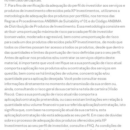
no mercado de capitais.
Para fins de verificação da adequação do perfil do investidor aos serviços e
produtos de investimento oferecidos pela XP Investimentos, utilizamos a
metodologia de adequação dos produtos por portfólio, nos termos das
Regras e Procedimentos ANBIMA de Suitability nº 01 e do Código ANBIMA
de Distribuição de Produtos de Investimento. Essa metodologia consiste em
atribuir uma pontuação máxima de risco para cada perfil de investidor
(conservador, moderado e agressivo), bem como uma pontuação de risco
para cada um dos produtos oferecidos pela XP Investimentos, de modo que
todos os clientes possam ter acesso a todos os produtos, desde que dentro
das quantidades e limites da pontuação de risco definidas para o seu perfil.
Antes de aplicar nos produtos e/ou contratar os serviços objeto deste
material, é importante que você verifique se a sua pontuação de risco atual
comporta a aplicação nos produtos e/ou a contratação dos serviços em
questão, bem como se há limitações de volume, concentração e/ou
quantidade para a aplicação desejada. Você pode consultar essas
informações diretamente no momento da transmissão da sua ordem ou,
ainda, consultando o risco geral da sua carteira na tela de carteira (Visão
Risco). Caso a sua pontuação de risco atual não comporte a
aplicação/contratação pretendida, ou caso existam limitações em relação à
quantidade e/ou volume financeiro para a referida aplicação/contratação, isto
significa que, com base na composição atual da sua carteira, esta
aplicação/contratação não está adequada ao seu perfil. Em caso de dúvidas
sobre o processo de adequação dos produtos oferecidos pela XP
Investimentos ao seu perfil de investidor, consulte o FAQ. As condições de