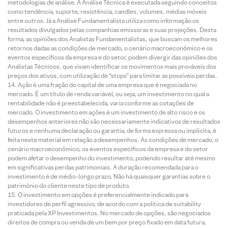
metodologias de análise. A Análise Técnica é executada seguindo conceitos
como tendência, suporte, resistência, candles, volumes, médias móveis
entre outros. Já a Análise Fundamentalista utiliza como informação os
resultados divulgados pelas companhias emissoras e suas projeções. Desta
forma, as opiniões dos Analistas Fundamentalistas, que buscam os melhores
retornos dadas as condições de mercado, o cenário macroeconômico e os
eventos específicos da empresa e do setor, podem divergir das opiniões dos
Analistas Técnicos, que visam identificar os movimentos mais prováveis dos
preços dos ativos, com utilização de “stops” para limitar as possíveis perdas.
Ação é uma fração do capital de uma empresa que é negociada no
mercado. É um título de renda variável, ou seja, um investimento no qual a
rentabilidade não é preestabelecida, varia conforme as cotações de
mercado. O investimento em ações é um investimento de alto risco e os
desempenhos anteriores não são necessariamente indicativos de resultados
futuros e nenhuma declaração ou garantia, de forma expressa ou implícita, é
feita neste material em relação a desempenhos. As condições de mercado, o
cenário macroeconômico, os eventos específicos da empresa e do setor
podem afetar o desempenho do investimento, podendo resultar até mesmo
em significativas perdas patrimoniais. A duração recomendada para o
investimento é de médio-longo prazo. Não há quaisquer garantias sobre o
patrimônio do cliente neste tipo de produto.
O investimento em opções é preferencialmente indicado para
investidores de perfil agressivo, de acordo com a política de suitability
praticada pela XP Investimentos. No mercado de opções, são negociados
direitos de compra ou venda de um bem por preço fixado em data futura,