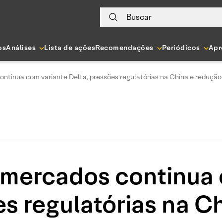
Buscar
os
Análises
Lista de ações
Recomendações
Periódicos
Apr
ntinua com variante Delta, pressões regulatórias na China e redução
 mercados continua 
es regulatórias na C