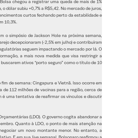
A Bolsa chegou a registrar uma queda de mais de 1%
o dólar subiu +0,7% a R$5,42. No mercado de juros,
encimentos curtos fechando perto da estabilidade e
em 10,3%.
am o simpósio de Jackson Hole na próxima semana,
varejo decepcionaram (-2,5% em julho) e contribuíram
 regulatórias seguem impactando o mercado por lá. O
ormação, a mais nova medida que visa restringir a
 buscarem ativos “porto seguro” como o título de 10
no fim de semana: Cingapura e Vietnã. Isso ocorre em
 de 112 milhões de vacinas para a região, cerca de
é uma tentativa de reafirmar os vínculos e discutir
es Orçamentárias (LDO). O governo cogita abandonar a
etembro. Quanto à LDO, o ponto de mais atenção na
 e negociar um novo montante menor. No entanto, a
ativo. E em sua live semanal, Bolsonaro reafirmou a