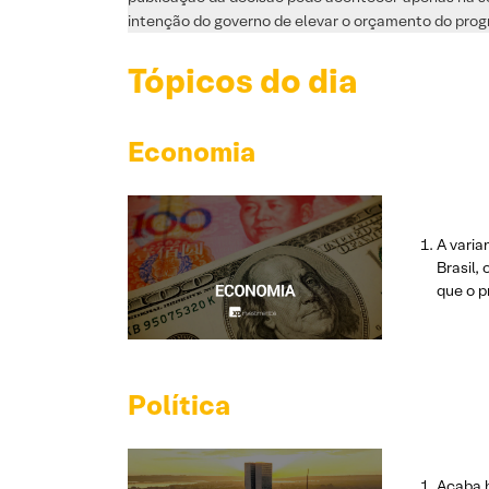
intenção do governo de elevar o orçamento do pro
Tópicos do dia
Economia
A varia
Brasil,
que o p
Política
Acaba h