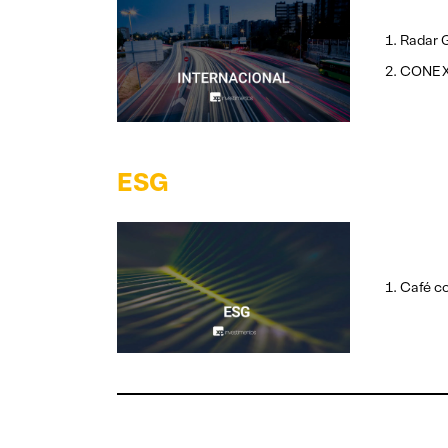
Radar G
CONEXÃ
ESG
Café c