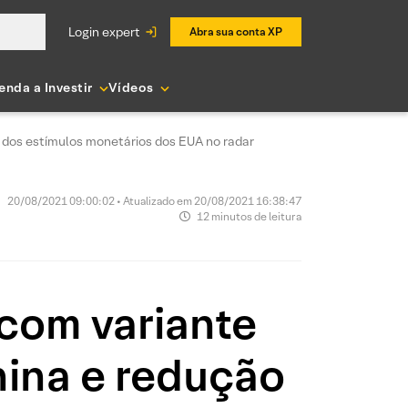
login expert
Abra sua conta XP
enda a Investir
Vídeos
 dos estímulos monetários dos EUA no radar
20/08/2021 09:00:02 • Atualizado em 20/08/2021 16:38:47
12 minutos de leitura
com variante
hina e redução