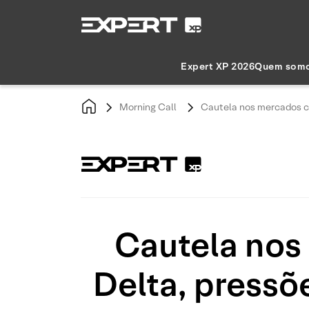
Expert XP 2026
Quem som
Morning Call
Cautela nos mercados co
Cautela nos
Delta, pressõ