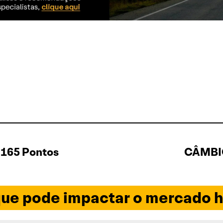
.165 Pontos
CÂMBIO
ue pode impactar o mercado h