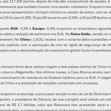
a, aos 117.165 pontos, depois de três dias consecutivos de quedas. 
mericanos que também tiveram uma sessão turbulenta. Enquanto isso, 
 de juros apresentaram correção técnica na sessão de ontem, com os v
jan/24 foi para 9,29%; DI jan/26 encerrou em 9,93%; e DI jan/28 fechou 
queda (
EUA
-0,5% e
Europa
-0,4%) enquanto os investidores aguard
es sobre a redução de estímulos nos EUA. No
Reino Unido
, vendas no 
fevereiro. Na
China
(-1,91%), receios com a variante delta e pressões
o capítulo com a aprovação de uma lei rígida de segurança da inf
pações com a desaceleração do crescimento global fazem investidores
A Kamala Harris deve realizar viagem a dois países vizinhos da China 
 crise no Afeganistão. Nos últimos meses, a Casa Branca enviou cerca
 crescimento da relevância do Sudeste Asiático para os EUA. A viagem 
 da China e a promoção de relações comerciais com os países
.
ir, enquanto acaba hoje o prazo para sanção e veto da Lei de Diretriz
 porém, o presidente da Câmara, diz que o projeto será votado em s
toral de R$ 5,7 bilhões, valor que Bolsonaro tem prometido vetar
unda-feira, e o tema deve provocar atrito entre o Executivo e o Legisl