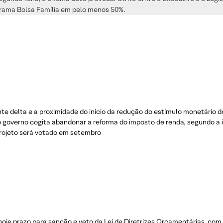
grama Bolsa Família em pelo menos 50%.
nte delta e a proximidade do início da redução do estímulo monetário
 o governo cogita abandonar a reforma do imposto de renda, segundo a
rojeto será votado em setembro
oje prazo para sanção e veto da Lei de Diretrizes Orçamentárias, com 