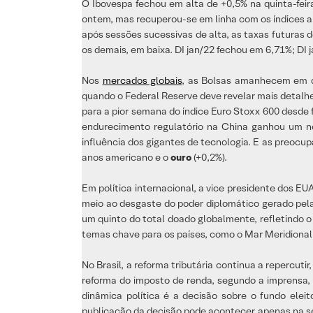
O Ibovespa fechou em alta de +0,5% na quinta-feir
ontem, mas recuperou-se em linha com os índices a
após sessões sucessivas de alta, as taxas futuras
os demais, em baixa. DI jan/22 fechou em 6,71%; DI 
Nos
mercados globais
, as Bolsas amanhecem em 
quando o Federal Reserve deve revelar mais detalh
para a pior semana do índice Euro Stoxx 600 desde 
endurecimento regulatório na China ganhou um nov
influência dos gigantes de tecnologia. E as preocu
anos americano e o
ouro
(+0,2%).
Em política internacional, a vice presidente dos EU
meio ao desgaste do poder diplomático gerado pela
um quinto do total doado globalmente, refletindo o
temas chave para os países, como o Mar Meridional
No Brasil, a reforma tributária continua a repercut
reforma do imposto de renda, segundo a imprensa,
dinâmica política é a decisão sobre o fundo elei
publicação da decisão pode acontecer apenas na seg