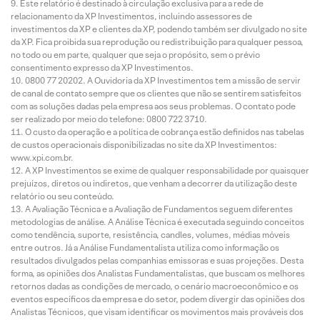
Este relatório é destinado à circulação exclusiva para a rede de
relacionamento da XP Investimentos, incluindo assessores de
investimentos da XP e clientes da XP, podendo também ser divulgado no site
da XP. Fica proibida sua reprodução ou redistribuição para qualquer pessoa,
no todo ou em parte, qualquer que seja o propósito, sem o prévio
consentimento expresso da XP Investimentos.
0800 77 20202. A Ouvidoria da XP Investimentos tem a missão de servir
de canal de contato sempre que os clientes que não se sentirem satisfeitos
com as soluções dadas pela empresa aos seus problemas. O contato pode
ser realizado por meio do telefone: 0800 722 3710.
O custo da operação e a política de cobrança estão definidos nas tabelas
de custos operacionais disponibilizadas no site da XP Investimentos:
www.xpi.com.br.
A XP Investimentos se exime de qualquer responsabilidade por quaisquer
prejuízos, diretos ou indiretos, que venham a decorrer da utilização deste
relatório ou seu conteúdo.
A Avaliação Técnica e a Avaliação de Fundamentos seguem diferentes
metodologias de análise. A Análise Técnica é executada seguindo conceitos
como tendência, suporte, resistência, candles, volumes, médias móveis
entre outros. Já a Análise Fundamentalista utiliza como informação os
resultados divulgados pelas companhias emissoras e suas projeções. Desta
forma, as opiniões dos Analistas Fundamentalistas, que buscam os melhores
retornos dadas as condições de mercado, o cenário macroeconômico e os
eventos específicos da empresa e do setor, podem divergir das opiniões dos
Analistas Técnicos, que visam identificar os movimentos mais prováveis dos