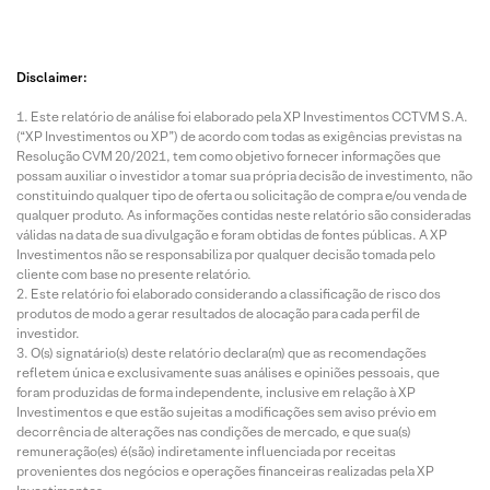
Disclaimer:
Este relatório de análise foi elaborado pela XP Investimentos CCTVM S.A.
(“XP Investimentos ou XP”) de acordo com todas as exigências previstas na
Resolução CVM 20/2021, tem como objetivo fornecer informações que
possam auxiliar o investidor a tomar sua própria decisão de investimento, não
constituindo qualquer tipo de oferta ou solicitação de compra e/ou venda de
qualquer produto. As informações contidas neste relatório são consideradas
válidas na data de sua divulgação e foram obtidas de fontes públicas. A XP
Investimentos não se responsabiliza por qualquer decisão tomada pelo
cliente com base no presente relatório.
Este relatório foi elaborado considerando a classificação de risco dos
produtos de modo a gerar resultados de alocação para cada perfil de
investidor.
O(s) signatário(s) deste relatório declara(m) que as recomendações
refletem única e exclusivamente suas análises e opiniões pessoais, que
foram produzidas de forma independente, inclusive em relação à XP
Investimentos e que estão sujeitas a modificações sem aviso prévio em
decorrência de alterações nas condições de mercado, e que sua(s)
remuneração(es) é(são) indiretamente influenciada por receitas
provenientes dos negócios e operações financeiras realizadas pela XP