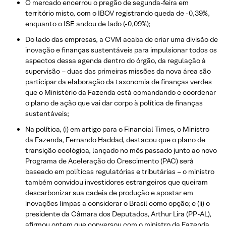
O mercado encerrou o pregão de segunda-feira em
território misto, com o IBOV registrando queda de -0,39%,
enquanto o ISE andou de lado (-0,09%);
Do lado das empresas, a CVM acaba de criar uma divisão de
inovação e finanças sustentáveis para impulsionar todos os
aspectos dessa agenda dentro do órgão, da regulação à
supervisão – duas das primeiras missões da nova área são
participar da elaboração da taxonomia de finanças verdes
que o Ministério da Fazenda está comandando e coordenar
o plano de ação que vai dar corpo à política de finanças
sustentáveis;
Na política, (i) em artigo para o Financial Times, o Ministro
da Fazenda, Fernando Haddad, destacou que o plano de
transição ecológica, lançado no mês passado junto ao novo
Programa de Aceleração do Crescimento (PAC) será
baseado em políticas regulatórias e tributárias – o ministro
também convidou investidores estrangeiros que queiram
descarbonizar sua cadeia de produção e apostar em
inovações limpas a considerar o Brasil como opção; e (ii) o
presidente da Câmara dos Deputados, Arthur Lira (PP-AL),
afirmou ontem que conversou com o ministro da Fazenda,