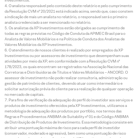
Investimentos.
O analista responsável pelo conteúdo deste relatório e pelo cumprimento
da Resolução CVM nº 20/2021 está indicado acima, sendo que, caso constem
a indicação de mais um analista no relatório, o responsável será o primeiro
analista credenciado a ser mencionado no relatório.
Os analistas da XP Investimentos estão obrigados ao cumprimento de
todas as regras previstas no Código de Conduta da APIMEC Brasil para o
Analista de Valores Mobiliários e na Política de Conduta dos Analistas de
Valores Mobiliários da XP Investimentos.
O atendimento de nossos clientes é realizado por empregados da XP
Investimentos ou por assessores de investimento que desempenham suas
atividades por meio da XP, em conformidade com a Resolução CVM nº
178/2023, os quais encontram-se registrados na Associação Nacional das
Corretoras e Distribuidoras de Títulos e Valores Mobiliários – ANCORD. O
assessor de investimento não pode realizar consultoria, administração ou
gestão de patrimônio de clientes, devendo atuar como intermediário e
solicitar autorização prévia do cliente para a realização de qualquer operação
no mercado de capitais.
Para fins de verificação da adequação do perfil do investidor aos serviços e
produtos de investimento oferecidos pela XP Investimentos, utilizamos a
metodologia de adequação dos produtos por portfólio, nos termos das
Regras e Procedimentos ANBIMA de Suitability nº 01 e do Código ANBIMA
de Distribuição de Produtos de Investimento. Essa metodologia consiste em
atribuir uma pontuação máxima de risco para cada perfil de investidor
(conservador, moderado e agressivo), bem como uma pontuação de risco