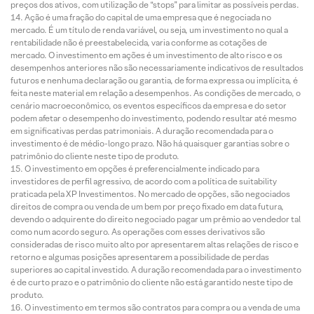
preços dos ativos, com utilização de “stops” para limitar as possíveis perdas.
Ação é uma fração do capital de uma empresa que é negociada no
mercado. É um título de renda variável, ou seja, um investimento no qual a
rentabilidade não é preestabelecida, varia conforme as cotações de
mercado. O investimento em ações é um investimento de alto risco e os
desempenhos anteriores não são necessariamente indicativos de resultados
futuros e nenhuma declaração ou garantia, de forma expressa ou implícita, é
feita neste material em relação a desempenhos. As condições de mercado, o
cenário macroeconômico, os eventos específicos da empresa e do setor
podem afetar o desempenho do investimento, podendo resultar até mesmo
em significativas perdas patrimoniais. A duração recomendada para o
investimento é de médio-longo prazo. Não há quaisquer garantias sobre o
patrimônio do cliente neste tipo de produto.
O investimento em opções é preferencialmente indicado para
investidores de perfil agressivo, de acordo com a política de suitability
praticada pela XP Investimentos. No mercado de opções, são negociados
direitos de compra ou venda de um bem por preço fixado em data futura,
devendo o adquirente do direito negociado pagar um prêmio ao vendedor tal
como num acordo seguro. As operações com esses derivativos são
consideradas de risco muito alto por apresentarem altas relações de risco e
retorno e algumas posições apresentarem a possibilidade de perdas
superiores ao capital investido. A duração recomendada para o investimento
é de curto prazo e o patrimônio do cliente não está garantido neste tipo de
produto.
O investimento em termos são contratos para compra ou a venda de uma