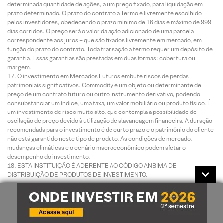
determinada quantidade de ações, a um preço fixado, para liquidação em
prazo determinado. O prazo do contrato a Termo é livremente escolhido
pelos investidores, obedecendo o prazo mínimo de 16 dias e máximo de 999
dias corridos. O preço será o valor da ação adicionado de uma parcela
correspondente aos juros – que são fixados livremente em mercado, em
função do prazo do contrato. Toda transação a termo requer um depósito de
garantia. Essas garantias são prestadas em duas formas: cobertura ou
margem.
O investimento em Mercados Futuros embute riscos de perdas
patrimoniais significativos. Commodity é um objeto ou determinante de
preço de um contrato futuro ou outro instrumento derivativo, podendo
consubstanciar um índice, uma taxa, um valor mobiliário ou produto físico. É
um investimento de risco muito alto, que contempla a possibilidade de
oscilação de preço devido à utilização de alavancagem financeira. A duração
recomendada para o investimento é de curto prazo e o patrimônio do cliente
não está garantido neste tipo de produto. As condições de mercado,
mudanças climáticas e o cenário macroeconômico podem afetar o
desempenho do investimento.
ESTA INSTITUIÇÃO É ADERENTE AO CÓDIGO ANBIMA DE
DISTRIBUIÇÃO DE PRODUTOS DE INVESTIMENTO.