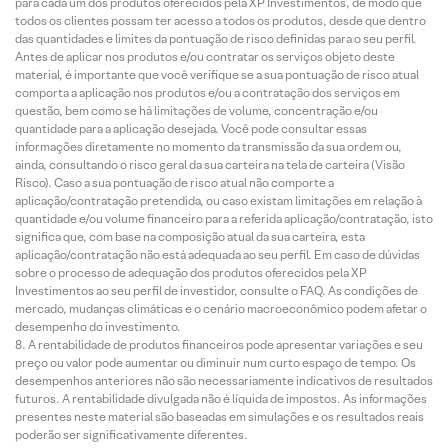
para cada um dos produtos oferecidos pela XP Investimentos, de modo que
todos os clientes possam ter acesso a todos os produtos, desde que dentro
das quantidades e limites da pontuação de risco definidas para o seu perfil.
Antes de aplicar nos produtos e/ou contratar os serviços objeto deste
material, é importante que você verifique se a sua pontuação de risco atual
comporta a aplicação nos produtos e/ou a contratação dos serviços em
questão, bem como se há limitações de volume, concentração e/ou
quantidade para a aplicação desejada. Você pode consultar essas
informações diretamente no momento da transmissão da sua ordem ou,
ainda, consultando o risco geral da sua carteira na tela de carteira (Visão
Risco). Caso a sua pontuação de risco atual não comporte a
aplicação/contratação pretendida, ou caso existam limitações em relação à
quantidade e/ou volume financeiro para a referida aplicação/contratação, isto
significa que, com base na composição atual da sua carteira, esta
aplicação/contratação não está adequada ao seu perfil. Em caso de dúvidas
sobre o processo de adequação dos produtos oferecidos pela XP
Investimentos ao seu perfil de investidor, consulte o FAQ. As condições de
mercado, mudanças climáticas e o cenário macroeconômico podem afetar o
desempenho do investimento.
A rentabilidade de produtos financeiros pode apresentar variações e seu
preço ou valor pode aumentar ou diminuir num curto espaço de tempo. Os
desempenhos anteriores não são necessariamente indicativos de resultados
futuros. A rentabilidade divulgada não é líquida de impostos. As informações
presentes neste material são baseadas em simulações e os resultados reais
poderão ser significativamente diferentes.