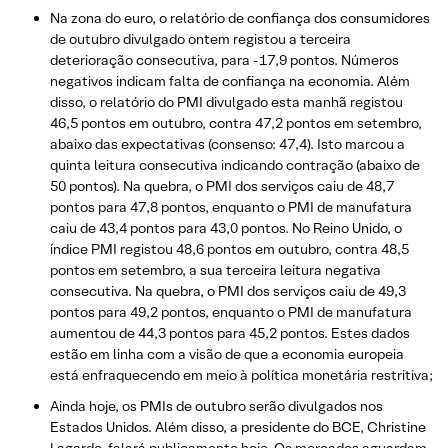
Na zona do euro, o relatório de confiança dos consumidores
de outubro divulgado ontem registou a terceira
deterioração consecutiva, para -17,9 pontos. Números
negativos indicam falta de confiança na economia. Além
disso, o relatório do PMI divulgado esta manhã registou
46,5 pontos em outubro, contra 47,2 pontos em setembro,
abaixo das expectativas (consenso: 47,4). Isto marcou a
quinta leitura consecutiva indicando contração (abaixo de
50 pontos). Na quebra, o PMI dos serviços caiu de 48,7
pontos para 47,8 pontos, enquanto o PMI de manufatura
caiu de 43,4 pontos para 43,0 pontos. No Reino Unido, o
índice PMI registou 48,6 pontos em outubro, contra 48,5
pontos em setembro, a sua terceira leitura negativa
consecutiva. Na quebra, o PMI dos serviços caiu de 49,3
pontos para 49,2 pontos, enquanto o PMI de manufatura
aumentou de 44,3 pontos para 45,2 pontos. Estes dados
estão em linha com a visão de que a economia europeia
está enfraquecendo em meio à política monetária restritiva;
Ainda hoje, os PMIs de outubro serão divulgados nos
Estados Unidos. Além disso, a presidente do BCE, Christine
Lagarde, falará publicamente hoje. Os mercados aguardam