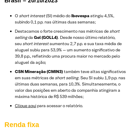
Brasil – 20/10/2023
O
short interest
(SI) médio do
Ibovespa
atingiu 4,5%,
subindo 0,1 p.p. nas últimas duas semanas;
Destacamos o forte crescimento nas métricas de
short
selling
da
Gol (GOLL4)
. Desde nosso último relatório,
seu
short interest
aumentou 2,7 p.p. e sua taxa média de
aluguel subiu para 53,9% — um aumento significativo de
39,8 p.p., refletindo uma procura maior no mercado pelo
aluguel da ação;
CSN Mineração (CMIN3)
também teve altas significativos
em suas métricas de
short selling
. Seu SI subiu 1,9 p.p. nas
últimas duas semanas, para 10,3%. Simultaneamente, o
valor das posições em aberto da companhia atingiram a
máxima histórica de R$ 539 milhões;
Clique aqui
para acessar o relatório.
Renda fixa