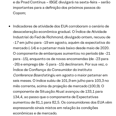
e da Pnad Contínua – IBGE divulgará na sexta-feira – serão
importantes para a definição dos próximos passos do
Copom;
Indicadores de atividade dos EUA corroboram o cenário de
desaceleração econômica gradual. O Índice de Atividade
Industrial do Fed de Richmond, divulgado ontem, recuou de
-17 em julho para -19 em agosto, aquém da expectativa do
mercado (-14) e o patamar mais baixo desde maio de 2020.
O componente de embarques aumentou no período (de -21
para -15), enquanto os de novas encomendas (de -23 para
-26) e emprego (de -5 para -15) declinaram. Por sua vez, o
Índice de Confiança do Consumidor do instituto
Conference Board
atingiu em agosto o maior patamar em
seis meses. O índice subiu de 101,9 em julho para 103,3 no
mês corrente, acima da projeção de mercado (100,9). O
componente de Situação Atual avançou de 133,1 para
134,4, ao passo que o componente de Expectativas
aumentou de 81,1 para 82,5. Os consumidores dos EUA vêm
expressando sinais mistos em relação às condições
econômicas e de mercado.