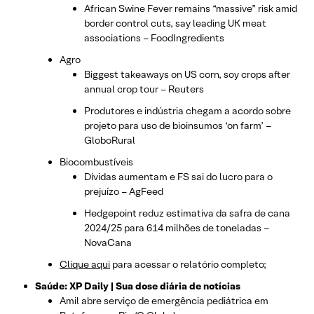
African Swine Fever remains “massive” risk amid
border control cuts, say leading UK meat
associations – FoodIngredients
Agro
Biggest takeaways on US corn, soy crops after
annual crop tour – Reuters
Produtores e indústria chegam a acordo sobre
projeto para uso de bioinsumos ‘on farm’ –
GloboRural
Biocombustíveis
Dívidas aumentam e FS sai do lucro para o
prejuízo – AgFeed
Hedgepoint reduz estimativa da safra de cana
2024/25 para 614 milhões de toneladas –
NovaCana
Clique aqui
para acessar o relatório completo;
Saúde: XP Daily | Sua dose diária de notícias
Amil abre serviço de emergência pediátrica em