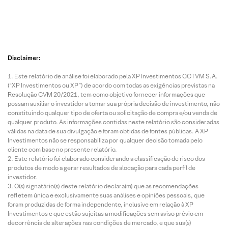
Disclaimer:
Este relatório de análise foi elaborado pela XP Investimentos CCTVM S.A.
(“XP Investimentos ou XP”) de acordo com todas as exigências previstas na
Resolução CVM 20/2021, tem como objetivo fornecer informações que
possam auxiliar o investidor a tomar sua própria decisão de investimento, não
constituindo qualquer tipo de oferta ou solicitação de compra e/ou venda de
qualquer produto. As informações contidas neste relatório são consideradas
válidas na data de sua divulgação e foram obtidas de fontes públicas. A XP
Investimentos não se responsabiliza por qualquer decisão tomada pelo
cliente com base no presente relatório.
Este relatório foi elaborado considerando a classificação de risco dos
produtos de modo a gerar resultados de alocação para cada perfil de
investidor.
O(s) signatário(s) deste relatório declara(m) que as recomendações
refletem única e exclusivamente suas análises e opiniões pessoais, que
foram produzidas de forma independente, inclusive em relação à XP
Investimentos e que estão sujeitas a modificações sem aviso prévio em
decorrência de alterações nas condições de mercado, e que sua(s)