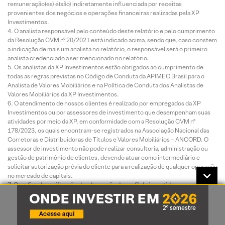
remuneração(es) é(são) indiretamente influenciada por receitas
provenientes dos negócios e operações financeiras realizadas pela XP
Investimentos.
O analista responsável pelo conteúdo deste relatório e pelo cumprimento
da Resolução CVM nº 20/2021 está indicado acima, sendo que, caso constem
a indicação de mais um analista no relatório, o responsável será o primeiro
analista credenciado a ser mencionado no relatório.
Os analistas da XP Investimentos estão obrigados ao cumprimento de
todas as regras previstas no Código de Conduta da APIMEC Brasil para o
Analista de Valores Mobiliários e na Política de Conduta dos Analistas de
Valores Mobiliários da XP Investimentos.
O atendimento de nossos clientes é realizado por empregados da XP
Investimentos ou por assessores de investimento que desempenham suas
atividades por meio da XP, em conformidade com a Resolução CVM nº
178/2023, os quais encontram-se registrados na Associação Nacional das
Corretoras e Distribuidoras de Títulos e Valores Mobiliários – ANCORD. O
assessor de investimento não pode realizar consultoria, administração ou
gestão de patrimônio de clientes, devendo atuar como intermediário e
solicitar autorização prévia do cliente para a realização de qualquer operação
no mercado de capitais.
Para fins de verificação da adequação do perfil do investidor aos serviços e
produtos de investimento oferecidos pela XP Investimentos, utilizamos a
metodologia de adequação dos produtos por portfólio, nos termos das
Regras e Procedimentos ANBIMA de Suitability nº 01 e do Código ANBIMA
de Distribuição de Produtos de Investimento. Essa metodologia consiste em