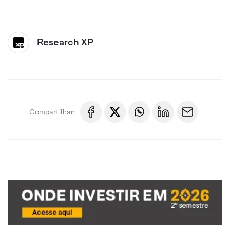
Research XP
Compartilhar: