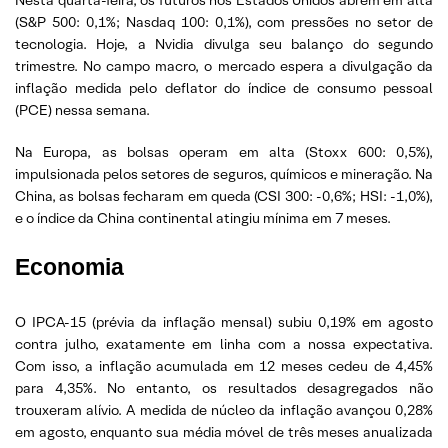
Nesta quarta-feira, os futuros nos Estados Unidos abrem em alta
(S&P 500: 0,1%; Nasdaq 100: 0,1%), com pressões no setor de
tecnologia. Hoje, a Nvidia divulga seu balanço do segundo
trimestre. No campo macro, o mercado espera a divulgação da
inflação medida pelo deflator do índice de consumo pessoal
(PCE) nessa semana.
Na Europa, as bolsas operam em alta (Stoxx 600: 0,5%),
impulsionada pelos setores de seguros, químicos e mineração. Na
China, as bolsas fecharam em queda (CSI 300: -0,6%; HSI: -1,0%),
e o índice da China continental atingiu mínima em 7 meses.
Economia
O IPCA-15 (prévia da inflação mensal) subiu 0,19% em agosto
contra julho, exatamente em linha com a nossa expectativa.
Com isso, a inflação acumulada em 12 meses cedeu de 4,45%
para 4,35%. No entanto, os resultados desagregados não
trouxeram alívio. A medida de núcleo da inflação avançou 0,28%
em agosto, enquanto sua média móvel de três meses anualizada