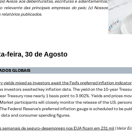
 (iii) Avisos aos debenturistas, escrituras e adiantamentos;
to relevante das principais empresas do país; (v) Nossos
 relatórios publicados.
a-feira, 30 de Agosto
ADOS GLOBAIS
y yields mixed as investors await the Fed’s preferred inflation indicator
as investors awaited key inflation data. The yield on the 10-year Treasu
ear Treasury rose nearly 1 basis point to 3.902%. Yields and prices mov
Market participants will closely monitor the release of the U.S. perso
 The Federal Reserve’s preferred inflation gauge is scheduled to be publ
 data and consumer spending figures.
s semanais de seguro-desemprego nos EUA ficam em 231 mil
(
Valor E