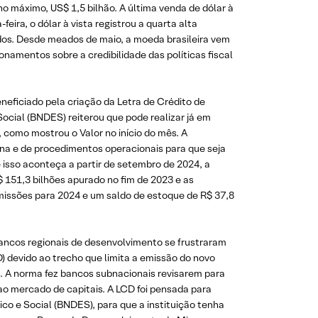
no máximo, US$ 1,5 bilhão. A última venda de dólar à
eira, o dólar à vista registrou a quarta alta
dos. Desde meados de maio, a moeda brasileira vem
namentos sobre a credibilidade das políticas fiscal
beneficiado pela criação da Letra de Crédito de
cial (BNDES) reiterou que pode realizar já em
, como mostrou o Valor no início do mês. A
na e de procedimentos operacionais para que seja
e isso aconteça a partir de setembro de 2024, a
 151,3 bilhões apurado no fim de 2023 e as
issões para 2024 e um saldo de estoque de R$ 37,8
Bancos regionais de desenvolvimento se frustraram
 devido ao trecho que limita a emissão do novo
es. A norma fez bancos subnacionais revisarem para
ao mercado de capitais. A LCD foi pensada para
o e Social (BNDES), para que a instituição tenha