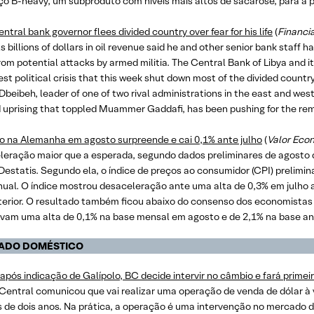
o B-heavy, um subproduto com níveis mais altos de sacarose, para a p
entral bank governor flees divided country over fear for his life
(
Financi
s billions of dollars in oil revenue said he and other senior bank staff 
from potential attacks by armed militia. The Central Bank of Libya and 
est political crisis that this week shut down most of the divided countr
beibeh, leader of one of two rival administrations in the east and wes
uprising that toppled Muammer Gaddafi, has been pushing for the remo
ão na Alemanha em agosto surpreende e cai 0,1% ante julho
(
Valor Eco
leração maior que a esperada, segundo dados preliminares de agosto d
 Destatis. Segundo ela, o índice de preços ao consumidor (CPI) prelimin
ual. O índice mostrou desaceleração ante uma alta de 0,3% em julho an
terior. O resultado também ficou abaixo do consenso dos economistas 
avam uma alta de 0,1% na base mensal em agosto e de 2,1% na base an
ADO
DOMÉSTICO
após indicação de Galípolo, BC decide intervir no câmbio e fará primeir
Central comunicou que vai realizar uma operação de venda de dólar à v
 de dois anos. Na prática, a operação é uma intervenção no mercado d