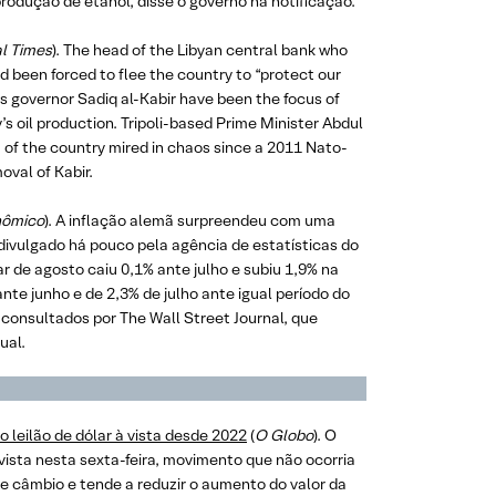
rodução de etanol, disse o governo na notificação.
al Times
). The head of the Libyan central bank who
had been forced to flee the country to “protect our
its governor Sadiq al-Kabir have been the focus of
y’s oil production. Tripoli-based Prime Minister Abdul
t of the country mired in chaos since a 2011 Nato-
val of Kabir.
nômico
). A inflação alemã surpreendeu com uma
ivulgado há pouco pela agência de estatísticas do
ar de agosto caiu 0,1% ante julho e subiu 1,9% na
te junho e de 2,3% de julho ante igual período do
consultados por The Wall Street Journal, que
ual.
o leilão de dólar à vista desde 2022
(
O Globo
). O
ista nesta sexta-feira, movimento que não ocorria
e câmbio e tende a reduzir o aumento do valor da