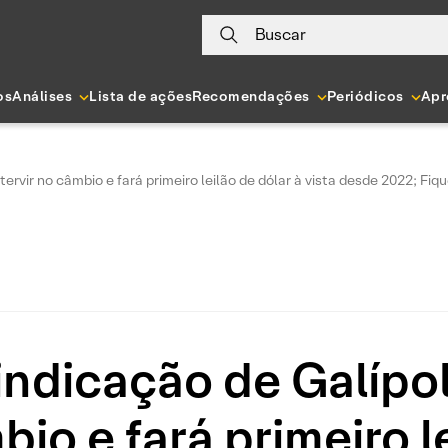
Buscar
os
Análises
Lista de ações
Recomendações
Periódicos
Apr
ervir no câmbio e fará primeiro leilão de dólar à vista desde 2022; Fi
indicação de Galípo
bio e fará primeiro l