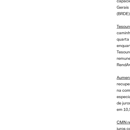
capaci
Gerais
(BRDE)
Tesour
caminh
quarta
enquan
Tesouro
remuner
RendA+ 
Aument
recupe
na com
especi
de juro
em 10,
CMN re
juros c