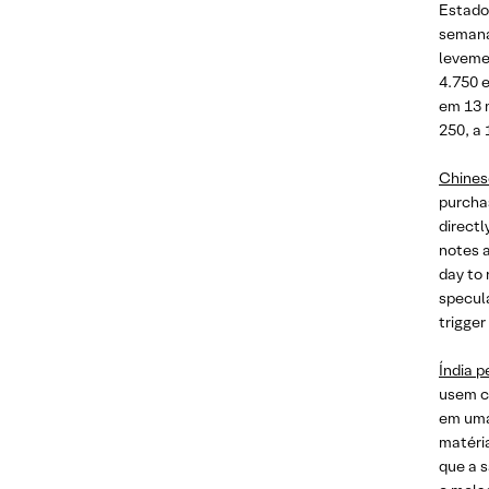
Estado
Sexta-feira, 02 de Agosto
semana
leveme
Quinta-feira, 01 de Agosto
4.750 
em 13 
Fontes
250, a
Chines
purcha
directl
notes a
day to 
specula
trigger
Índia p
usem c
em uma
matéri
que a 