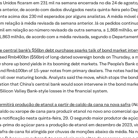
s Unidos ficaram em 231 mil na semana encerrada no dia 24 de agost
 anterior, de acordo com dados divulgados nesta quinta-feira pelo De
nte acima dos 230 mil esperados por alguns analistas. A média móvel 
em relação à média revisada da semana anterior. Já os pedidos conti
mil em relação ao número revisado da outra semana, a 1,868 milhão, 
 1,863 milhão, de acordo com a média revisada, segundo o Departament
e central bank’s $56bn debt purchase sparks talk of bond market inter
sed Rmb400bn ($56bn) of long-dated sovereign bonds on Thursday, a mo
y shore up bond yields in its booming debt markets. The People’s Bank
nd Rmb100bn of 15-year notes from primary dealers. The notes had been 
roll over maturing bonds. Analysts said the move, which stops the bond
tion that China’s central bank would soon intervene in the bond mark
 Silicon Valley Bank-style losses in the financial system.
ermitirá produção de etanol a partir de caldo da cana na nova safra
(
No
aldo ou xarope de cana para produzir etanol no novo ano comercial q
 notificação nesta quinta-feira, 29. O segundo maior produtor de açúc
a-prima do açúcar para a produção de etanol em dezembro de 2023, v
safra de cana foi atingida por chuvas de monções abaixo da média. Na