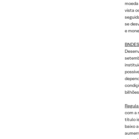
moeda a
vista o
seguid
se desv
e mone
BNDES 
Desenv
setembr
instit
possíve
depend
condiç
bilhões
Regula
com a 
título 
baixo a
aument