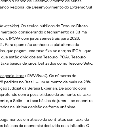
s como o Banco de Desenvolvimento de Minas
 Banco Regional de Desenvolvimento do Extremo Sul
Investidor
). Os títulos públicos do Tesouro Direto
 mercado, considerando o fechamento da última
souro IPCA+ com juros semestrais para 2026,
31. Para quem não conhece, a plataforma do
ados, que pagam uma taxa fixa ao ano; os IPCA+, que
 e que estão divididos em Tesouro IPCA+, Tesouro
taxa básica de juros, batizados como Tesouro Selic.
 especialistas
(
CNN Brasil
). Os números de
28 pedidos no Brasil — um aumento de mais de 28%
ão Judicial da Serasa Experian. De acordo com
 aprofunde com a possibilidade de aumento da taxa
nte, a Selic — a taxa básica de juros — se encontra
rados na última decisão de forma unânime.
s pagamentos em atraso de contratos sem taxa de
ros básicos da economia) deduzida pela inflação. O