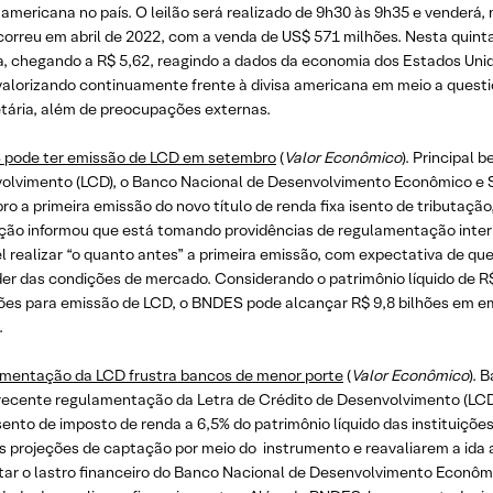
mericana no país. O leilão será realizado de 9h30 às 9h35 e venderá, 
correu em abril de 2022, com a venda de US$ 571 milhões. Nesta quinta-f
a, chegando a R$ 5,62, reagindo a dados da economia dos Estados Uni
alorizando continuamente frente à divisa americana em meio a questio
tária, além de preocupações externas.
pode ter emissão de LCD em setembro
(
Valor Econômico
). Principal 
olvimento (LCD), o Banco Nacional de Desenvolvimento Econômico e So
o a primeira emissão do novo título de renda fixa isento de tributação
uição informou que está tomando providências de regulamentação inter
l realizar “o quanto antes” a primeira emissão, com expectativa de qu
er das condições de mercado. Considerando o patrimônio líquido de R$
ões para emissão de LCD, o BNDES pode alcançar R$ 9,8 bilhões em em
.
mentação da LCD frustra bancos de menor porte
(
Valor Econômico
). 
recente regulamentação da Letra de Crédito de Desenvolvimento (LCD)
isento de imposto de renda a 6,5% do patrimônio líquido das instituiçõ
s projeções de captação por meio do instrumento e reavaliarem a ida 
ar o lastro financeiro do Banco Nacional de Desenvolvimento Econômic