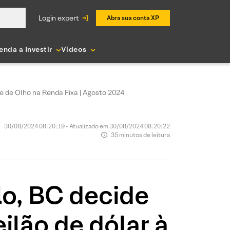
login expert
Abra sua conta XP
enda a Investir
Vídeos
que de Olho na Renda Fixa | Agosto 2024
30/08/2024 08:20:19 • Atualizado em 30/08/2024 08:20:22
35 minutos de leitura
lo, BC decide
eilão de dólar à