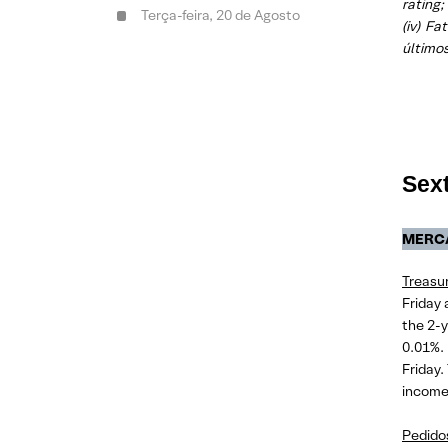
rating;
Terça-feira, 20 de Agosto
(iv) Fa
últimos
Segunda-feira, 19 de Agosto
Sexta-feira, 16 de Agosto
Quarta-feira, 14 de Agosto
Terça-feira, 13 de Agosto
Sext
Segunda-feira, 12 de Agosto
MERC
Sexta-feira, 09 de Agosto
Treasur
Quinta-feira, 08 de Agosto
Friday 
the 2-y
Quarta-feira, 07 de Agosto
0.01%. 
Friday.
Terça-feira, 06 de Agosto
income
Segunda-feira, 05 de Agosto
Pedido