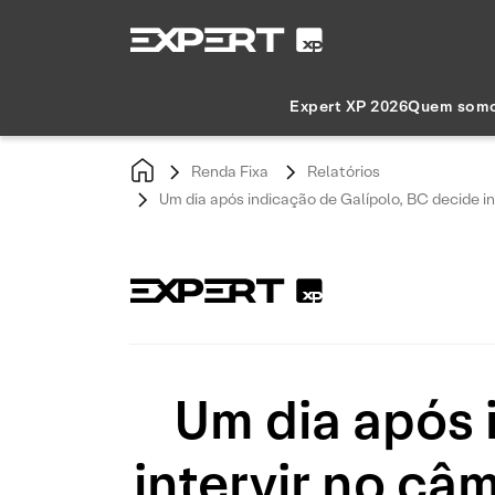
Expert XP 2026
Quem som
Renda Fixa
Relatórios
Um dia após indicação de Galípolo, BC decide int
Um dia após 
intervir no câm