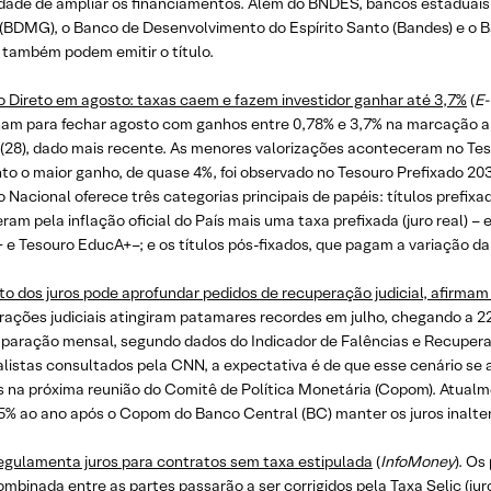
dade de ampliar os financiamentos. Além do BNDES, bancos estaduai
 (BDMG), o Banco de Desenvolvimento do Espírito Santo (Bandes) e o
 também podem emitir o título.
o Direto em agosto: taxas caem e fazem investidor ganhar até 3,7%
(
E-
am para fechar agosto com ganhos entre 0,78% e 3,7% na marcação a
 (28), dado mais recente. As menores valorizações aconteceram no Te
to o maior ganho, de quase 4%, foi observado no Tesouro Prefixado 20
 Nacional oferece três categorias principais de papéis: títulos prefix
am pela inflação oficial do País mais uma taxa prefixada (juro real) –
e Tesouro EducA+–; e os títulos pós-fixados, que pagam a variação da 
o dos juros pode aprofundar pedidos de recuperação judicial, afirmam
rações judiciais atingiram patamares recordes em julho, chegando a 2
paração mensal, segundo dados do Indicador de Falências e Recuperaç
alistas consultados pela CNN, a expectativa é de que esse cenário se
s na próxima reunião do Comitê de Política Monetária (Copom). Atualme
5% ao ano após o Copom do Banco Central (BC) manter os juros inalte
gulamenta juros para contratos sem taxa estipulada
(
InfoMoney
). O
ombinada entre as partes passarão a ser corrigidos pela Taxa Selic (ju