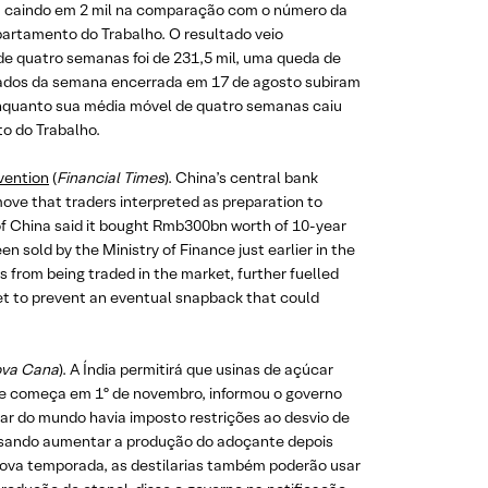
o, caindo em 2 mil na comparação com o número da
partamento do Trabalho. O resultado veio
de quatro semanas foi de 231,5 mil, uma queda de
nuados da semana encerrada em 17 de agosto subiram
enquanto sua média móvel de quatro semanas caiu
o do Trabalho.
vention
(
Financial Times
). China’s central bank
ve that traders interpreted as preparation to
 of China said it bought Rmb300bn worth of 10-year
sold by the Ministry of Finance just earlier in the
s from being traded in the market, further fuelled
et to prevent an eventual snapback that could
va Cana
). A Índia permitirá que usinas de açúcar
ue começa em 1º de novembro, informou o governo
ar do mundo havia imposto restrições ao desvio de
isando aumentar a produção do adoçante depois
 nova temporada, as destilarias também poderão usar