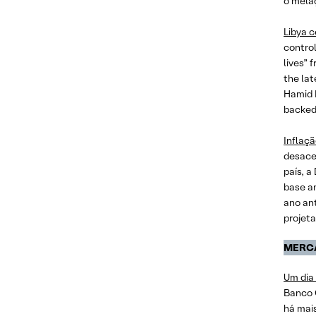
o melaç
Libya c
control
lives” 
the lat
Hamid D
backed 
Inflaç
desace
país, a
base an
ano an
projet
MERC
Um dia 
Banco 
há mais