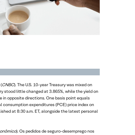
(
CNBC
). The U.S. 10-year Treasury was mixed on
ry stood little changed at 3.865%, while the yield on
e in opposite directions. One basis point equals
nal consumption expenditures (PCE) price index on
ished at 8:30 a.m. ET, alongside the latest personal
conômico
). Os pedidos de seguro-desemprego nos