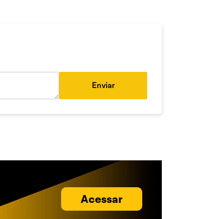
Enviar
Acessar