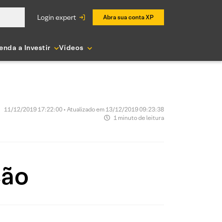
login expert
Abra sua conta XP
enda a Investir
Vídeos
11/12/2019 17:22:00 • Atualizado em 13/12/2019 09:23:38
1 minuto de leitura
ção