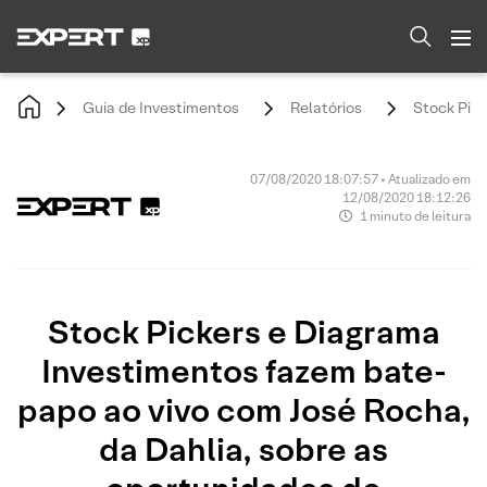
Guia de Investimentos
Relatórios
Stock Pick
07/08/2020 18:07:57 • Atualizado em
12/08/2020 18:12:26
1 minuto de leitura
Stock Pickers e Diagrama
Investimentos fazem bate-
papo ao vivo com José Rocha,
da Dahlia, sobre as