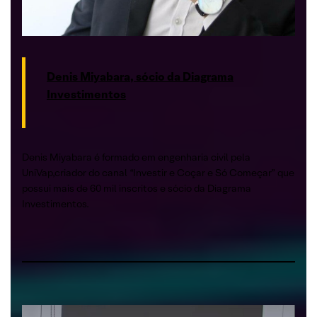
Denis Miyabara, sócio da Diagrama
Investimentos
Denis Miyabara é formado em engenharia civil pela
UniVap,criador do canal “Investir e Coçar e Só Começar” que
possui mais de 60 mil inscritos e sócio da Diagrama
Investimentos.