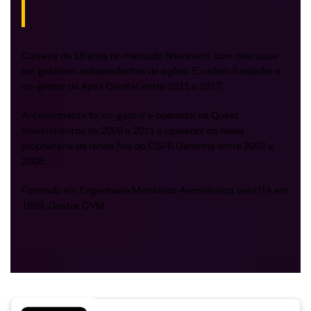
​​Carreira de 18 anos no mercado financeiro, com destaque
em gestoras independentes de ações. Ex-sócio fundador e
co-gestor da Apex Capital entre 2011 e 2017.
Anteriormente foi co-gestor e operador na Quest
Investimentos de 2008 a 2011 e operador da mesa
proprietária de renda fixa do CSFB Garantia entre 2002 e
2008.
Formado em Engenharia Mecânica-Aeronáutica pelo ITA em
1999. Gestor CVM.