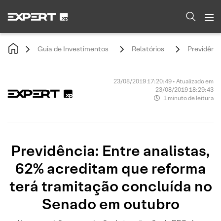
Guia de Investimentos
Relatórios
Previdênci
23/08/2019 17:20:49 • Atualizado em
23/08/2019 18:29:43
1 minuto de leitura
Previdência: Entre analistas,
62% acreditam que reforma
terá tramitação concluída no
Senado em outubro