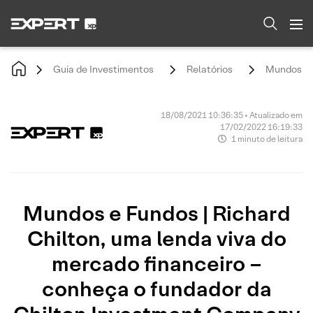
Guia de Investimentos
Relatórios
Mundos e F
18/08/2021 10:36:35 • Atualizado em
17/02/2022 16:19:33
1 minuto de leitura
Mundos e Fundos | Richard
Chilton, uma lenda viva do
mercado financeiro –
conheça o fundador da