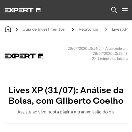
Guia de Investimentos
Relatórios
Lives XP (
29/07/2020 13:14:54 • Atualizado em
29/07/2020 13:15:48
1 minuto de leitura
Lives XP (31/07): Análise da
Bolsa, com Gilberto Coelho
Assista ao vivo nesta página à transmissão do dia