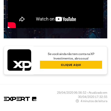
Se você ainda não tem conta na XP
Investimentos, abra a sua!
CLIQUE AQUI
29/04/2020 06:56:52 • Atualizado em
30/04/2020 17:32:55
4 minutos de leitura