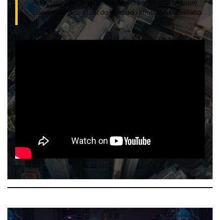
Ávila, Head de Real Estate da XP, para um bate-papo
como o cenário atual do mercado imobiliário brasileiro.