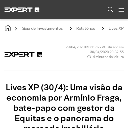
Guia de Investimentos
Relatórios
Lives XP (
29/04/2020 09:56:52 • Atualizado em
30/04/2020 20:32:55
4 minutos de leitura
Lives XP (30/4): Uma visão da
economia por Armínio Fraga,
bate-papo com gestor da
Equitas e o panorama do