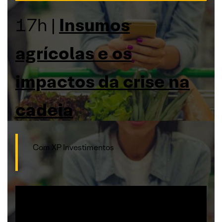
17h |
Insumos
agrícolas e os
impactos da crise na
cadeia
Com XP Investimentos