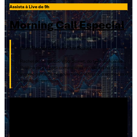
Assista à Live de 9h
Morning Call Especial
Com Rachel de Sá e Vitor Scalet
Rachel de Sá recebe Vitor Scalet, do time de Análise
Política da XP, para comentar as novidades na política
e como os ruídos no governo têm afetado a economia e
a visão do mercado.