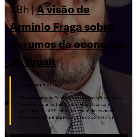
18h |
A visão de
Armínio Fraga sobre
os rumos da economia
do Brasil
Com Armínio Fraga
Ex-presidente do Banco Central e sócio-fundador da
Gávea Investimentos, Armínio Fraga fala com
exclusividade à XP sobre o que será da economia
brasileira com a inesperada crise do coronavírus.