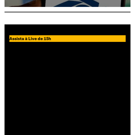
Assista à Live de 15h
Desafios e
oportunidades no
mercado de
commodities diante
da covid-19