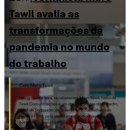
Tawil avalia as
transformações da
pandemia no mundo
do trabalho
Com Marc Tawil
Nesta quinta feira, receberemos Marc Tawil, head da
Tawil Comunicações e um dos Top Voices do LinkedIn,
além de podcaster da Jovem Pan e conselheiro da
Revista HSM, para discutirmos como e por que o
coronavírus transformou o mundo do trabalho para
sempre