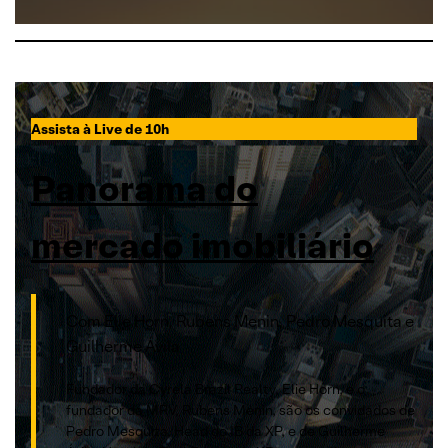
Assista à Live de 10h
Panorama do
mercado imobiliário
Com Elie Horn, Rubens Menin, Pedro Mesquita e
Guilherme Ávila
Fundador da Cyrela Brazil Realty, Elie Horn, e o
fundador da MRV, Rubens Menin, são os convidados de
Pedro Mesquita, Head do IB da XP, e de Guilherme