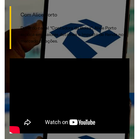
Com Alice Porto
Dona do canal “Contadora da Bolsa”, Alice Porto
explica em maiores detalhes o Imposto de Renda no
mercado de ações.