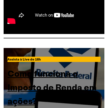
Assista à Live de 16h
Como funciona o
Imposto de Renda em
ações?