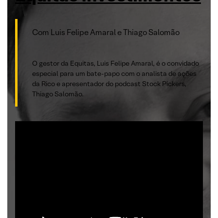
Com Luis Felipe Amaral e Thiago Salomão
O gestor da Equitas, Luis Felipe Amaral, é o convidado
especial para um bate-papo com o analista de ações
da Rico e apresentador do podcast Stock Pickers,
Thiago Salomão.