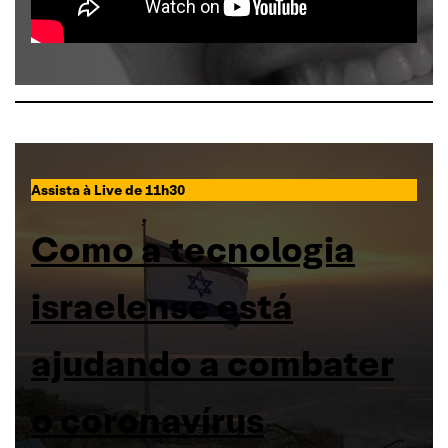
Assista à Live de 11h30
Como a tecnologia
israelense está
ajudando a combater
o coronavírus