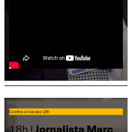
Confira a live das 18h
18h |
Jornalista Marc