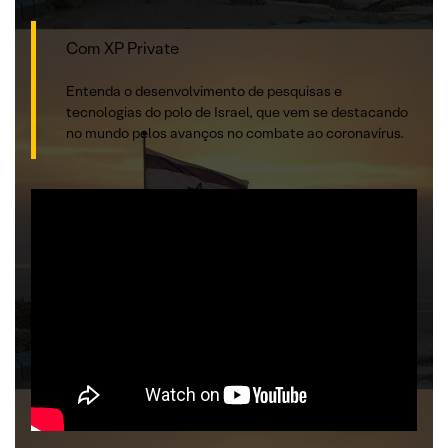
Com XP Private
Entenda o desenvolvimento de pesquisas e
tecnologias do polo de Israel, que vem se destacando
no mundo pelos avanços no combate ao coronavírus.