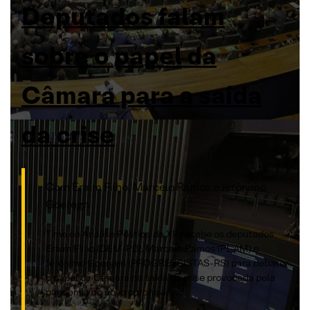
Deputados falam
sobre o papel da
Câmara para a saída
da crise
Com Eraim Filho, Marcelo Ramos e Jerônimo
Goeregn
Time de Análise Política da XP recebe os deputados
Eraim Filho (DEM-PB), Marcelo Ramos (PL-AM) e
Jerônimo Goergen (PROGRESSISTAS-RS) para debater
o papel da Câmara na saída da crise provocada pela
pandemia do novo coronavírus.