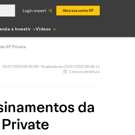
login expert
Abra sua conta XP
enda a Investir
Vídeos
 da XP Private
25/07/2020 09:49:08 • Atualizado em 25/07/2020 09:49:11
1 minuto de leitura
nsinamentos da
 Private