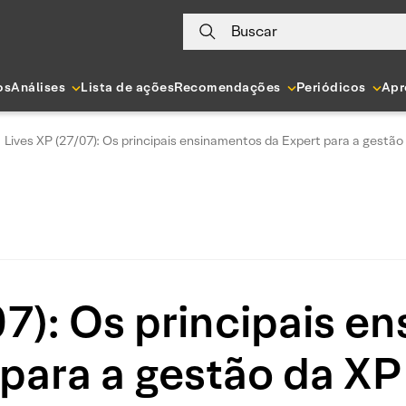
Buscar
os
Análises
Lista de ações
Recomendações
Periódicos
Apr
Lives XP (27/07): Os principais ensinamentos da Expert para a gestão
07): Os principais e
para a gestão da XP