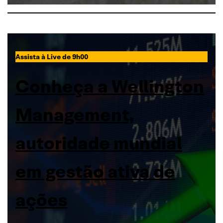
Assista à Live de 9h00
Conheça a Wellington
Management,
autoridade mundial
em gestão ativa de
ações