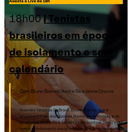
Assista à Live de 18h
18h00
|
Tenistas
brasileiros em época
de isolamento e sem
calendário
Com Bruno Soares, Andre Sá e Jaime Oncins
Grandes tenistas do Brasil, Bruno Soares, que é
atualmente um dos maiores duplistas do mundo, e os
ex-atletas André Sá e Jaime Oncins contam como está
sendo o isolamento social e o que têm feito na crise do