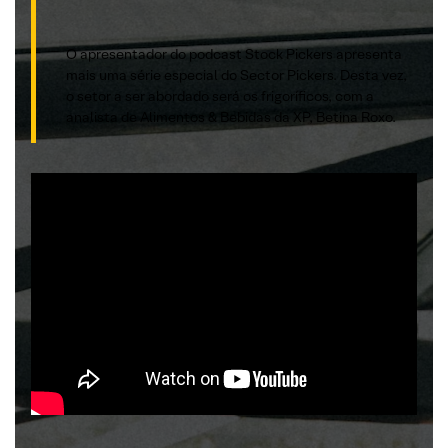
O apresentador do podcast Stock Pickers apresenta
mais uma série especial do Sector Pickers. Desta vez,
o setor a ser abordado será os frigoríficos, com a
analista de Alimentos & Bebidas da XP, Betina Roxo.