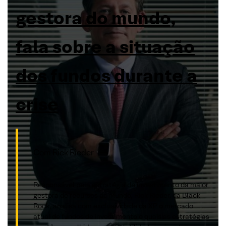
gestora do mundo,
fala sobre a situação
dos fundos durante a
crise
Com Rick Rieder
Responsável pela estratégia de investimento da maior
gestora de recursos do mundo, Rick Rieder, da Black
Rock, analisa com exclusividade da XP o mercado
atual de fundos de investimento e quais as estratégias