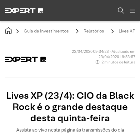
Guia de Investimentos
Relatórios
Lives XP (
22/04/2020 09:34:23 • Atualizado em
23/04/2020 19:53:57
2 minutos de leitura
Lives XP (23/4): CIO da Black
Rock é o grande destaque
desta quinta-feira
Assista ao vivo nesta página às transmissões do dia