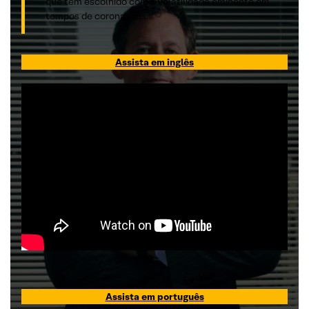
que têm escolhido com a volatilidade eminente em
tempos de coronavírus.
Assista em inglês
Assista em português