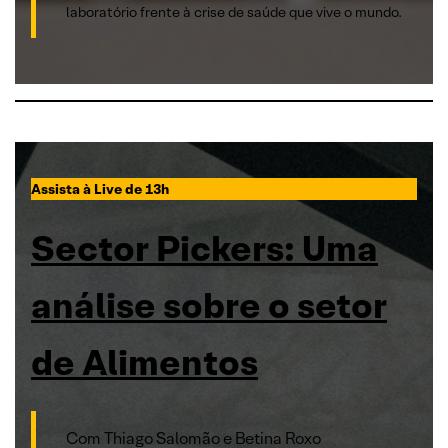
laboratório frente à crise de saúde que vive o mundo.
Assista à Live de 13h
Sector Pickers: Uma
análise sobre o setor
de Alimentos
Com Thiago Salomão e Betina Roxo