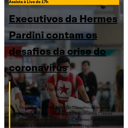
Assista à Live de 17h
Executivos da Hermes
Pardini contam os
desafios da crise do
coronavírus
Com Hermes Pardini
Victor Pardini (Presidente do Conselho da Hermes
Pardini), Roberto Santoro (CEO), Guilherme Colares
(Diretor Técnico da Enterprise, Hermes Pardini) falam
sobre a crise atual e citam as estratégias do