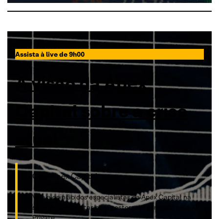
Assista à live de 9h00
A visão da Apex
Capital sobre a crise
atual
Com Apex Capital
Veja a opinião dos especialistas da Apex Capital na
série de entrevistas com gestoras organizada pelo XP
Private.