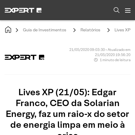
Guia de Investimentos
Relatórios
Lives XP (
21/05/2020 09:03:30 • Atualizado em
21/05/2020 19:56:20
1 minuto de leitura
Lives XP (21/05): Edgar
Franco, CEO da Solarian
Energy, faz um raio-x do setor
de energia limpa em meio à