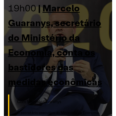
19h00
|
Marcelo
Guaranys, secretário
do Ministério da
Economia, conta os
bastidores das
medidas econômicas
Com Marcelo Guaranys
O secretário executivo do Ministério da Economia,