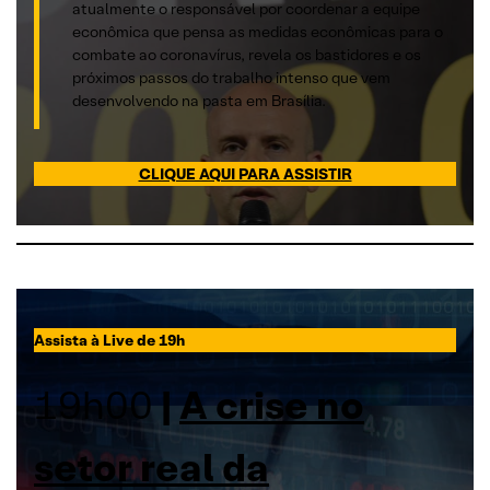
atualmente o responsável por coordenar a equipe
econômica que pensa as medidas econômicas para o
combate ao coronavírus, revela os bastidores e os
próximos passos do trabalho intenso que vem
desenvolvendo na pasta em Brasília.
CLIQUE AQUI PARA ASSISTIR
Assista à Live de 19h
19h00
|
A crise no
setor real da