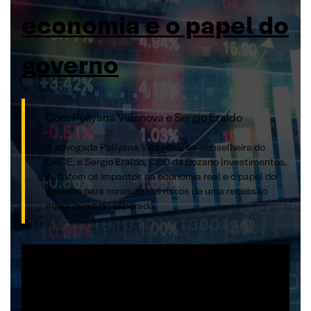
economia e o papel do
governo
Com Pollyana Villanova e Sergio Eraldo
A advogada Pollyana Villanova, ex-conselheira do
CADE, e Sergio Eraldo, CEO da Bozano Investimentos,
debatem os impactos na economia real e o papel do
governo para minimizar os riscos de uma recessão
maior que o do esperado.