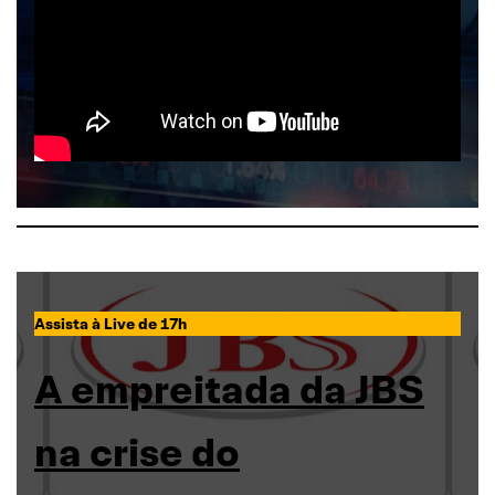
Assista à Live de 17h
A empreitada da JBS
na crise do