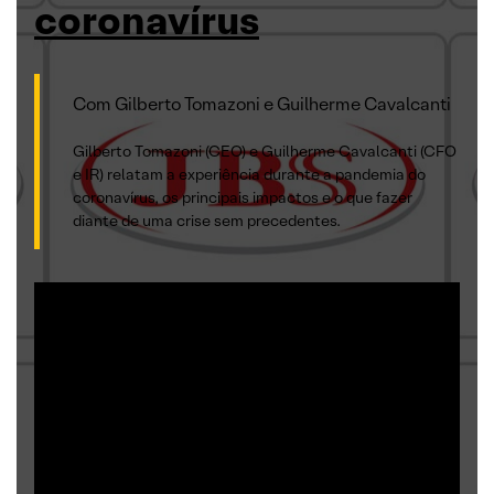
coronavírus
Com Gilberto Tomazoni e Guilherme Cavalcanti
Gilberto Tomazoni (CEO) e Guilherme Cavalcanti (CFO
e IR) relatam a experiência durante a pandemia do
coronavírus, os principais impactos e o que fazer
diante de uma crise sem precedentes.