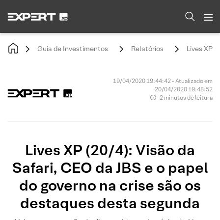
Guia de Investimentos
Relatórios
Lives XP (
19/04/2020 19:44:42 • Atualizado em
20/04/2020 19:48:52
2 minutos de leitura
Lives XP (20/4): Visão da
Safari, CEO da JBS e o papel
do governo na crise são os
destaques desta segunda