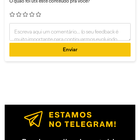
O quão foi útil este conteúdo pra você?
Enviar