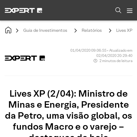
Guia de Investimentos
Relatórios
Lives XP (
01/04/2020 09:06:55 • Atualizado em
02/04/2020 20:29:40
2 minutos de leitura
Lives XP (2/04): Ministro de
Minas e Energia, Presidente
da Petro, uma visão global, os
fundos Macro e o varejo –