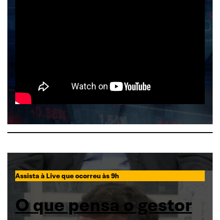
Assista à Live que ocorreu às 9h
O que pensa o gestor