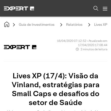
Guia de Investimentos
Relatórios
Lives XP (
16/04/2020 07:12:52 • Atualizado em
17/04/2020 17:08:44
2 minutos de leitura
Lives XP (17/4): Visão da
Vinland, estratégias para
Small Caps e desafios do
setor de Saúde