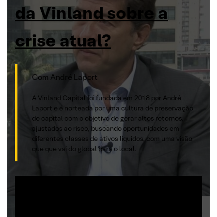
da Vinland sobre a
crise atual?
Com André Laport
A Vinland Capital foi fundada em 2018 por André
Laport e é norteada por uma cultura de preservação
de capital com o objetivo de gerar altos retornos,
ajustados ao risco, buscando oportunidades em
diferentes classes de ativos líquidos, com uma visão
que que vai do global para o local.