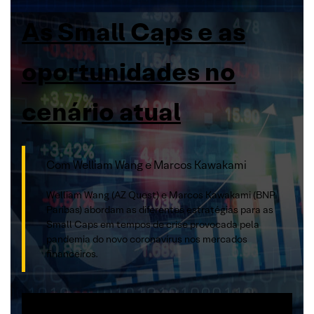
As Small Caps e as
oportunidades no
cenário atual
Com Welliam Wang e Marcos Kawakami
Welliam Wang (AZ Quest) e Marcos Kawakami (BNP
Paribas) abordam as diferentes estratégias para as
Small Caps em tempos de crise provocada pela
pandemia do novo coronavírus nos mercados
financeiros.