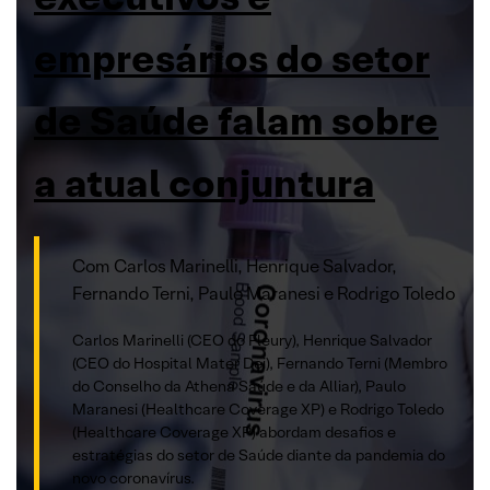
empresários do setor
de Saúde falam sobre
a atual conjuntura
Com Carlos Marinelli, Henrique Salvador,
Fernando Terni, Paulo Maranesi e Rodrigo Toledo
Carlos Marinelli (CEO do Fleury), Henrique Salvador
(CEO do Hospital Mater Dei), Fernando Terni (Membro
do Conselho da Athena Saúde e da Alliar), Paulo
Maranesi (Healthcare Coverage XP) e Rodrigo Toledo
(Healthcare Coverage XP) abordam desafios e
estratégias do setor de Saúde diante da pandemia do
novo coronavírus.